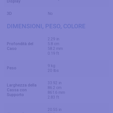
Display
3D
No
DIMENSIONI, PESO, COLORE
2.29 in
Profondità del
5.8 cm
Caso
58.2 mm
0.19 ft
9 kg
Peso
20 lbs
33.92 in
Larghezza della
86.2 cm
Cassa con
861.6 mm
Supporto
2.83 ft
20.55 in