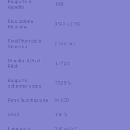
Rapporto di
16:9
Aspetto
Risoluzione
3840 x 2160
Massima
Pixel Pitch dello
0.185 mm
Schermo
Densità di Pixel
137 ppi
Pitch
Rapporto
75.58 %
schermo-corpo
Retroilluminazione
W-LED
sRGB
100 %
Luminosità
350 cd/m²