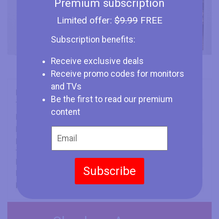
Premium subscription
Limited offer:
$9.99
FREE
Subscription benefits:
Receive exclusive deals
Receive promo codes for monitors
and TVs
Marca
HP
Be the first to read our premium
Tipo
Monitor
content
Dimensione Schermo
32" (inches)
Display
AHVA IPS
Frequenza dello Schermo
76 Hz
Tempo Minimo di
7 ms
Risposta
Subscribe
Rapporto di Aspetto
16:9
Risoluzione Massima
3840 x 2160