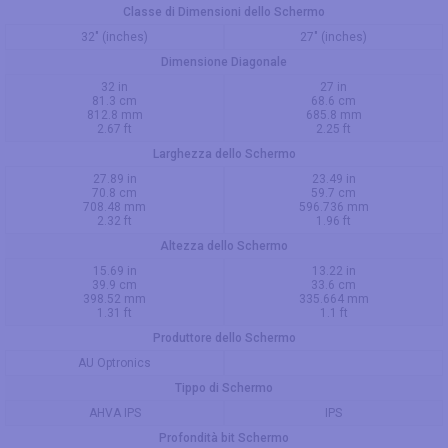
Classe di Dimensioni dello Schermo
32" (inches)
27" (inches)
Dimensione Diagonale
32 in
27 in
81.3 cm
68.6 cm
812.8 mm
685.8 mm
2.67 ft
2.25 ft
Larghezza dello Schermo
27.89 in
23.49 in
70.8 cm
59.7 cm
708.48 mm
596.736 mm
2.32 ft
1.96 ft
Altezza dello Schermo
15.69 in
13.22 in
39.9 cm
33.6 cm
398.52 mm
335.664 mm
1.31 ft
1.1 ft
Produttore dello Schermo
AU Optronics
Tippo di Schermo
AHVA IPS
IPS
Profondità bit Schermo