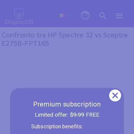
0
Confronto tra HP Spectre 32 vs Sceptre
E275B-FPT165
Premium subscription
Limited offer:
$9.99
FREE
Subscription benefits: