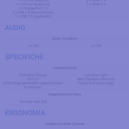
1 x 3.5 mm Audio In
2 x HDMI 1.4
1 x 3.5 mm Audio Out
1 x HDMI 2.0
1 x DisplayPort 1.2
2 x USB 2.0 (downstream)
1 x USB 2.0 (upstream)
AUDIO
Audio Speakers
2 x 6W
2 x 2W
SPECIFICHE
Caratteristiche
Picture-in-Picture
Low Blue Light
DDC/CI
AMD FreeSync Premium
HDCP (High-bandwidth Digital Content
Flicker-free technology
Protection)
Caratteristiche Extra
Security lock slot
ERGONOMIA
Larghezza della Ccassa