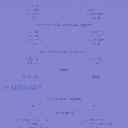
20.55 in
17.12 in
52.2 cm
43.5 cm
522 mm
434.85 mm
1.71 ft
1.43 ft
Profondità della Cassa con Supporto
7.04 in
5.44 in
17.9 cm
13.8 cm
178.9 mm
138.18 mm
0.59 ft
0.45 ft
Peso della Ccassa con Supporto
10.7 kg
3.29 kg
24 lbs
7 lbs
Colore
White, Silver
Black
HARDWARE
Fotocamera Integrata
No
No
Connettività
1 x HDMI 1.4 (MHL 2.0)
1 x DisplayPort 1.2
1 x HDMI 2.0
1 x 3.5 mm Audio Out