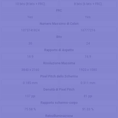
10 bits (8 bits + FRC)
8 bits (6 bits + FRC)
FRC
Yes
Yes
Numero Massimo di Colori
1073741824
16777216
Bits
30
24
Rapporto di Aspetto
16:9
16:9
Risoluzione Massima
3840 x 2160
1920 x 1080
Pixel Pitch dello Schermo
0.185 mm
0.311 mm
Densità di Pixel Pitch
137 ppi
81 ppi
Rapporto schermo-corpo
75.58 %
91.03 %
Retroilluminazione