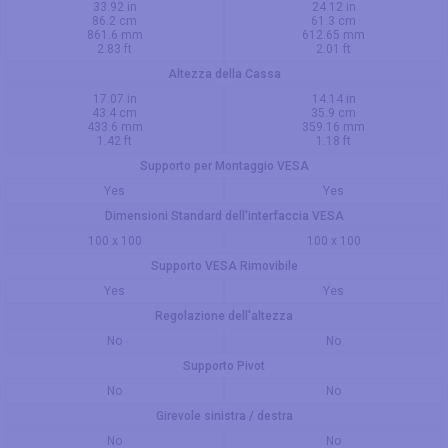
33.92 in
24.12 in
86.2 cm
61.3 cm
861.6 mm
612.65 mm
2.83 ft
2.01 ft
Altezza della Cassa
17.07 in
14.14 in
43.4 cm
35.9 cm
433.6 mm
359.16 mm
1.42 ft
1.18 ft
Supporto per Montaggio VESA
Yes
Yes
Dimensioni Standard dell'interfaccia VESA
100 x 100
100 x 100
Supporto VESA Rimovibile
Yes
Yes
Regolazione dell'altezza
No
No
Supporto Pivot
No
No
Girevole sinistra / destra
No
No