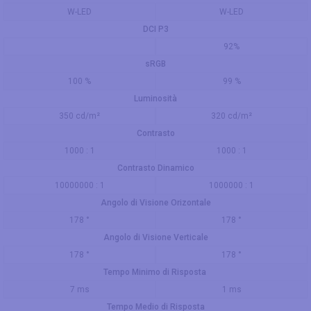
W-LED
W-LED
DCI P3
92%
sRGB
100 %
99 %
Luminosità
350 cd/m²
320 cd/m²
Contrasto
1000 : 1
1000 : 1
Contrasto Dinamico
10000000 : 1
1000000 : 1
Angolo di Visione Orizontale
178 °
178 °
Angolo di Visione Verticale
178 °
178 °
Tempo Minimo di Risposta
7 ms
1 ms
Tempo Medio di Risposta