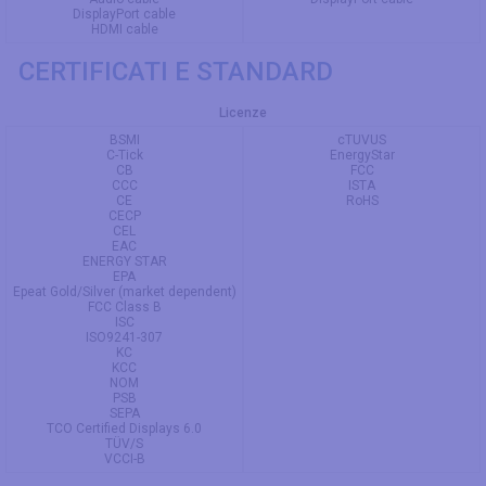
DisplayPort cable
HDMI cable
CERTIFICATI E STANDARD
Licenze
BSMI
cTUVUS
C-Tick
EnergyStar
CB
FCC
CCC
ISTA
CE
RoHS
CECP
CEL
EAC
ENERGY STAR
EPA
Epeat Gold/Silver (market dependent)
FCC Class B
ISC
ISO9241-307
KC
KCC
NOM
PSB
SEPA
TCO Certified Displays 6.0
TÜV/S
VCCI-B