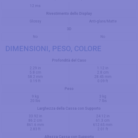
12 ms
Rivestimento dello Display
Glossy
Anti-glare/Matte
3D
No
No
DIMENSIONI, PESO, COLORE
Profondità del Caso
2.29 in
1.12 in
5.8 cm
2.8 cm
58.2 mm
28.45 mm
0.19 ft
0.09 ft
Peso
9 kg
3 kg
20 lbs
7 lbs
Larghezza della Cassa con Supporto
33.92 in
24.12 in
86.2 cm
61.3 cm
861.6 mm
612.65 mm
2.83 ft
2.01 ft
Altezza Cassa con Supporto