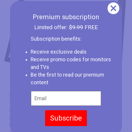
Premium subscription
Limited offer:
$9.99
FREE
Subscription benefits:
Receive exclusive deals
Receive promo codes for monitors
and TVs
Be the first to read our premium
content
Marca
HP
Tipo
Monitor
Dimensione Schermo
27" (inches)
Subscribe
Display
AH-IPS
Frequenza dello Schermo
76 Hz