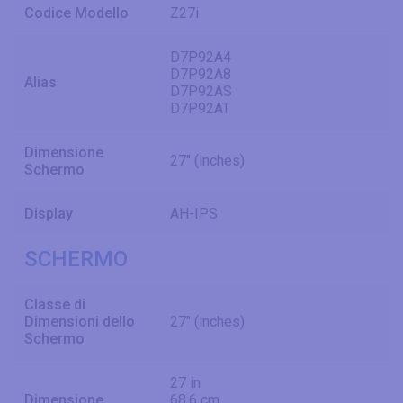
Codice Modello
Z27i
D7P92A4
D7P92A8
Alias
D7P92AS
D7P92AT
Dimensione
27" (inches)
Schermo
Display
AH-IPS
SCHERMO
Classe di
Dimensioni dello
27" (inches)
Schermo
27 in
Dimensione
68.6 cm