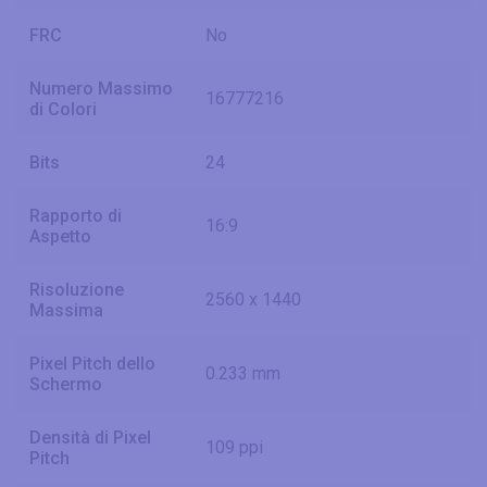
FRC
No
Numero Massimo
16777216
di Colori
Bits
24
Rapporto di
16:9
Aspetto
Risoluzione
2560 x 1440
Massima
Pixel Pitch dello
0.233 mm
Schermo
Densità di Pixel
109 ppi
Pitch