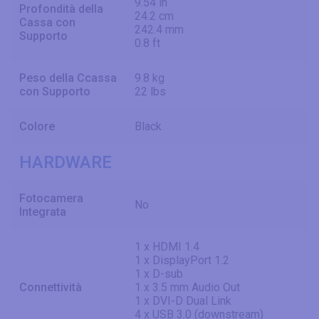
9.54 in
Profondità della
24.2 cm
Cassa con
242.4 mm
Supporto
0.8 ft
Peso della Ccassa
9.8 kg
con Supporto
22 lbs
Colore
Black
HARDWARE
Fotocamera
No
Integrata
1 x HDMI 1.4
1 x DisplayPort 1.2
1 x D-sub
Connettività
1 x 3.5 mm Audio Out
1 x DVI-D Dual Link
4 x USB 3.0 (downstream)