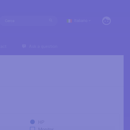
Italiano
act
Ask a question
HP
Monitor