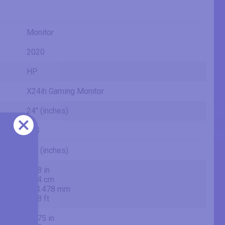
Monitor
2020
HP
X24ih Gaming Monitor
24" (inches)
IPS
24" (inches)
23.8 in
60.4 cm
604.478 mm
1.98 ft
20.75 in