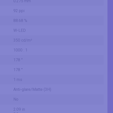
0.275 mm
92 ppi
88.68 %
W-LED
350 cd/m²
1000 : 1
178 °
178 °
1 ms
Anti-glare/Matte (3H)
No
2.09 in