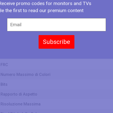
Receive promo codes for monitors and TVs
Larghezza dello Schermo
Be the first to read our premium content
Altezza dello Schermo
Subscribe
Tippo di Schermo
Profondità bit Schermo
FRC
Numero Massimo di Colori
Bits
Rapporto di Aspetto
Risoluzione Massima