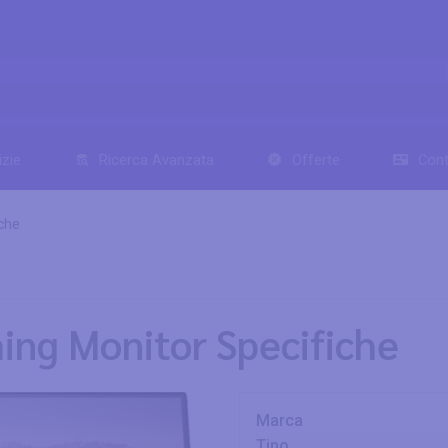
izie
Ricerca Avanzata
Offerte
Cont
che
ing Monitor Specifiche
Marca
Tipo