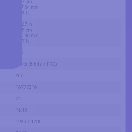
52.7 cm
527.04 mm
1.73 ft
11.67 in
29.6 cm
296.46 mm
0.97 ft
IPS
8 bits (6 bits + FRC)
Yes
16777216
24
16:10
1920 x 1200