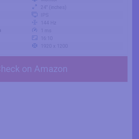
24" (inches)
IPS
144 Hz
a
1 ms
16:10
1920 x 1200
heck on Amazon