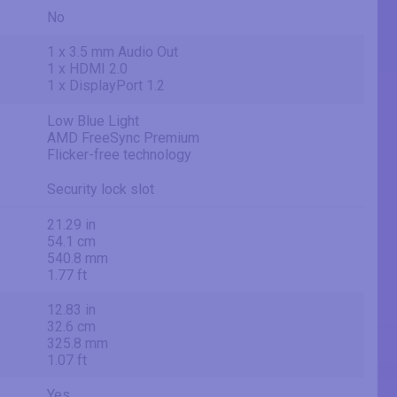
No
1 x 3.5 mm Audio Out
1 x HDMI 2.0
1 x DisplayPort 1.2
Low Blue Light
AMD FreeSync Premium
Flicker-free technology
Security lock slot
21.29 in
54.1 cm
540.8 mm
1.77 ft
12.83 in
32.6 cm
325.8 mm
1.07 ft
Yes