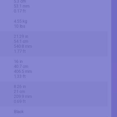
5.3 cm
53.1 mm
0.17 ft
4.55 kg
10 lbs
21.29 in
54.1 cm
540.8 mm
1.77 ft
16 in
40.7 cm
406.5 mm
1.33 ft
8.26 in
21 cm
209.9 mm
0.69 ft
Black