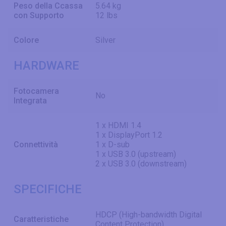
Peso della Ccassa
5.64 kg
con Supporto
12 lbs
Colore
Silver
HARDWARE
Fotocamera
No
Integrata
1 x HDMI 1.4
1 x DisplayPort 1.2
Connettività
1 x D-sub
1 x USB 3.0 (upstream)
2 x USB 3.0 (downstream)
SPECIFICHE
HDCP (High-bandwidth Digital
Caratteristiche
Content Protection)