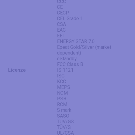
CCC
CE
CECP
CEL Grade 1
CSA
EAC
EEI
ENERGY STAR 7.0
Epeat Gold/Silver (market
dependent)
eStandby
FCC Class B
Licenze
IS 1121
ISC
KCC
MEPS
NOM
PSB
RCM
S mark
SASO
TÜV/GS
TÜV/S
UL/CSA