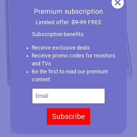
Premium subscription
Limited offer:
$9.99
FREE
Subscription benefits:
Receive exclusive deals
Receive promo codes for monitors
and TVs
Be the first to read our premium
content
Subscribe
Marca
HP
Tipo
Monitor
Dimensione Schermo
23" (inches)