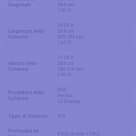
Diagonale
584 mm
1.92 ft
20.05 in
Larghezza dello
50.9 cm
Schermo
509.184 mm
1.67 ft
11.28 in
Altezza dello
28.6 cm
Schermo
286.416 mm
0.94 ft
BOE
Produttore dello
Innolux
Schermo
LG Display
Tippo di Schermo
IPS
Profondità bit
8 bits (6 bits + FRC)