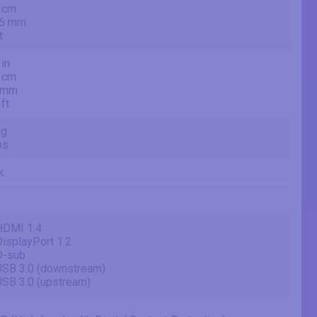
 cm
.6 mm
t
 in
 cm
 mm
 ft
kg
bs
k
HDMI 1.4
DisplayPort 1.2
D-sub
USB 3.0 (downstream)
USB 3.0 (upstream)