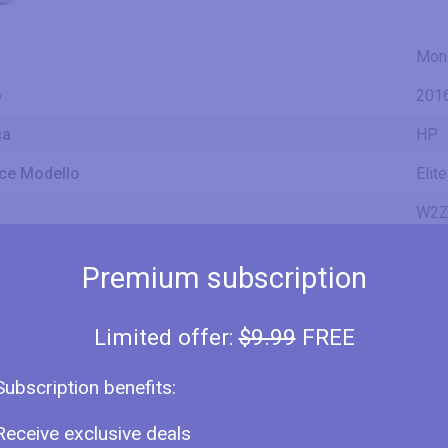
Moni
o
201
ca
HP
ce Modello
Elit
W2Z
W2Z
Premium subscription
nsione Schermo
23" 
lay
IPS
Limited offer:
$9.99
FREE
se di Dimensioni dello Schermo
23" 
Subscription benefits:
22.9
58.4
nsione Diagonale
584
Receive exclusive deals
1.92