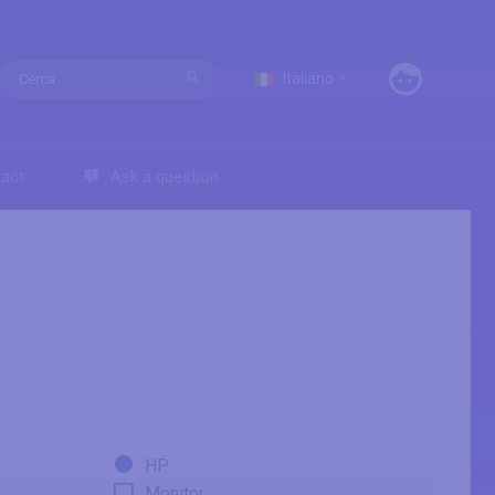
Italiano
act
Ask a question
HP
Monitor