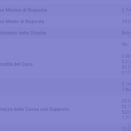
o Minimo di Risposta
5.7 
o Medio di Risposta
14 
stimento dello Display
Anti
No
2.06
5.2 
ondità del Caso
52.
0.17
3.1 
o
7 lb
20.5
52.1
hezza della Cassa con Supporto
520
1.71
13.2