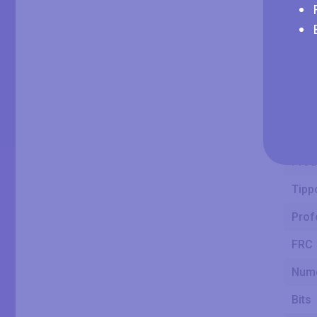
Larg
Alte
Prod
Tipp
Prof
FRC
Nume
Bits