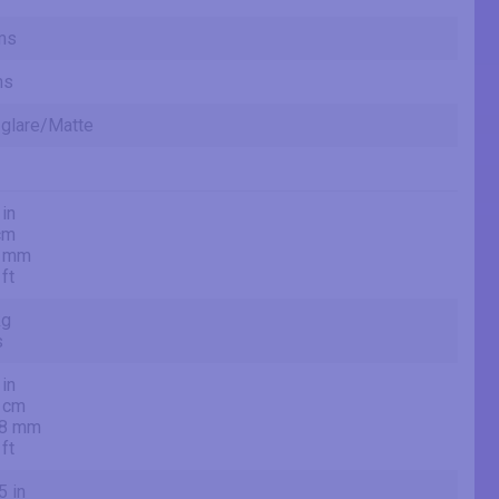
ms
ms
-glare/Matte
 in
cm
3 mm
 ft
kg
s
 in
 cm
.8 mm
 ft
5 in