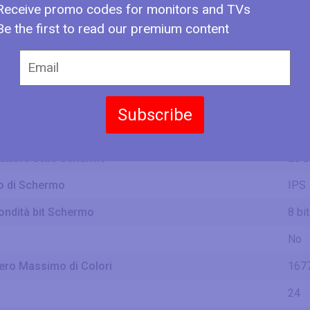
Receive promo codes for monitors and TVs
20.0
Be the first to read our premium content
50.9
hezza dello Schermo
509
1.67
11.2
28.6
zza dello Schermo
Subscribe
286
0.94
uttore dello Schermo
LG D
o di Schermo
IPS
ondità bit Schermo
8 bi
No
ro Massimo di Colori
167
24