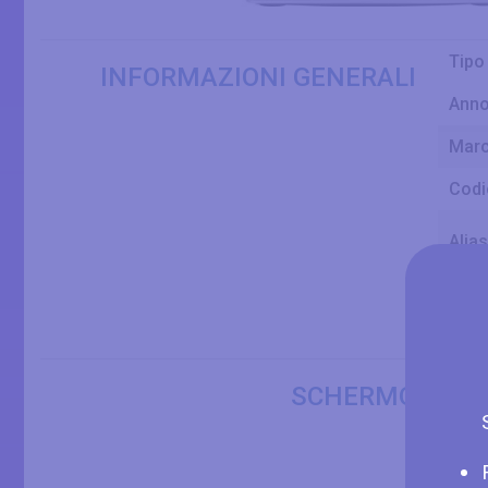
Tipo
INFORMAZIONI GENERALI
Ann
Mar
Codi
Alias
Dime
Disp
Clas
SCHERMO
Dime