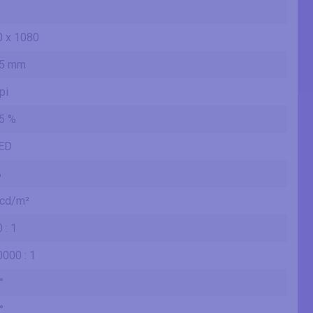
 x 1080
65 mm
pi
5 %
ED
%
 cd/m²
 : 1
000 : 1
°
°