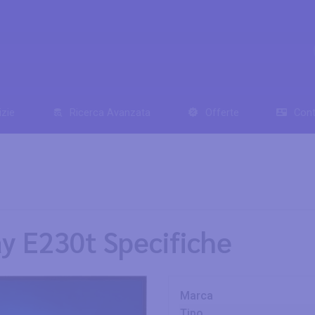
izie
Ricerca Avanzata
Offerte
Cont
ay E230t Specifiche
Marca
Tipo