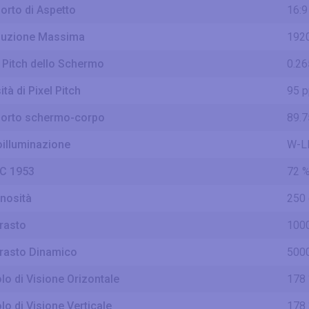
orto di Aspetto
16:9
luzione Massima
1920
l Pitch dello Schermo
0.2
tà di Pixel Pitch
95 p
orto schermo-corpo
89.7
oilluminazione
W-L
C 1953
72 
nosità
250
rasto
1000
rasto Dinamico
5000
lo di Visione Orizontale
178 
lo di Visione Verticale
178 