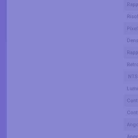
Rapp
Riso
Pixe
Densi
Rapp
Retr
NTS
Lumi
Cont
Cont
Ango
Ango