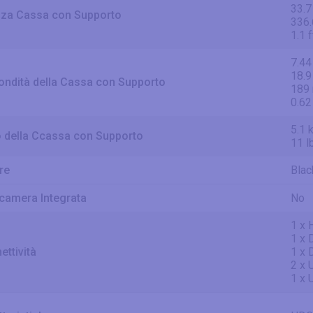
33.7
zza Cassa con Supporto
336
1.1 f
7.44
18.9
ondità della Cassa con Supporto
189
0.62
5.1 
 della Ccassa con Supporto
11 l
re
Blac
camera Integrata
No
1 x 
1 x 
ettività
1 x 
2 x 
1 x 