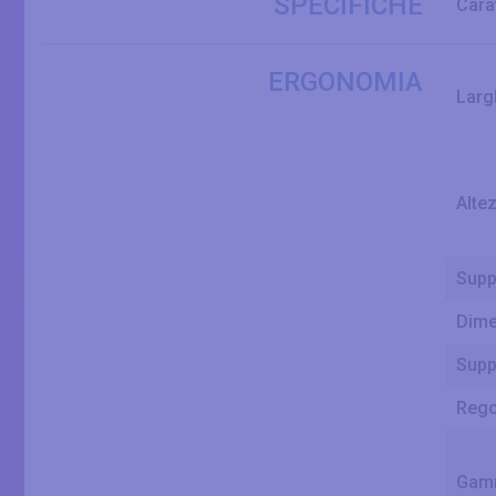
SPECIFICHE
Cara
ERGONOMIA
Larg
Alte
Supp
Dime
Supp
Rego
Gamm