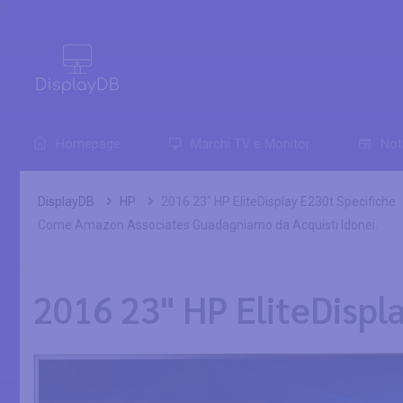
0
Homepage
Marchi TV e Monitor
Not
DisplayDB
HP
2016 23" HP EliteDisplay E230t Specifiche
Come Amazon Associates Guadagniamo da Acquisti Idonei.
2016 23" HP EliteDispl