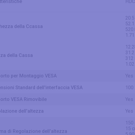
tteristiche
HDCP
20.5
52.1
hezza della Ccassa
520
1.71
12.2
31.2
zza della Cassa
312
1.02
orto per Montaggio VESA
Yes
nsioni Standard dell'interfaccia VESA
100 
orto VESA Rimovibile
Yes
lazione dell'altezza
Yes
150
15 
a di Regolazione dell'altezza
5.90