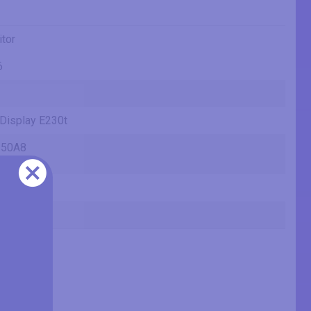
tor
6
eDisplay E230t
50A8
50AA
(inches)
(inches)
9 in
 cm
 mm
 ft