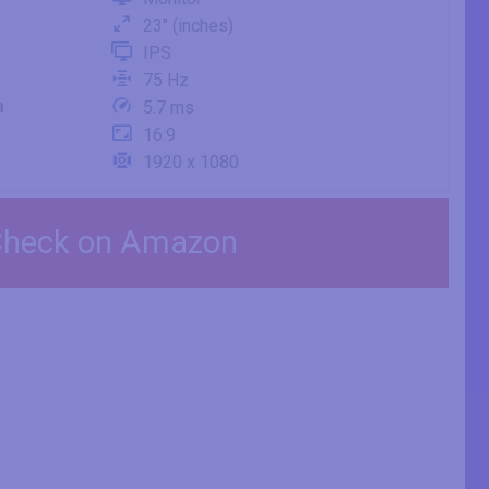
23" (inches)
IPS
75 Hz
a
5.7 ms
16:9
1920 x 1080
heck on Amazon