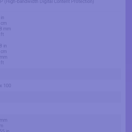
 (High-bandwidth Digital Content Protection)
 in
 cm
.8 mm
 ft
8 in
 cm
 mm
 ft
x 100
 mm
cm
55 in