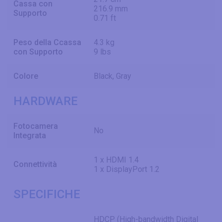
Cassa con
216.9 mm
Supporto
0.71 ft
Peso della Ccassa
4.3 kg
con Supporto
9 lbs
Colore
Black, Gray
HARDWARE
Fotocamera
No
Integrata
1 x HDMI 1.4
Connettività
1 x DisplayPort 1.2
SPECIFICHE
HDCP (High-bandwidth Digital