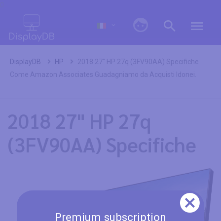
0
DisplayDB
HP
2018 27" HP 27q (3FV90AA) Specifiche
Come Amazon Associates Guadagniamo da Acquisti Idonei.
2018 27" HP 27q
(3FV90AA) Specifiche
Premium subscription