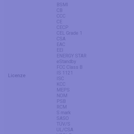
BSMI
CB
CCC
CE
CECP
CEL Grade 1
CSA
EAC
EEI
ENERGY STAR
eStandby
FCC Class B
IS 1121
Licenze
ISC
KCC
MEPS
NOM
PSB
RCM
S mark
SASO
TÜV/S
UL/CSA