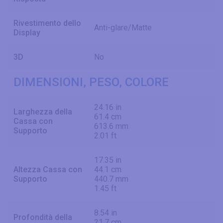
Rivestimento dello
Anti-glare/Matte
Display
3D
No
DIMENSIONI, PESO, COLORE
24.16 in
Larghezza della
61.4 cm
Cassa con
613.6 mm
Supporto
2.01 ft
17.35 in
Altezza Cassa con
44.1 cm
Supporto
440.7 mm
1.45 ft
8.54 in
Profondità della
21.7 cm