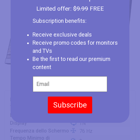
Limited offer:
$9.99
FREE
Subscription benefits:
Receive exclusive deals
Receive promo codes for monitors
and TVs
Be the first to read our premium
content
Marca
HP
Subscribe
Tipo
Monitor
Dimensione Schermo
27" (inches)
Display
TN
Frequenza dello Schermo
76 Hz
Tempo Minimo di