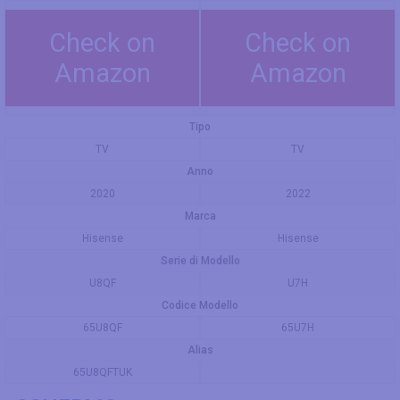
Check on
Check on
Amazon
Amazon
Tipo
TV
TV
Anno
2020
2022
Marca
Hisense
Hisense
Serie di Modello
U8QF
U7H
Codice Modello
65U8QF
65U7H
Alias
65U8QFTUK