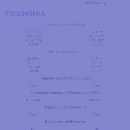
Low Blue Light
ERGONOMIA
Larghezza della Ccassa
57.17 in
57.13 in
145.2 cm
145.1 cm
1452 mm
1451 mm
4.76 ft
4.76 ft
Altezza della Cassa
33.94 in
32.68 in
86.2 cm
83 cm
862 mm
830 mm
2.83 ft
2.72 ft
Supporto per Montaggio VESA
Yes
Yes
Dimensioni Standard dell'interfaccia VESA
400 x 400
400 x 200
Supporto VESA Rimovibile
Yes
Yes
Regolazione dell'altezza
No
No