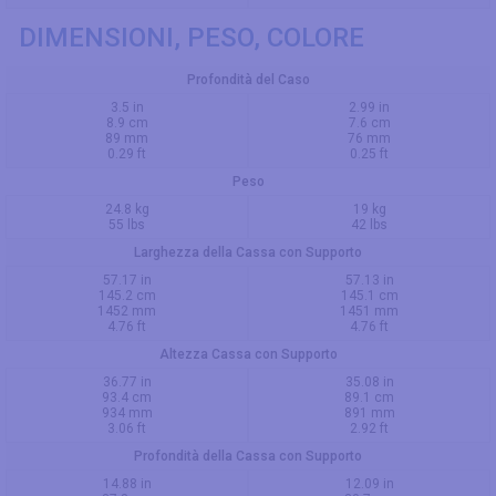
DIMENSIONI, PESO, COLORE
Profondità del Caso
3.5 in
2.99 in
8.9 cm
7.6 cm
89 mm
76 mm
0.29 ft
0.25 ft
Peso
24.8 kg
19 kg
55 lbs
42 lbs
Larghezza della Cassa con Supporto
57.17 in
57.13 in
145.2 cm
145.1 cm
1452 mm
1451 mm
4.76 ft
4.76 ft
Altezza Cassa con Supporto
36.77 in
35.08 in
93.4 cm
89.1 cm
934 mm
891 mm
3.06 ft
2.92 ft
Profondità della Cassa con Supporto
14.88 in
12.09 in