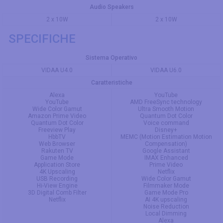
Audio Speakers
2 x 10W
2 x 10W
SPECIFICHE
Sistema Operativo
VIDAA U4.0
VIDAA U6.0
Caratteristiche
Alexa
YouTube
YouTube
AMD FreeSync technology
Wide Color Gamut
Ultra Smooth Motion
Amazon Prime Video
Quantum Dot Color
Quantum Dot Color
Voice command
Freeview Play
Disney+
HbbTV
MEMC (Motion Estimation Motion
Web Browser
Compensation)
Rakuten TV
Google Assistant
Game Mode
IMAX Enhanced
Application Store
Prime Video
4K Upscaling
Netflix
USB Recording
Wide Color Gamut
Hi-View Engine
Filmmaker Mode
3D Digital Comb Filter
Game Mode Pro
Netflix
AI 4K upscaling
Noise Reduction
Local Dimming
Alexa