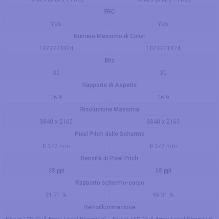
FRC
Yes
Yes
Numero Massimo di Colori
1073741824
1073741824
Bits
30
30
Rapporto di Aspetto
16:9
16:9
Risoluzione Massima
3840 x 2160
3840 x 2160
Pixel Pitch dello Schermo
0.372 mm
0.372 mm
Densità di Pixel Pitch
68 ppi
68 ppi
Rapporto schermo-corpo
91.71 %
95.31 %
Retroilluminazione