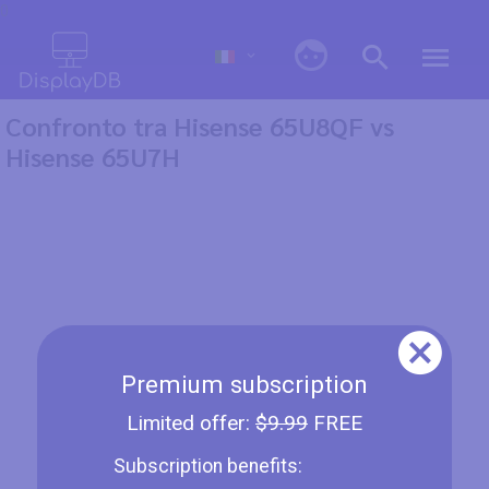
0
Confronto tra Hisense 65U8QF vs
Hisense 65U7H
Premium subscription
Limited offer:
$9.99
FREE
Subscription benefits: