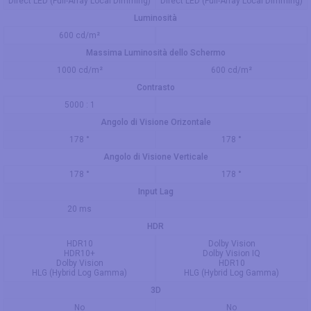
Direct LED (Full-Array Local Dimming)
Direct LED (Full-Array Local Dimming)
Luminosità
600 cd/m²
Massima Luminosità dello Schermo
1000 cd/m²
600 cd/m²
Contrasto
5000 : 1
Angolo di Visione Orizontale
178 °
178 °
Angolo di Visione Verticale
178 °
178 °
Input Lag
20 ms
HDR
HDR10
Dolby Vision
HDR10+
Dolby Vision IQ
Dolby Vision
HDR10
HLG (Hybrid Log Gamma)
HLG (Hybrid Log Gamma)
3D
No
No