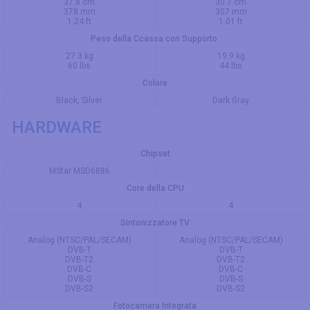
37.8 cm
30.7 cm
378 mm
307 mm
1.24 ft
1.01 ft
Peso della Ccassa con Supporto
27.3 kg
19.9 kg
60 lbs
44 lbs
Colore
Black, Silver
Dark Gray
HARDWARE
Chipset
MStar MSD6886
Core della CPU
4
4
Sintonizzatore TV
Analog (NTSC/PAL/SECAM)
Analog (NTSC/PAL/SECAM)
DVB-T
DVB-T
DVB-T2
DVB-T2
DVB-C
DVB-C
DVB-S
DVB-S
DVB-S2
DVB-S2
Fotocamera Integrata