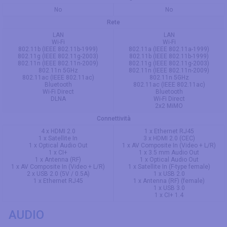
No
No
Rete
LAN
LAN
Wi-Fi
Wi-Fi
802.11b (IEEE 802.11b-1999)
802.11a (IEEE 802.11a-1999)
802.11g (IEEE 802.11g-2003)
802.11b (IEEE 802.11b-1999)
802.11n (IEEE 802.11n-2009)
802.11g (IEEE 802.11g-2003)
802.11n 5GHz
802.11n (IEEE 802.11n-2009)
802.11ac (IEEE 802.11ac)
802.11n 5GHz
Bluetooth
802.11ac (IEEE 802.11ac)
Wi-Fi Direct
Bluetooth
DLNA
Wi-Fi Direct
2x2 MiMO
Connettività
4 x HDMI 2.0
1 x Ethernet RJ45
1 x Satellite In
3 x HDMI 2.0 (CEC)
1 x Optical Audio Out
1 x AV Composite In (Video + L/R)
1 x CI+
1 x 3.5 mm Audio Out
1 x Antenna (RF)
1 x Optical Audio Out
1 x AV Composite In (Video + L/R)
1 x Satellite In (F-type female)
2 x USB 2.0 (5V / 0.5A)
1 x USB 2.0
1 x Ethernet RJ45
1 x Antenna (RF) (female)
1 x USB 3.0
1 x CI+ 1.4
AUDIO