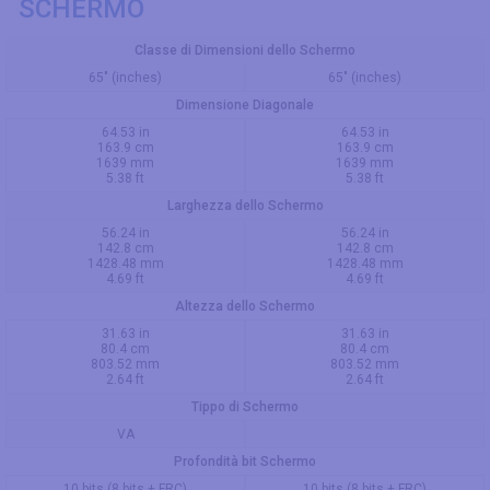
SCHERMO
Classe di Dimensioni dello Schermo
65" (inches)
65" (inches)
Dimensione Diagonale
64.53 in
64.53 in
163.9 cm
163.9 cm
1639 mm
1639 mm
5.38 ft
5.38 ft
Larghezza dello Schermo
56.24 in
56.24 in
142.8 cm
142.8 cm
1428.48 mm
1428.48 mm
4.69 ft
4.69 ft
Altezza dello Schermo
31.63 in
31.63 in
80.4 cm
80.4 cm
803.52 mm
803.52 mm
2.64 ft
2.64 ft
Tippo di Schermo
VA
Profondità bit Schermo
10 bits (8 bits + FRC)
10 bits (8 bits + FRC)