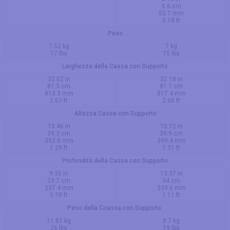
5.6 cm
55.7 mm
0.18 ft
Peso
7.52 kg
7 kg
17 lbs
15 lbs
Larghezza della Cassa con Supporto
32.02 in
32.18 in
81.3 cm
81.7 cm
813.3 mm
817.4 mm
2.67 ft
2.68 ft
Altezza Cassa con Supporto
15.46 in
15.72 in
39.3 cm
39.9 cm
392.8 mm
399.4 mm
1.29 ft
1.31 ft
Profondità della Cassa con Supporto
9.35 in
13.37 in
23.7 cm
34 cm
237.4 mm
339.6 mm
0.78 ft
1.11 ft
Peso della Ccassa con Supporto
11.87 kg
8.7 kg
26 lbs
19 lbs