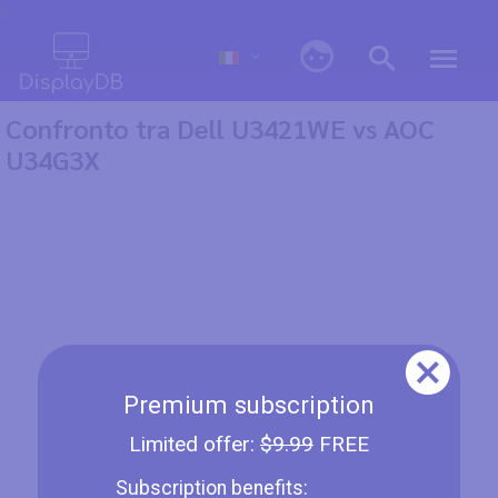
0
Confronto tra Dell U3421WE vs AOC
U34G3X
Premium subscription
Limited offer:
$9.99
FREE
Subscription benefits: