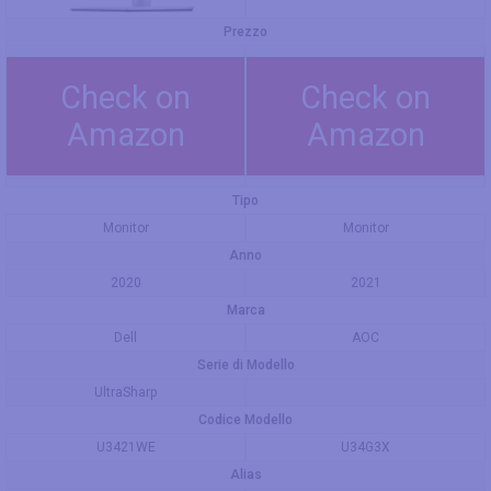
Prezzo
Check on
Check on
Amazon
Amazon
Tipo
Monitor
Monitor
Anno
2020
2021
Marca
Dell
AOC
Serie di Modello
UltraSharp
Codice Modello
U3421WE
U34G3X
Alias