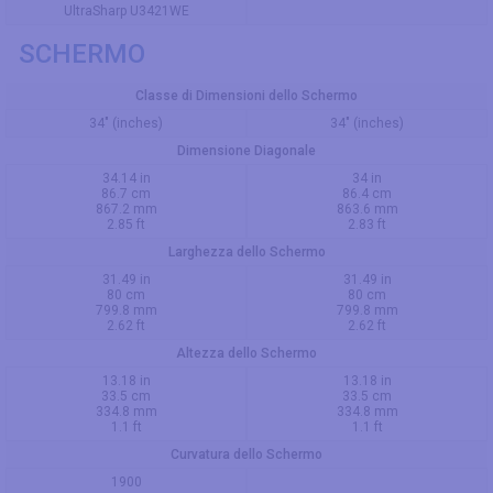
UltraSharp U3421WE
SCHERMO
Classe di Dimensioni dello Schermo
34" (inches)
34" (inches)
Dimensione Diagonale
34.14 in
34 in
86.7 cm
86.4 cm
867.2 mm
863.6 mm
2.85 ft
2.83 ft
Larghezza dello Schermo
31.49 in
31.49 in
80 cm
80 cm
799.8 mm
799.8 mm
2.62 ft
2.62 ft
Altezza dello Schermo
13.18 in
13.18 in
33.5 cm
33.5 cm
334.8 mm
334.8 mm
1.1 ft
1.1 ft
Curvatura dello Schermo
1900