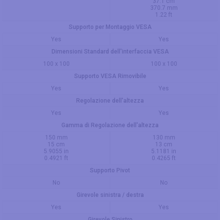
37.1 cm
370.7 mm
1.22 ft
Supporto per Montaggio VESA
Yes
Yes
Dimensioni Standard dell'interfaccia VESA
100 x 100
100 x 100
Supporto VESA Rimovibile
Yes
Yes
Regolazione dell'altezza
Yes
Yes
Gamma di Regolazione dell'altezza
150 mm
130 mm
15 cm
13 cm
5.9055 in
5.1181 in
0.4921 ft
0.4265 ft
Supporto Pivot
No
No
Girevole sinistra / destra
Yes
Yes
Girevole Sinistro