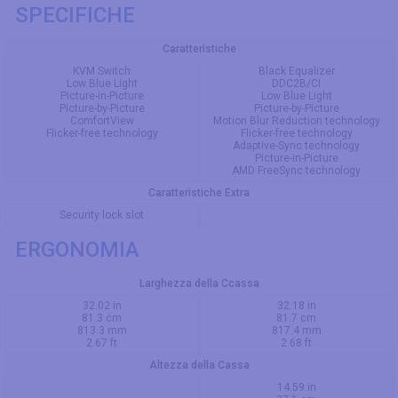
SPECIFICHE
Caratteristiche
KVM Switch
Black Equalizer
Low Blue Light
DDC2B/CI
Picture-in-Picture
Low Blue Light
Picture-by-Picture
Picture-by-Picture
ComfortView
Motion Blur Reduction technology
Flicker-free technology
Flicker-free technology
Adaptive-Sync technology
Picture-in-Picture
AMD FreeSync technology
Caratteristiche Extra
Security lock slot
ERGONOMIA
Larghezza della Ccassa
32.02 in
32.18 in
81.3 cm
81.7 cm
813.3 mm
817.4 mm
2.67 ft
2.68 ft
Altezza della Cassa
14.59 in