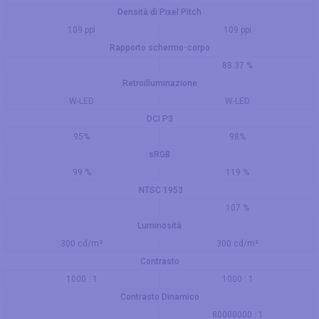
Densità di Pixel Pitch
109 ppi
109 ppi
Rapporto schermo-corpo
88.37 %
Retroilluminazione
W-LED
W-LED
DCI P3
95%
98%
sRGB
99 %
119 %
NTSC 1953
107 %
Luminosità
300 cd/m²
300 cd/m²
Contrasto
1000 : 1
1000 : 1
Contrasto Dinamico
80000000 : 1