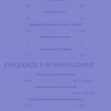
30 °
23 °
Girevole Destro
30 °
23 °
Supporto Inclinazione Avanti e Indietro
Yes
Yes
Inclinazione in Avanti
5 °
5 °
Inclinazione all'indietro
21 °
23 °
FREQUENZA E INTERPOLAZIONE
Frequenza Digitale Verticale
60 Hz
48 Hz - 144 Hz
Frequenza Digitale Orizzontale
30 kHz - 220 kHz
Unità di Misura Interpolazione Schermo
NULL
NULL