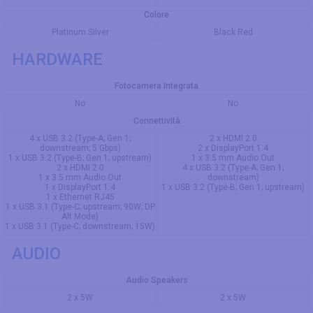
Colore
Platinum Silver
Black Red
HARDWARE
Fotocamera Integrata
No
No
Connettività
4 x USB 3.2 (Type-A; Gen 1;
2 x HDMI 2.0
downstream; 5 Gbps)
2 x DisplayPort 1.4
1 x USB 3.2 (Type-B; Gen 1; upstream)
1 x 3.5 mm Audio Out
2 x HDMI 2.0
4 x USB 3.2 (Type-A; Gen 1;
1 x 3.5 mm Audio Out
downstream)
1 x DisplayPort 1.4
1 x USB 3.2 (Type-B; Gen 1; upstream)
1 x Ethernet RJ45
1 x USB 3.1 (Type-C; upstream; 90W; DP
Alt Mode)
1 x USB 3.1 (Type-C; downstream; 15W)
AUDIO
Audio Speakers
2 x 5W
2 x 5W