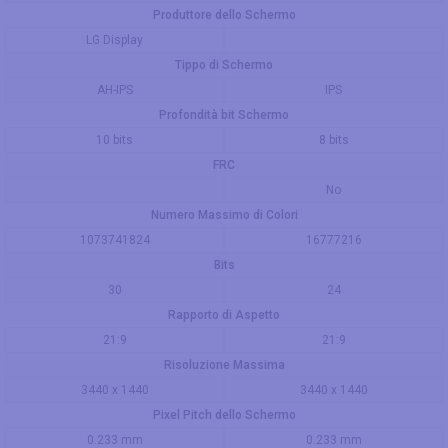
Produttore dello Schermo
LG Display
Tippo di Schermo
AH-IPS
IPS
Profondità bit Schermo
10 bits
8 bits
FRC
No
Numero Massimo di Colori
1073741824
16777216
Bits
30
24
Rapporto di Aspetto
21:9
21:9
Risoluzione Massima
3440 x 1440
3440 x 1440
Pixel Pitch dello Schermo
0.233 mm
0.233 mm