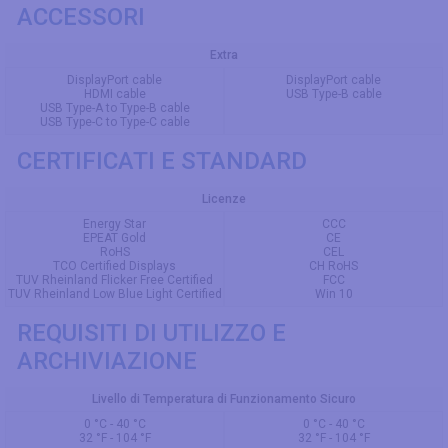
ACCESSORI
Extra
DisplayPort cable
DisplayPort cable
HDMI cable
USB Type-B cable
USB Type-A to Type-B cable
USB Type-C to Type-C cable
CERTIFICATI E STANDARD
Licenze
Energy Star
CCC
EPEAT Gold
CE
RoHS
CEL
TCO Certified Displays
CH RoHS
TUV Rheinland Flicker Free Certified
FCC
TUV Rheinland Low Blue Light Certified
Win 10
REQUISITI DI UTILIZZO E
ARCHIVIAZIONE
Livello di Temperatura di Funzionamento Sicuro
0 °C - 40 °C
0 °C - 40 °C
32 °F - 104 °F
32 °F - 104 °F