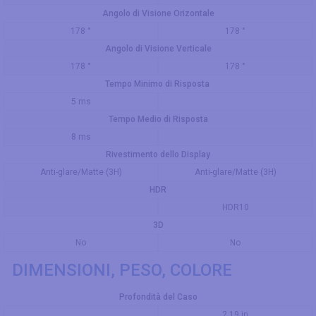
Angolo di Visione Orizontale
178 °
178 °
Angolo di Visione Verticale
178 °
178 °
Tempo Minimo di Risposta
5 ms
Tempo Medio di Risposta
8 ms
Rivestimento dello Display
Anti-glare/Matte (3H)
Anti-glare/Matte (3H)
HDR
HDR10
3D
No
No
DIMENSIONI, PESO, COLORE
Profondità del Caso
2.19 in