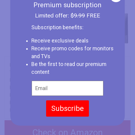
Premium subscription
Limited offer:
$9.99
FREE
Subscription benefits:
Receive exclusive deals
Receive promo codes for monitors
and TVs
Be the first to read our premium
Marca
AOC
content
Tipo
Monitor
Dimensione Schermo
34" (inches)
Display
IPS
Frequenza dello Schermo
144 Hz
Rapporto di Aspetto
21:9
Subscribe
Risoluzione Massima
3440 x 1440
Check on Amazon