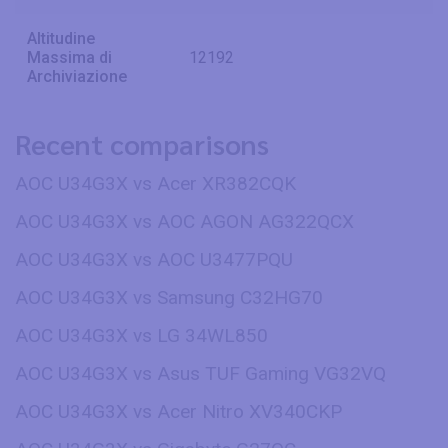
Altitudine
Massima di
12192
Archiviazione
Recent comparisons
AOC U34G3X vs Acer XR382CQK
AOC U34G3X vs AOC AGON AG322QCX
AOC U34G3X vs AOC U3477PQU
AOC U34G3X vs Samsung C32HG70
AOC U34G3X vs LG 34WL850
AOC U34G3X vs Asus TUF Gaming VG32VQ
AOC U34G3X vs Acer Nitro XV340CKP