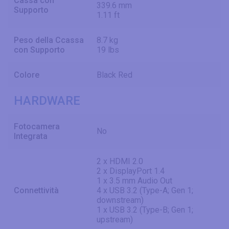
Cassa con
339.6 mm
Supporto
1.11 ft
Peso della Ccassa
8.7 kg
con Supporto
19 lbs
Colore
Black Red
HARDWARE
Fotocamera
No
Integrata
2 x HDMI 2.0
2 x DisplayPort 1.4
1 x 3.5 mm Audio Out
Connettività
4 x USB 3.2 (Type-A; Gen 1;
downstream)
1 x USB 3.2 (Type-B; Gen 1;
upstream)