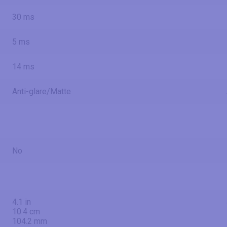
30 ms
5 ms
14 ms
Anti-glare/Matte
No
4.1 in
10.4 cm
104.2 mm