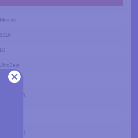
Monitor
2020
LG
UltraGear
38GN950
38GN950-B
38GN95B
38" (inches)