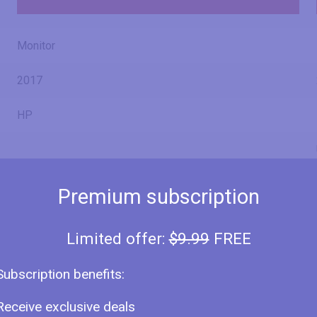
Monitor
2017
HP
Z38c
Premium subscription
Z4W65A4
Limited offer:
$9.99
FREE
Subscription benefits:
38" (inches)
Receive exclusive deals