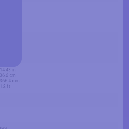
37.5 in
95.3 cm
952.5 mm
3.13 ft
34.62 in
87.9 cm
879.36 mm
2.89 ft
14.43 in
36.6 cm
366.4 mm
1.2 ft
IPS