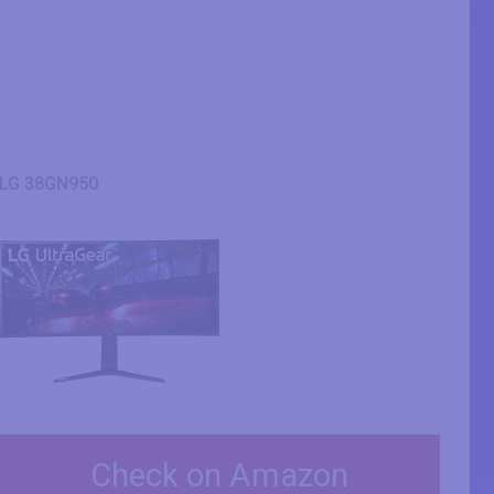
LG 38GN950
Check on Amazon