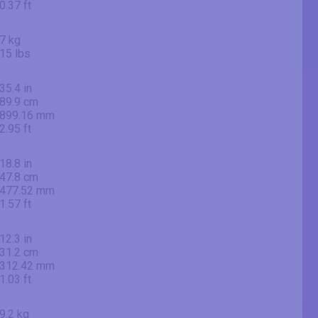
0.37 ft
7 kg
15 lbs
35.4 in
89.9 cm
899.16 mm
2.95 ft
18.8 in
47.8 cm
477.52 mm
1.57 ft
12.3 in
31.2 cm
312.42 mm
1.03 ft
9.2 kg