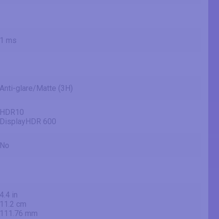
1 ms
Anti-glare/Matte (3H)
HDR10
DisplayHDR 600
No
4.4 in
11.2 cm
111.76 mm