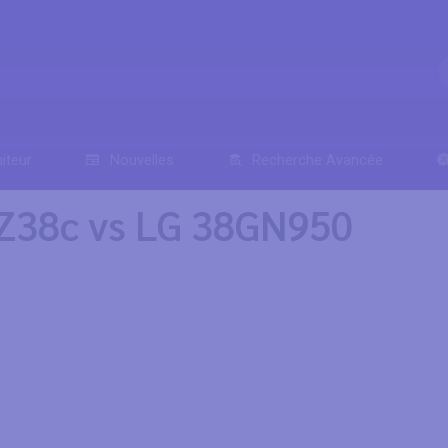
iteur
Nouvelles
Recherche Avancée
 Z38c vs LG 38GN950