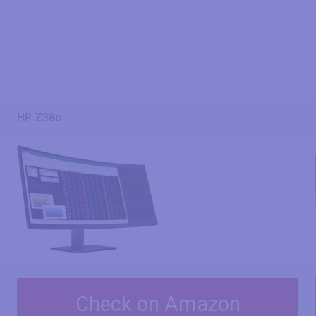
HP Z38c
Check on Amazon