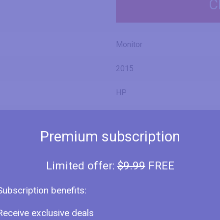
C
Monitor
2015
HP
Z23n
Premium subscription
M2J79A8
Limited offer:
$9.99
FREE
Subscription benefits:
23" (inches)
Receive exclusive deals
22.99 in