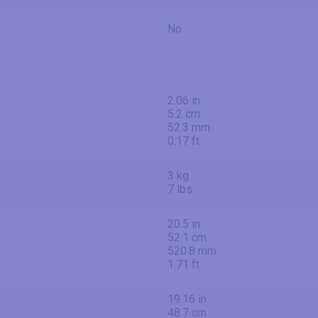
No
2.06 in
5.2 cm
52.3 mm
0.17 ft
3 kg
7 lbs
20.5 in
52.1 cm
520.8 mm
1.71 ft
19.16 in
48.7 cm