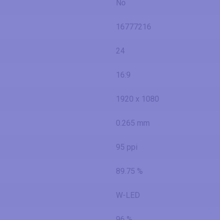
No
16777216
24
16:9
1920 x 1080
0.265 mm
95 ppi
89.75 %
W-LED
96 %