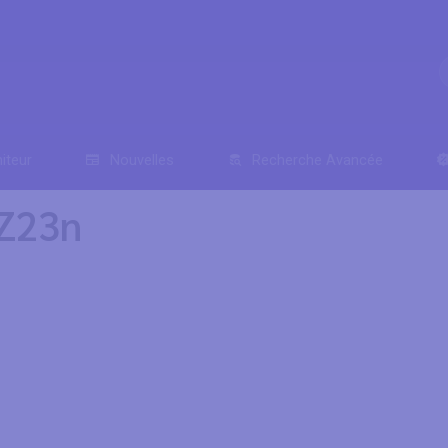
iteur
Nouvelles
Recherche Avancée
 Z23n