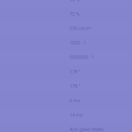
72 %
250 cd/m²
1000 : 1
5000000 : 1
178 °
178 °
5 ms
14 ms
Anti-glare/Matte