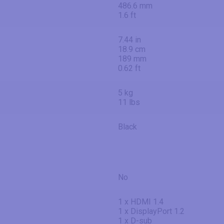
486.6 mm
1.6 ft
7.44 in
18.9 cm
189 mm
0.62 ft
5 kg
11 lbs
Black
No
1 x HDMI 1.4
1 x DisplayPort 1.2
1 x D-sub