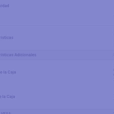
vidad
risticas
rísticas Adicionales
e la Caja
e la Caja
e VESA