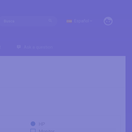
Español
t
Ask a question
HP
Monitor