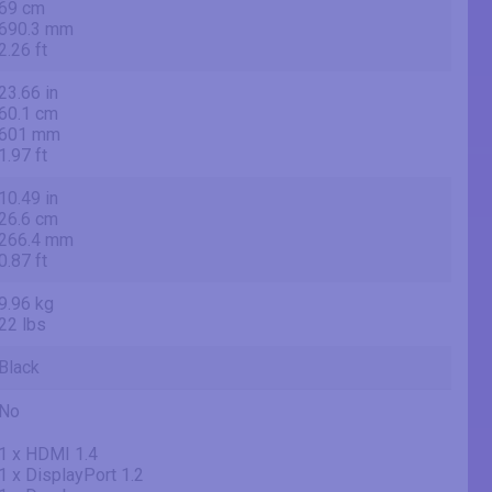
69 cm
690.3 mm
2.26 ft
23.66 in
60.1 cm
601 mm
1.97 ft
10.49 in
26.6 cm
266.4 mm
0.87 ft
9.96 kg
22 lbs
Black
No
1 x HDMI 1.4
1 x DisplayPort 1.2