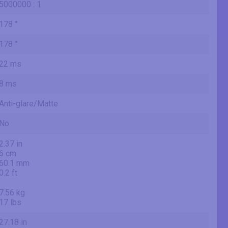
5000000 : 1
178 °
178 °
22 ms
8 ms
Anti-glare/Matte
No
2.37 in
6 cm
60.1 mm
0.2 ft
7.56 kg
17 lbs
27.18 in