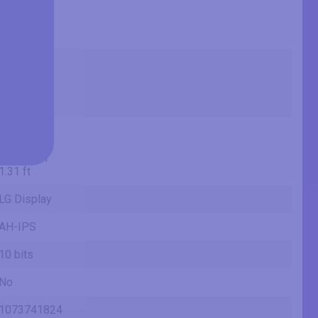
75.8 cm
757.8 mm
2.49 ft
25.25 in
64.1 cm
641.28 mm
2.1 ft
15.78 in
40.1 cm
400.8 mm
1.31 ft
LG Display
AH-IPS
10 bits
No
1073741824