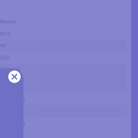
Monitor
2013
HP
Z30i
D7P92A4
D7P92A8
D7P92AS
D7P92AT
30" (inches)
AH-IPS
30" (inches)
29.83 in