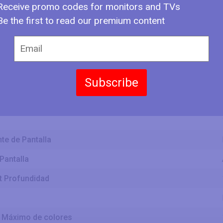
Receive promo codes for monitors and TVs
 Diagonal
Be the first to read our premium content
e Pantalla
Subscribe
e Pantalla
te de Pantalla
Pantalla
it Profundidad
Máximo de colores