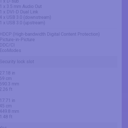
1 x D-sub
1 x 3.5 mm Audio Out
1 x DVI-D Dual Link
4 x USB 3.0 (downstream)
1 x USB 3.0 (upstream)
HDCP (High-bandwidth Digital Content Protection)
Picture-in-Picture
DDC/CI
EcoModes
Security lock slot
27.18 in
69 cm
690.3 mm
2.26 ft
17.71 in
45 cm
449.8 mm
1.48 ft
Yes