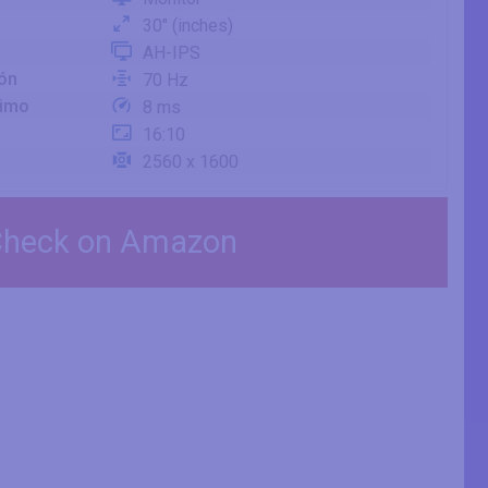
30" (inches)
AH-IPS
ión
70 Hz
nimo
8 ms
16:10
2560 x 1600
heck on Amazon