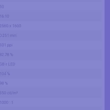
30
16:10
2560 x 1600
0.251 mm
101 ppi
82.78 %
GB-r LED
104 %
98 %
350 cd/m²
1000 : 1