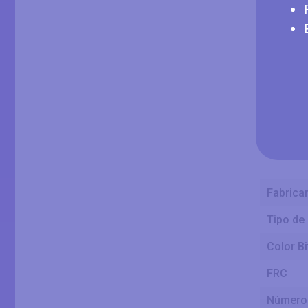
Tamaño
Ancho d
Altura d
Fabrican
Tipo de 
Color B
FRC
Número 