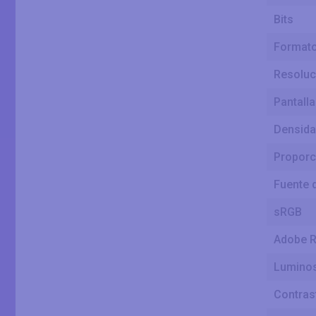
Bits
Formato
Resoluci
Pantalla
Densida
Proporci
Fuente 
sRGB
Adobe 
Luminos
Contras