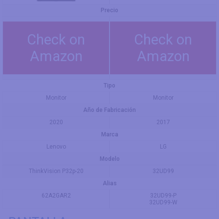
Precio
Check on
Check on
Amazon
Amazon
Tipo
Monitor
Monitor
Año de Fabricación
2020
2017
Marca
Lenovo
LG
Modelo
ThinkVision P32p-20
32UD99
Alias
62A2GAR2
32UD99-P
32UD99-W