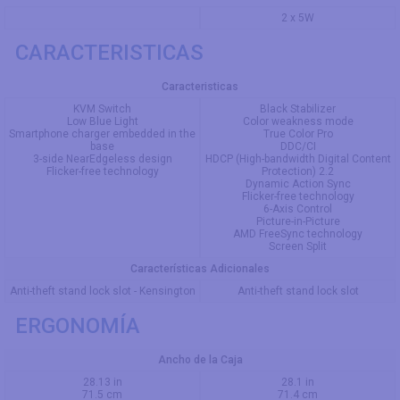
2 x 5W
CARACTERISTICAS
Caracteristicas
KVM Switch
Black Stabilizer
Low Blue Light
Color weakness mode
Smartphone charger embedded in the
True Color Pro
base
DDC/CI
3-side NearEdgeless design
HDCP (High-bandwidth Digital Content
Flicker-free technology
Protection) 2.2
Dynamic Action Sync
Flicker-free technology
6-Axis Control
Picture-in-Picture
AMD FreeSync technology
Screen Split
Características Adicionales
Anti-theft stand lock slot - Kensington
Anti-theft stand lock slot
ERGONOMÍA
Ancho de la Caja
28.13 in
28.1 in
71.5 cm
71.4 cm