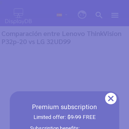
0
Comparación entre Lenovo ThinkVision
P32p-20 vs LG 32UD99
Premium subscription
Limited offer:
$9.99
FREE
Subscription benefits: