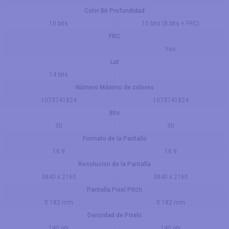
Color Bit Profundidad
10 bits
10 bits (8 bits + FRC)
FRC
Yes
Lut
14 bits
Número Máximo de colores
1073741824
1073741824
Bits
30
30
Formato de la Pantallo
16:9
16:9
Resolucion de la Pantalla
3840 x 2160
3840 x 2160
Pantalla Pixel Pitch
0.182 mm
0.182 mm
Densidad de Pixels
140 ppi
140 ppi