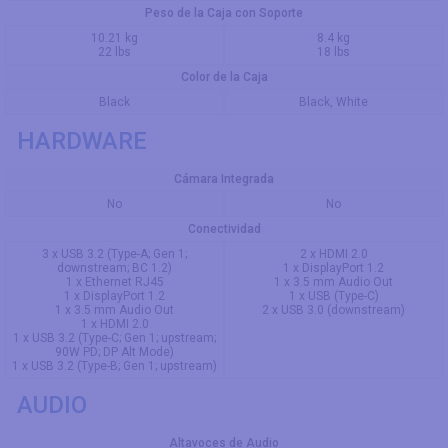
Peso de la Caja con Soporte
10.21 kg
8.4 kg
22 lbs
18 lbs
Color de la Caja
Black
Black, White
HARDWARE
Cámara Integrada
No
No
Conectividad
3 x USB 3.2 (Type-A; Gen 1;
2 x HDMI 2.0
downstream; BC 1.2)
1 x DisplayPort 1.2
1 x Ethernet RJ45
1 x 3.5 mm Audio Out
1 x DisplayPort 1.2
1 x USB (Type-C)
1 x 3.5 mm Audio Out
2 x USB 3.0 (downstream)
1 x HDMI 2.0
1 x USB 3.2 (Type-C; Gen 1; upstream;
90W PD; DP Alt Mode)
1 x USB 3.2 (Type-B; Gen 1; upstream)
AUDIO
Altavoces de Audio