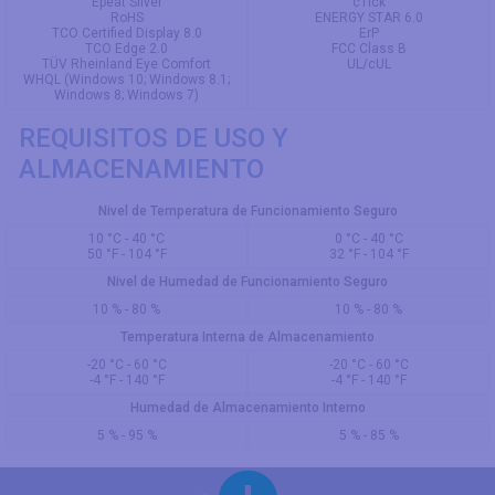
Epeat Silver
cTick
RoHS
ENERGY STAR 6.0
TCO Certified Display 8.0
ErP
TCO Edge 2.0
FCC Class B
TÜV Rheinland Eye Comfort
UL/cUL
WHQL (Windows 10; Windows 8.1;
Windows 8; Windows 7)
REQUISITOS DE USO Y
ALMACENAMIENTO
Nivel de Temperatura de Funcionamiento Seguro
10 °C - 40 °C
0 °C - 40 °C
50 °F - 104 °F
32 °F - 104 °F
Nivel de Humedad de Funcionamiento Seguro
10 % - 80 %
10 % - 80 %
Temperatura Interna de Almacenamiento
-20 °C - 60 °C
-20 °C - 60 °C
-4 °F - 140 °F
-4 °F - 140 °F
Humedad de Almacenamiento Interno
5 % - 95 %
5 % - 85 %