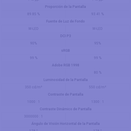
Proporción de la Pantalla
89.85 %
93.41 %
Fuente de Luz de Fondo
W-LED
W-LED
DCI P3
90%
95%
sRGB
99 %
99 %
Adobe RGB 1998
80 %
Luminosidad de la Pantalla
350 cd/m²
550 cd/m²
Contraste de Pantalla
1000 : 1
1300 : 1
Contraste Dinámico de Pantalla
3000000 : 1
Ángulo de Visión Horizontal de la Pantalla
178 °
178 °