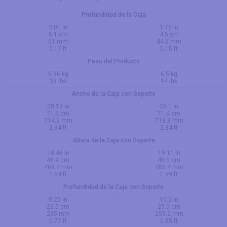
Profundidad de la Caja
2.01 in
1.76 in
5.1 cm
4.5 cm
51 mm
44.6 mm
0.17 ft
0.15 ft
Peso del Producto
6.96 kg
6.5 kg
15 lbs
14 lbs
Ancho de la Caja con Soporte
28.13 in
28.1 in
71.5 cm
71.4 cm
714.6 mm
713.8 mm
2.34 ft
2.34 ft
Altura de la Caja con Soporte
18.48 in
19.11 in
46.9 cm
48.5 cm
469.4 mm
485.4 mm
1.54 ft
1.59 ft
Profundidad de la Caja con Soporte
9.25 in
10.2 in
23.5 cm
25.9 cm
235 mm
259.2 mm
0.77 ft
0.85 ft