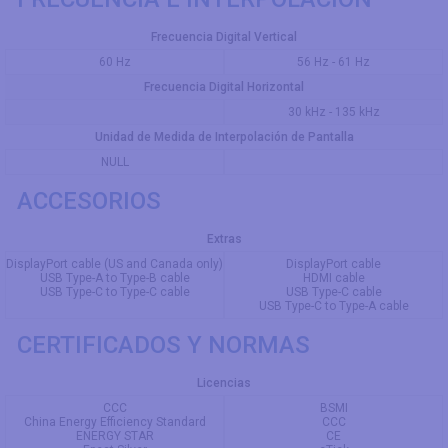
Frecuencia Digital Vertical
60 Hz
56 Hz - 61 Hz
Frecuencia Digital Horizontal
30 kHz - 135 kHz
Unidad de Medida de Interpolación de Pantalla
NULL
ACCESORIOS
Extras
DisplayPort cable (US and Canada only)
DisplayPort cable
USB Type-A to Type-B cable
HDMI cable
USB Type-C to Type-C cable
USB Type-C cable
USB Type-C to Type-A cable
CERTIFICADOS Y NORMAS
Licencias
CCC
BSMI
China Energy Efficiency Standard
CCC
ENERGY STAR
CE