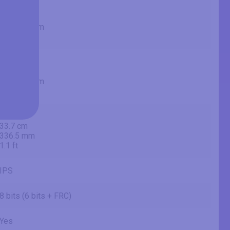
27.01 in
68.6 cm
685.985 mm
2.25 ft
23.54 in
59.8 cm
597.888 mm
1.96 ft
13.25 in
33.7 cm
336.5 mm
1.1 ft
IPS
8 bits (6 bits + FRC)
Yes