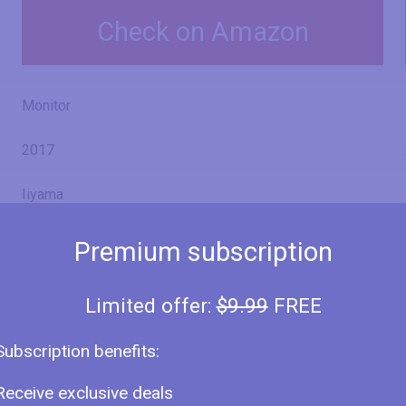
Check on Amazon
Monitor
2017
Iiyama
G-Master G2730HSU-B1
Premium subscription
Black Hawk G2730HSU-B1
Limited offer:
$9.99
FREE
Subscription benefits:
27" (inches)
Receive exclusive deals