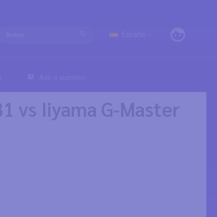
Español
t
Ask a question
1 vs Iiyama G-Master