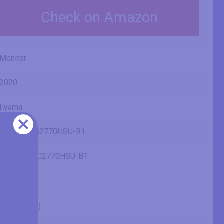
Check on Amazon
Monitor
2020
Iiyama
G-Master G2770HSU-B1
Red Eagle G2770HSU-B1
27" (inches)