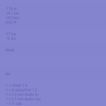
7.76 in
19.7 cm
197 mm
0.65 ft
5.3 kg
12 lbs
Black
No
1 x HDMI 1.4
1 x DisplayPort 1.2
1 x 3.5 mm Audio In
1 x 3.5 mm Audio Out
1 x D-sub