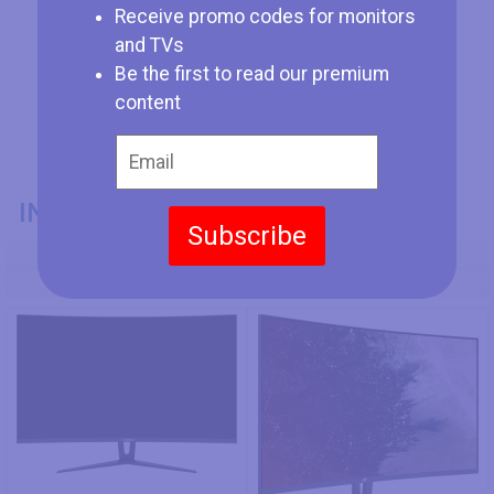
Receive promo codes for monitors
and TVs
Be the first to read our premium
content
INFORMACIÓN GENERAL
Subscribe
Modelo
Gamemax GMX32CEWQ
Acer ED323QUR Abidpx