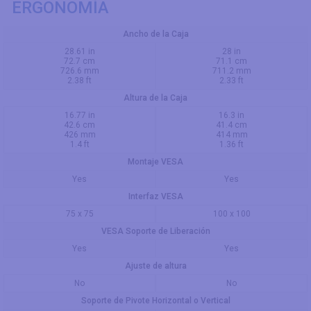
ERGONOMÍA
Ancho de la Caja
28.61 in
28 in
72.7 cm
71.1 cm
726.6 mm
711.2 mm
2.38 ft
2.33 ft
Altura de la Caja
16.77 in
16.3 in
42.6 cm
41.4 cm
426 mm
414 mm
1.4 ft
1.36 ft
Montaje VESA
Yes
Yes
Interfaz VESA
75 x 75
100 x 100
VESA Soporte de Liberación
Yes
Yes
Ajuste de altura
No
No
Soporte de Pivote Horizontal o Vertical