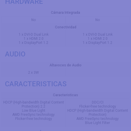
HARDWARE
Cámara Integrada
No
No
Conectividad
1 x DVI-D Dual Link
1 x DVI-D Dual Link
1 x HDMI 2.0
1 x HDMI 2.0
1 x DisplayPort 1.2
1 x DisplayPort 1.2
AUDIO
Altavoces de Audio
2 x 3W
CARACTERISTICAS
Caracteristicas
HDCP (High-bandwidth Digital Content
DDC/CI
Protection) 2.2
Flicker-free technology
Low Blue Light
HDCP (High-bandwidth Digital Content
AMD FreeSync technology
Protection)
Flicker-free technology
AMD FreeSync technology
Blue Light Filter