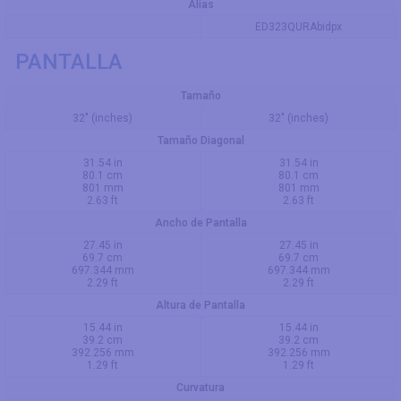
Alias
ED323QURAbidpx
PANTALLA
Tamaño
32" (inches)
32" (inches)
Tamaño Diagonal
31.54 in
31.54 in
80.1 cm
80.1 cm
801 mm
801 mm
2.63 ft
2.63 ft
Ancho de Pantalla
27.45 in
27.45 in
69.7 cm
69.7 cm
697.344 mm
697.344 mm
2.29 ft
2.29 ft
Altura de Pantalla
15.44 in
15.44 in
39.2 cm
39.2 cm
392.256 mm
392.256 mm
1.29 ft
1.29 ft
Curvatura