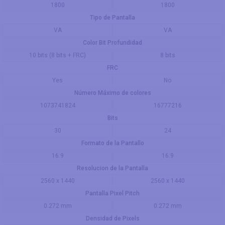
1800
1800
Tipo de Pantalla
VA
VA
Color Bit Profundidad
10 bits (8 bits + FRC)
8 bits
FRC
Yes
No
Número Máximo de colores
1073741824
16777216
Bits
30
24
Formato de la Pantallo
16:9
16:9
Resolucion de la Pantalla
2560 x 1440
2560 x 1440
Pantalla Pixel Pitch
0.272 mm
0.272 mm
Densidad de Pixels