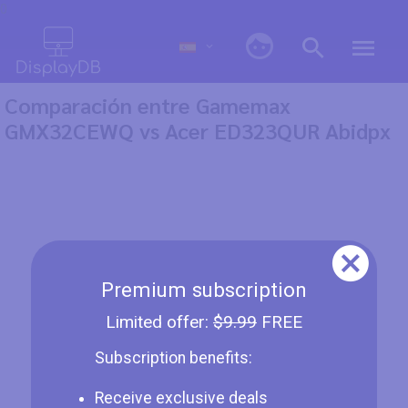
0
Comparación entre Gamemax
GMX32CEWQ vs Acer ED323QUR Abidpx
Premium subscription
Limited offer:
$9.99
FREE
Subscription benefits:
Receive exclusive deals