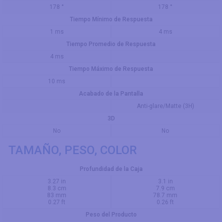
178 °
178 °
Tiempo Mínimo de Respuesta
1 ms
4 ms
Tiempo Promedio de Respuesta
4 ms
Tiempo Máximo de Respuesta
10 ms
Acabado de la Pantalla
Anti-glare/Matte (3H)
3D
No
No
TAMAÑO, PESO, COLOR
Profundidad de la Caja
3.27 in
3.1 in
8.3 cm
7.9 cm
83 mm
78.7 mm
0.27 ft
0.26 ft
Peso del Producto