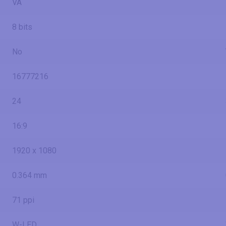
VA
8 bits
No
16777216
24
16:9
1920 x 1080
0.364 mm
71 ppi
W-LED