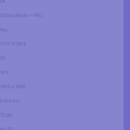
VA
10 bits (8 bits + FRC)
Yes
1073741824
30
16:9
1920 x 1080
0.364 mm
70 ppi
W-LED