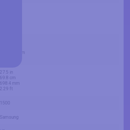
31.54 in
80.1 cm
801 mm
2.63 ft
27.45 in
69.7 cm
697.344 mm
2.29 ft
27.5 in
69.8 cm
698.4 mm
2.29 ft
1500
Samsung