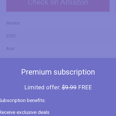
Check on Amazon
Monitor
2020
Acer
Premium subscription
XZ320QX
Limited offer:
$9.99
FREE
ХΖ320Q Х
Subscription benefits:
Receive exclusive deals
32" (inches)