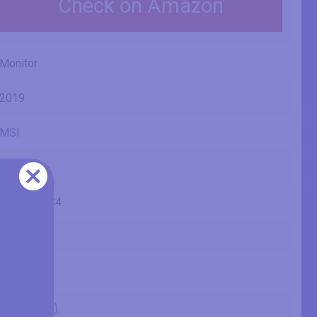
Check on Amazon
Monitor
2019
MSI
G
Optix G32C4
3DA6
32" (inches)