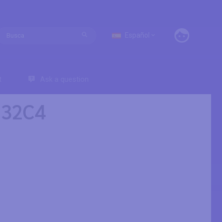
Español
t
Ask a question
G32C4