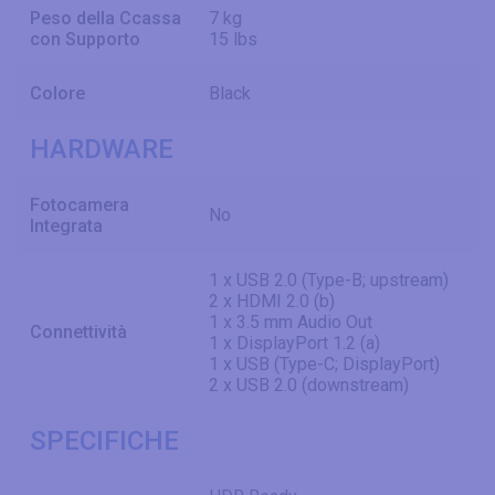
Peso della Ccassa
7 kg
con Supporto
15 lbs
Colore
Black
HARDWARE
Fotocamera
No
Integrata
1 x USB 2.0 (Type-B; upstream)
2 x HDMI 2.0 (b)
1 x 3.5 mm Audio Out
Connettività
1 x DisplayPort 1.2 (a)
1 x USB (Type-C; DisplayPort)
2 x USB 2.0 (downstream)
SPECIFICHE