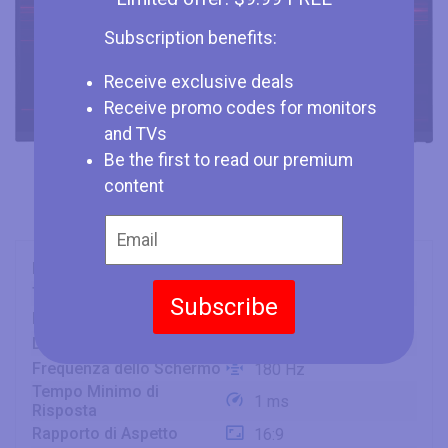
Subscription benefits:
Receive exclusive deals
Receive promo codes for monitors
and TVs
Be the first to read our premium
content
Marca
MSI
Tipo
Monitor
Subscribe
Dimensione Schermo
32" (inches)
Display
VA
Frequenza dello Schermo
180 Hz
Tempo Minimo di
1 ms
Risposta
Rapporto di Aspetto
16:9