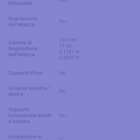
Yes
Rimovibile
Regolazione
Yes
dell'altezza
130 mm
Gamma di
13 cm
Regolazione
5.1181 in
dell'altezza
0.4265 ft
Supporto Pivot
No
Girevole sinistra /
No
destra
Supporto
Inclinazione Avanti
Yes
e Indietro
Inclinazione in
5 °