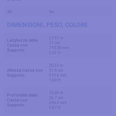
3D
No
DIMENSIONI, PESO, COLORE
27.97 in
Larghezza della
71 cm
Cassa con
710.38 mm
Supporto
2.33 ft
20.22 in
Altezza Cassa con
51.4 cm
Supporto
513.6 mm
1.69 ft
10.49 in
Profondità della
26.7 cm
Cassa con
266.5 mm
Supporto
0.87 ft