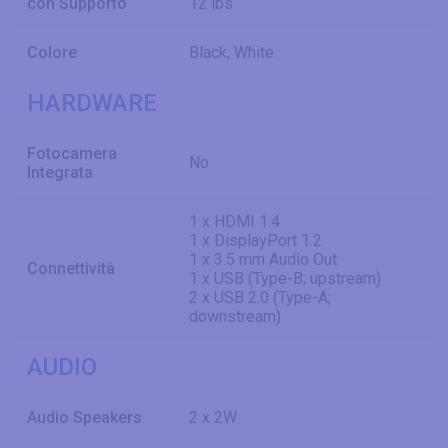
con Supporto
12 lbs
Colore
Black, White
HARDWARE
Fotocamera
No
Integrata
1 x HDMI 1.4
1 x DisplayPort 1.2
1 x 3.5 mm Audio Out
Connettività
1 x USB (Type-B; upstream)
2 x USB 2.0 (Type-A;
downstream)
AUDIO
Audio Speakers
2 x 2W