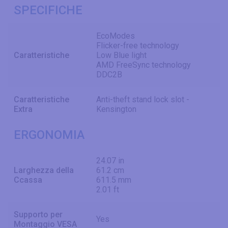
SPECIFICHE
EcoModes
Flicker-free technology
Caratteristiche
Low Blue light
AMD FreeSync technology
DDC2B
Caratteristiche
Anti-theft stand lock slot -
Extra
Kensington
ERGONOMIA
24.07 in
Larghezza della
61.2 cm
Ccassa
611.5 mm
2.01 ft
Supporto per
Yes
Montaggio VESA