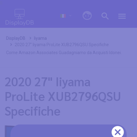
0
DisplayDB
Iiyama
2020 27" Iiyama ProLite XUB2796QSU Specifiche
Come Amazon Associates Guadagniamo da Acquisti Idonei.
2020 27" Iiyama
ProLite XUB2796QSU
Specifiche