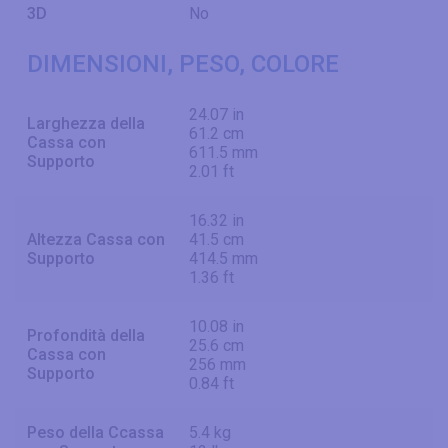
3D
No
DIMENSIONI, PESO, COLORE
24.07 in
Larghezza della
61.2 cm
Cassa con
611.5 mm
Supporto
2.01 ft
16.32 in
Altezza Cassa con
41.5 cm
Supporto
414.5 mm
1.36 ft
10.08 in
Profondità della
25.6 cm
Cassa con
256 mm
Supporto
0.84 ft
Peso della Ccassa
5.4 kg