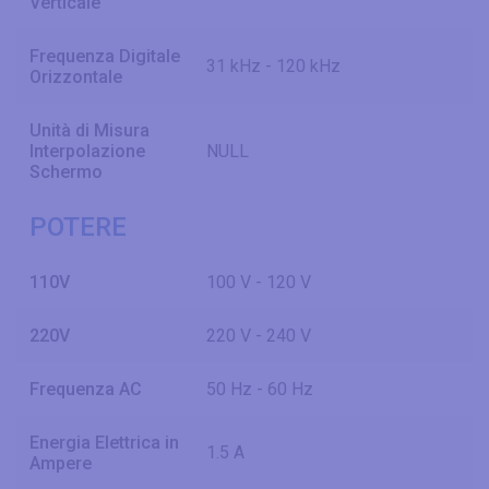
Verticale
Frequenza Digitale
31 kHz - 120 kHz
Orizzontale
Unità di Misura
Interpolazione
NULL
Schermo
POTERE
110V
100 V - 120 V
220V
220 V - 240 V
Frequenza AC
50 Hz - 60 Hz
Energia Elettrica in
1.5 A
Ampere