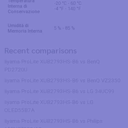
Temperatura
-20 °C - 60 °C
Interna di
-4 °F - 140 °F
Conservazione
Umidità di
5 % - 85 %
Memoria Interna
Recent comparisons
Iiyama ProLite XUB2793HS-B6 vs BenQ
PD2720U
Iiyama ProLite XUB2793HS-B6 vs BenQ VZ2350
Iiyama ProLite XUB2793HS-B6 vs LG 34UC99
Iiyama ProLite XUB2793HS-B6 vs LG
OLED55B7A
Iiyama ProLite XUB2793HS-B6 vs Philips