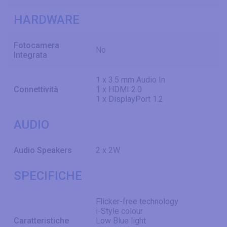
HARDWARE
Fotocamera
No
Integrata
1 x 3.5 mm Audio In
Connettività
1 x HDMI 2.0
1 x DisplayPort 1.2
AUDIO
Audio Speakers
2 x 2W
SPECIFICHE
Flicker-free technology
i-Style colour
Caratteristiche
Low Blue light