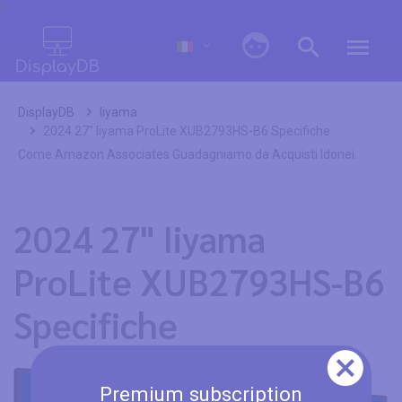
0
DisplayDB
Iiyama
2024 27" Iiyama ProLite XUB2793HS-B6 Specifiche
Come Amazon Associates Guadagniamo da Acquisti Idonei.
2024 27" Iiyama
ProLite XUB2793HS-B6
Specifiche
Premium subscription