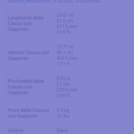
DIMENSIONI, PESO, COLORE
24.07 in
Larghezza della
61.2 cm
Cassa con
611.5 mm
Supporto
2.01 ft
15.77 in
Altezza Cassa con
40.1 cm
Supporto
400.5 mm
1.31 ft
8.25 in
Profondità della
21 cm
Cassa con
209.5 mm
Supporto
0.69 ft
Peso della Ccassa
5.4 kg
con Supporto
12 lbs
Colore
Black