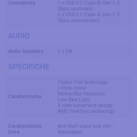
Connettività
1 x USB 3.2 (Type-B; Gen 1; 5
Gbps; upstream)
2 x USB 3.2 (Type-A; Gen 1; 5
Gbps; downstream)
AUDIO
Audio Speakers
2 x 2W
SPECIFICHE
Flicker-free technology
i-Style colour
Motion Blur Reduction
Caratteristiche
Low Blue Light
3-side borderless design
AMD FreeSync technology
Caratteristiche
Anti-theft stand lock slot -
Extra
Kensington