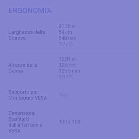
ERGONOMIA
21.26 in
Larghezza della
54 cm
Ccassa
540 mm
1.77 ft
12.81 in
Altezza della
32.6 cm
Cassa
325.5 mm
1.07 ft
Supporto per
Yes
Montaggio VESA
Dimensioni
Standard
100 x 100
dell'interfaccia
VESA