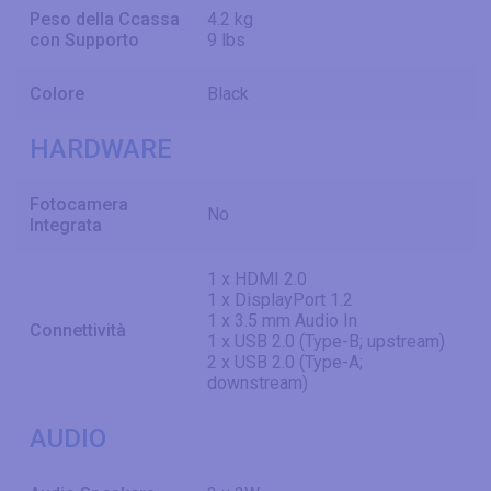
Peso della Ccassa
4.2 kg
con Supporto
9 lbs
Colore
Black
HARDWARE
Fotocamera
No
Integrata
1 x HDMI 2.0
1 x DisplayPort 1.2
1 x 3.5 mm Audio In
Connettività
1 x USB 2.0 (Type-B; upstream)
2 x USB 2.0 (Type-A;
downstream)
AUDIO