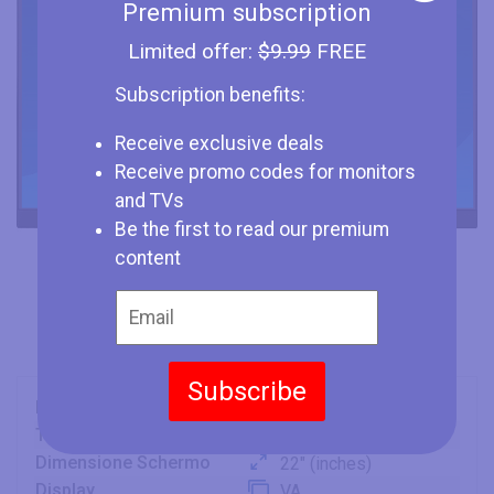
Premium subscription
Limited offer:
$9.99
FREE
Subscription benefits:
Receive exclusive deals
Receive promo codes for monitors
and TVs
Be the first to read our premium
content
Subscribe
Marca
Iiyama
Tipo
Monitor
Dimensione Schermo
22" (inches)
Display
VA