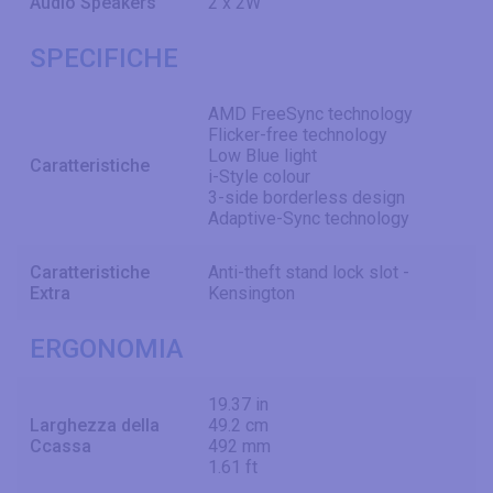
Audio Speakers
2 x 2W
SPECIFICHE
AMD FreeSync technology
Flicker-free technology
Low Blue light
Caratteristiche
i-Style colour
3-side borderless design
Adaptive-Sync technology
Caratteristiche
Anti-theft stand lock slot -
Extra
Kensington
ERGONOMIA
19.37 in
Larghezza della
49.2 cm
Ccassa
492 mm
1.61 ft