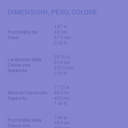
DIMENSIONI, PESO, COLORE
1.87 in
Profondità del
4.8 cm
Caso
47.5 mm
0.16 ft
24.15 in
Larghezza della
61.4 cm
Cassa con
613.5 mm
Supporto
2.01 ft
17.13 in
Altezza Cassa con
43.5 cm
Supporto
435 mm
1.43 ft
7.44 in
Profondità della
18.9 cm
Cassa con