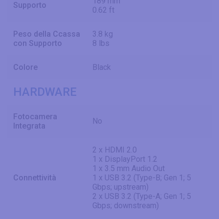
189 mm
Supporto
0.62 ft
Peso della Ccassa
3.8 kg
con Supporto
8 lbs
Colore
Black
HARDWARE
Fotocamera
No
Integrata
2 x HDMI 2.0
1 x DisplayPort 1.2
1 x 3.5 mm Audio Out
Connettività
1 x USB 3.2 (Type-B; Gen 1; 5
Gbps; upstream)
2 x USB 3.2 (Type-A; Gen 1; 5
Gbps; downstream)