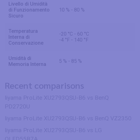
Livello di Umidità
di Funzionamento
10 % - 80 %
Sicuro
Temperatura
-20 °C - 60 °C
Interna di
-4 °F - 140 °F
Conservazione
Umidità di
5 % - 85 %
Memoria Interna
Recent comparisons
Iiyama ProLite XU2793QSU-B6 vs BenQ
PD2720U
Iiyama ProLite XU2793QSU-B6 vs BenQ VZ2350
Iiyama ProLite XU2793QSU-B6 vs LG
OLED55B7A