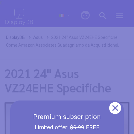
0
DisplayDB
Asus
2021 24" Asus VZ24EHE Specifiche
Come Amazon Associates Guadagniamo da Acquisti Idonei.
2021 24" Asus
VZ24EHE Specifiche
Premium subscription
Limited offer:
$9.99
FREE