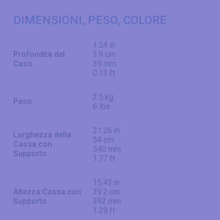
DIMENSIONI, PESO, COLORE
1.54 in
Profondità del
3.9 cm
Caso
39 mm
0.13 ft
2.5 kg
Peso
6 lbs
21.26 in
Larghezza della
54 cm
Cassa con
540 mm
Supporto
1.77 ft
15.43 in
Altezza Cassa con
39.2 cm
Supporto
392 mm
1.29 ft