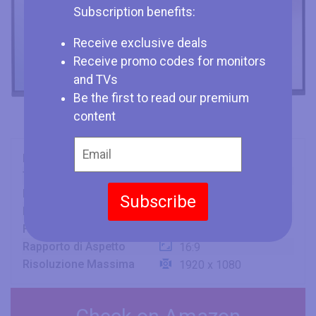
Subscription benefits:
Receive exclusive deals
Receive promo codes for monitors
and TVs
Be the first to read our premium
content
Marca
Asus
Tipo
Monitor
Dimensione Schermo
24" (inches)
Subscribe
Display
IPS
Frequenza dello Schermo
75 Hz
Rapporto di Aspetto
16:9
Risoluzione Massima
1920 x 1080