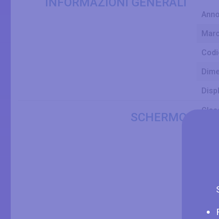
INFORMAZIONI GENERALI
Ann
Mar
Codi
Dime
Disp
Clas
SCHERMO
Dime
Larg