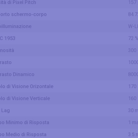
tà di Pixel Pitch
157 
orto schermo-corpo
84.7
oilluminazione
W-L
C 1953
72 
nosità
300
rasto
1000
rasto Dinamico
8000
lo di Visione Orizontale
170 
lo di Visione Verticale
160 
t Lag
30 
o Minimo di Risposta
1 m
o Medio di Risposta
3.5 