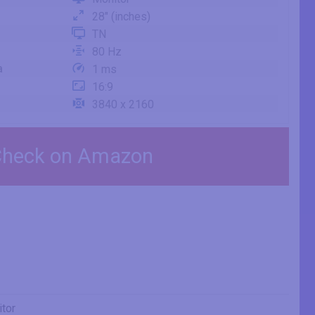
28" (inches)
TN
80 Hz
a
1 ms
16:9
3840 x 2160
heck on Amazon
tor