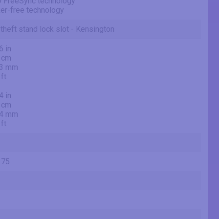
 FreeSync technology
ker-free technology
-theft stand lock slot - Kensington
6 in
 cm
.3 mm
 ft
4 in
 cm
.4 mm
 ft
 75