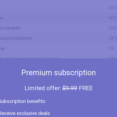
o
201
ca
AOC
ce Modello
U28
nsione Schermo
28" 
lay
TN
se di Dimensioni dello Schermo
28" 
27.9
Premium subscription
70.9
nsione Diagonale
708
2.32
Limited offer:
$9.99
FREE
24.4
62.1
Subscription benefits:
hezza dello Schermo
620
2.04
Receive exclusive deals