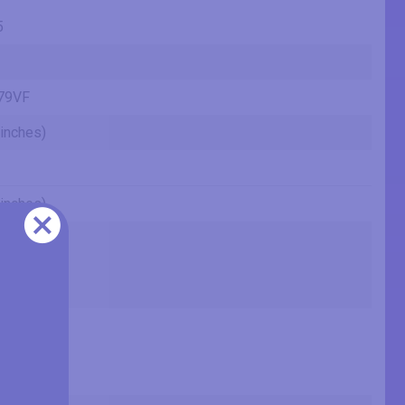
5
79VF
(inches)
(inches)
 in
 cm
.538 mm
 ft
5 in
 cm
.93 mm
 ft