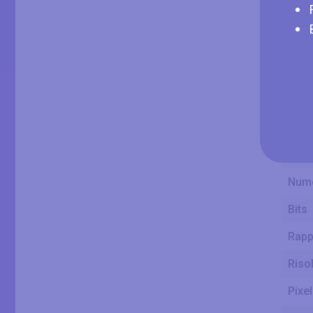
Alte
Prod
Tipp
Prof
FRC
Nume
Bits
Rapp
Riso
Pixe