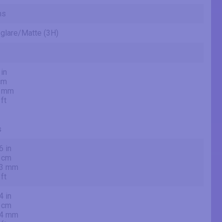
ms
-glare/Matte (3H)
 in
cm
7 mm
 ft
s
6 in
 cm
.3 mm
 ft
4 in
 cm
.4 mm