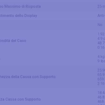
o Massimo di Risposta
25 
stimento dello Display
Anti
No
1.92
4.9 
ondità del Caso
48.
0.16
4 kg
o
9 lb
25.9
65.9
hezza della Cassa con Supporto
659
2.16
18.4
46.8
zza Cassa con Supporto
468