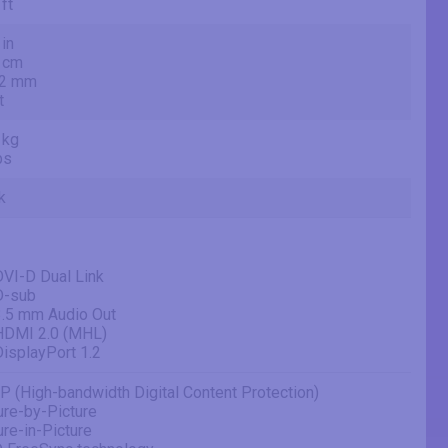
 ft
 in
 cm
.2 mm
t
 kg
bs
k
DVI-D Dual Link
D-sub
3.5 mm Audio Out
HDMI 2.0 (MHL)
DisplayPort 1.2
 (High-bandwidth Digital Content Protection)
ure-by-Picture
ure-in-Picture