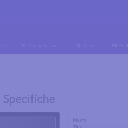
izie
Ricerca Avanzata
Offerte
Cont
Specifiche
Marca
Tipo