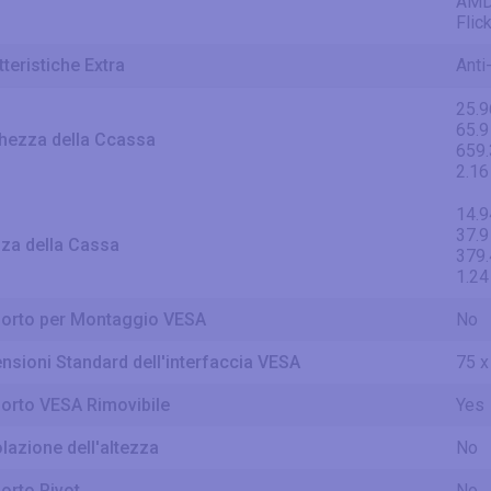
AMD
Flic
teristiche Extra
Anti
25.9
65.9
hezza della Ccassa
659
2.16
14.9
37.9
zza della Cassa
379
1.24
orto per Montaggio VESA
No
nsioni Standard dell'interfaccia VESA
75 x
orto VESA Rimovibile
Yes
lazione dell'altezza
No
orto Pivot
No