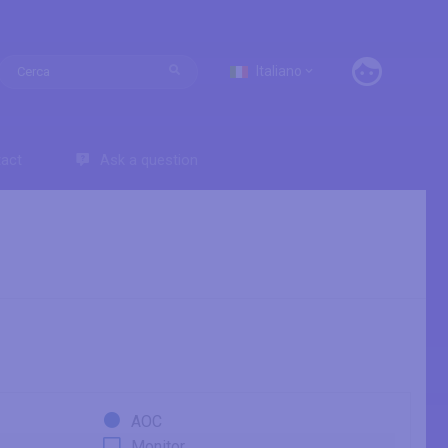
Italiano
act
Ask a question
AOC
Monitor