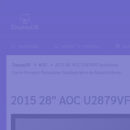
0
Homepage
Marchi TV e Monitor
Not
DisplayDB
AOC
2015 28" AOC U2879VF Specifiche
Come Amazon Associates Guadagniamo da Acquisti Idonei.
2015 28" AOC U2879VF 