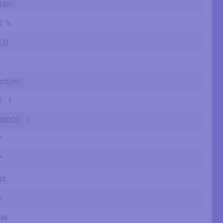
ppi
2 %
ED
%
 cd/m²
 : 1
0000 : 1
°
°
ms
s
ms