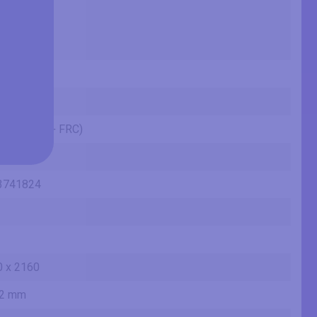
4 in
 cm
.28 mm
 ft
lux
its (8 bits + FRC)
3741824
 x 2160
62 mm