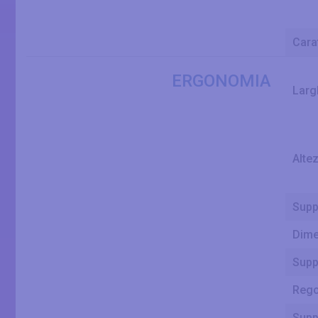
Carat
ERGONOMIA
Larg
Alte
Supp
Dime
Supp
Rego
Supp