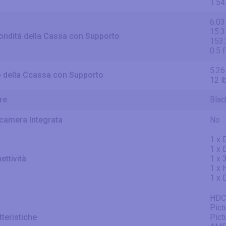
1.54
6.03
15.3
ondità della Cassa con Supporto
153
0.5 f
5.26
 della Ccassa con Supporto
12 l
re
Blac
camera Integrata
No
1 x 
1 x 
ettività
1 x 
1 x 
1 x 
HDCP
Pict
tteristiche
Pict