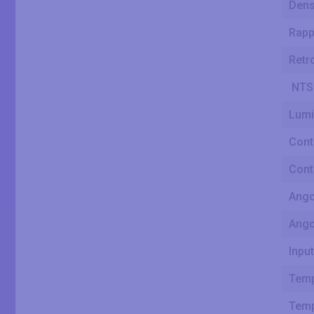
Densi
Rapp
Retr
NTS
Lumi
Cont
Cont
Ango
Ango
Inpu
Temp
Temp