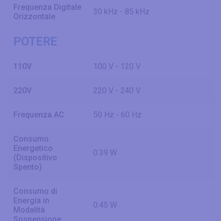
Frequenza Digitale
30 kHz - 85 kHz
Orizzontale
POTERE
110V
100 V - 120 V
220V
220 V - 240 V
Frequenza AC
50 Hz - 60 Hz
Consumo
Energetico
0.39 W
(Dispositivo
Spento)
Consumo di
Energia in
0.45 W
Modalità
Sospensione