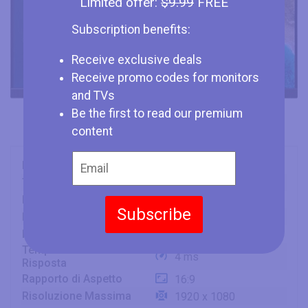
Limited offer:
$9.99
FREE
Subscription benefits:
Receive exclusive deals
Receive promo codes for monitors
and TVs
Be the first to read our premium
content
Marca
Acer
Tipo
Monitor
Dimensione Schermo
22" (inches)
Subscribe
Display
IPS
Frequenza dello Schermo
75 Hz
Tempo Minimo di
4 ms
Risposta
Rapporto di Aspetto
16:9
Risoluzione Massima
1920 x 1080