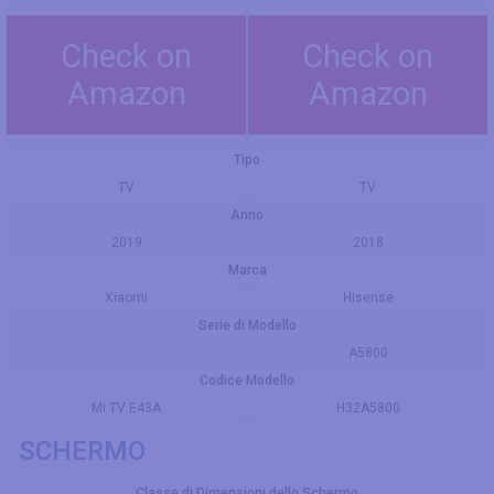
Check on
Check on
Amazon
Amazon
Tipo
TV
TV
Anno
2019
2018
Marca
Xiaomi
Hisense
Serie di Modello
A5800
Codice Modello
Mi TV E43A
H32A5800
SCHERMO
Classe di Dimensioni dello Schermo