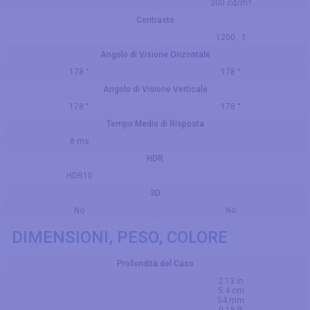
300 cd/m²
Contrasto
1200 : 1
Angolo di Visione Orizontale
178 °
178 °
Angolo di Visione Verticale
178 °
178 °
Tempo Medio di Risposta
8 ms
HDR
HDR10
3D
No
No
DIMENSIONI, PESO, COLORE
Profondità del Caso
2.13 in
5.4 cm
54 mm
0.18 ft