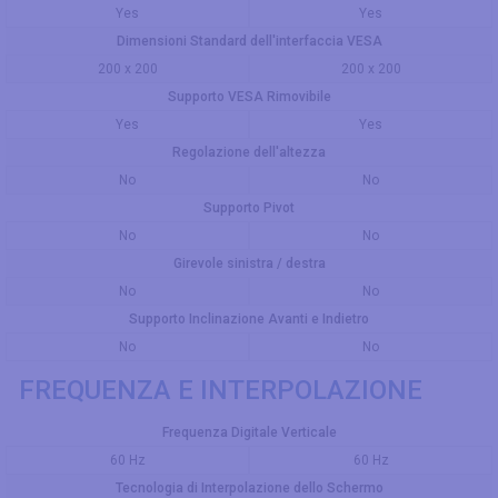
Yes
Yes
Dimensioni Standard dell'interfaccia VESA
200 x 200
200 x 200
Supporto VESA Rimovibile
Yes
Yes
Regolazione dell'altezza
No
No
Supporto Pivot
No
No
Girevole sinistra / destra
No
No
Supporto Inclinazione Avanti e Indietro
No
No
FREQUENZA E INTERPOLAZIONE
Frequenza Digitale Verticale
60 Hz
60 Hz
Tecnologia di Interpolazione dello Schermo