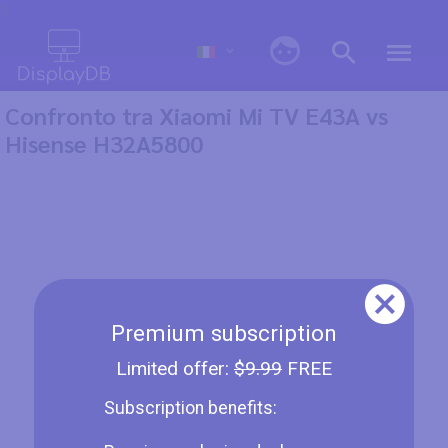
0
Confronto tra Xiaomi Mi TV E43A vs
Hisense H32A5800
Premium subscription
Limited offer:
$9.99
FREE
Subscription benefits: