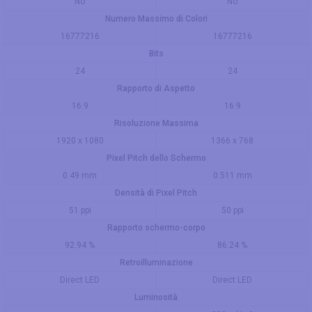
No
No
Numero Massimo di Colori
16777216
16777216
Bits
24
24
Rapporto di Aspetto
16:9
16:9
Risoluzione Massima
1920 x 1080
1366 x 768
Pixel Pitch dello Schermo
0.49 mm
0.511 mm
Densità di Pixel Pitch
51 ppi
50 ppi
Rapporto schermo-corpo
92.94 %
86.24 %
Retroilluminazione
Direct LED
Direct LED
Luminosità