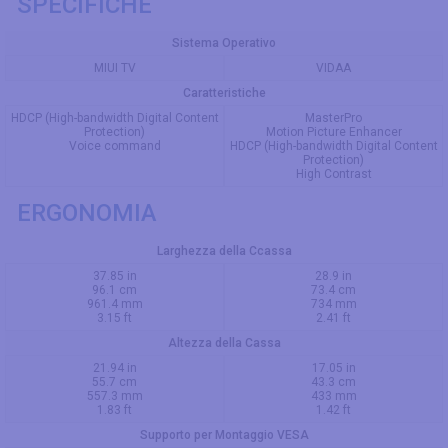
SPECIFICHE
Sistema Operativo
MIUI TV
VIDAA
Caratteristiche
HDCP (High-bandwidth Digital Content
MasterPro
Protection)
Motion Picture Enhancer
Voice command
HDCP (High-bandwidth Digital Content
Protection)
High Contrast
ERGONOMIA
Larghezza della Ccassa
37.85 in
28.9 in
96.1 cm
73.4 cm
961.4 mm
734 mm
3.15 ft
2.41 ft
Altezza della Cassa
21.94 in
17.05 in
55.7 cm
43.3 cm
557.3 mm
433 mm
1.83 ft
1.42 ft
Supporto per Montaggio VESA