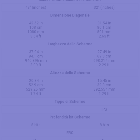
43" (inches)
32" (inches)
Dimensione Diagonale
42.52 in
31.54 in
108 cm
80.1 cm
1080 mm
801 mm
3.54 ft
2.63 ft
Larghezza dello Schermo
37.04 in
27.49 in
94.1 cm
69.8 cm
940.896 mm
698.214 mm
3.09 ft
2.29 ft
Altezza dello Schermo
20.84 in
15.45 in
52.9 cm
39.3 cm
529.25 mm
392.554 mm
1.74 ft
1.29 ft
Tippo di Schermo
IPS
Profondità bit Schermo
8 bits
8 bits
FRC