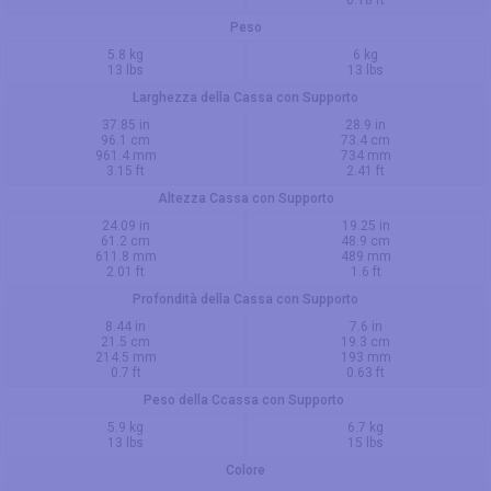
Peso
5.8 kg
6 kg
13 lbs
13 lbs
Larghezza della Cassa con Supporto
37.85 in
28.9 in
96.1 cm
73.4 cm
961.4 mm
734 mm
3.15 ft
2.41 ft
Altezza Cassa con Supporto
24.09 in
19.25 in
61.2 cm
48.9 cm
611.8 mm
489 mm
2.01 ft
1.6 ft
Profondità della Cassa con Supporto
8.44 in
7.6 in
21.5 cm
19.3 cm
214.5 mm
193 mm
0.7 ft
0.63 ft
Peso della Ccassa con Supporto
5.9 kg
6.7 kg
13 lbs
15 lbs
Colore