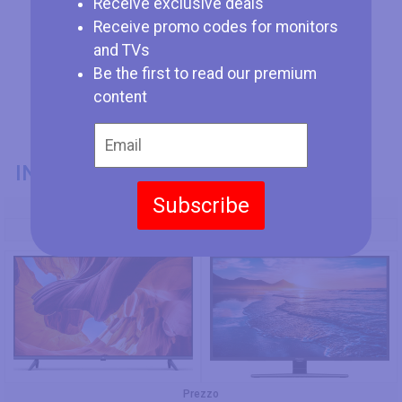
Receive exclusive deals
Receive promo codes for monitors
and TVs
Be the first to read our premium
content
INFORMAZIONI GENERALI
Subscribe
Codice Modello
Xiaomi Mi TV E43A
Hisense H32A5800
Prezzo