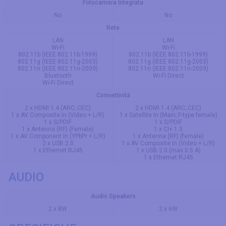
Fotocamera Integrata
No
No
Rete
LAN
LAN
Wi-Fi
Wi-Fi
802.11b (IEEE 802.11b-1999)
802.11b (IEEE 802.11b-1999)
802.11g (IEEE 802.11g-2003)
802.11g (IEEE 802.11g-2003)
802.11n (IEEE 802.11n-2009)
802.11n (IEEE 802.11n-2009)
Bluetooth
Wi-Fi Direct
Wi-Fi Direct
Connettività
2 x HDMI 1.4 (ARC; CEC)
2 x HDMI 1.4 (ARC; CEC)
1 x AV Composite In (Video + L/R)
1 x Satellite In (Main; F-type female)
1 x S/PDIF
1 x S/PDIF
1 x Antenna (RF) (Female)
1 x CI+ 1.3
1 x AV Component In (YPbPr + L/R)
1 x Antenna (RF) (female)
2 x USB 2.0
1 x AV Composite In (Video + L/R)
1 x Ethernet RJ45
1 x USB 2.0 (max 0.5 A)
1 x Ethernet RJ45
AUDIO
Audio Speakers
2 x 8W
2 x 6W