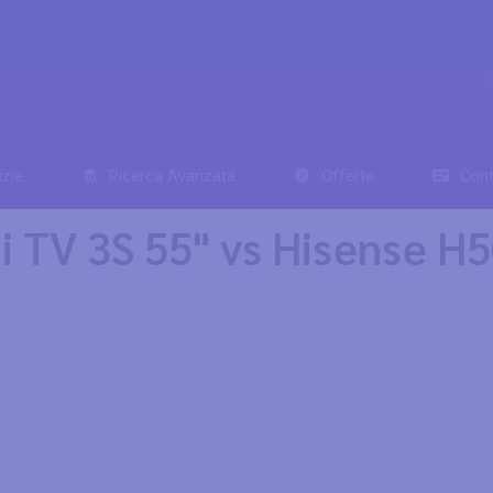
izie
Ricerca Avanzata
Offerte
Cont
Mi TV 3S 55" vs Hisense 