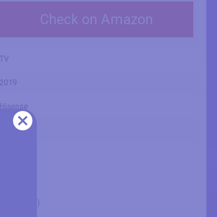
Check on Amazon
TV
2019
Hisense
B7300
H50B7300
50" (inches)