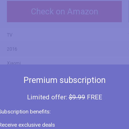
Check on Amazon
TV
2016
Xiaomi
Premium subscription
Mi TV 3S 55"
Limited offer:
$9.99
FREE
Subscription benefits:
55" (inches)
Receive exclusive deals