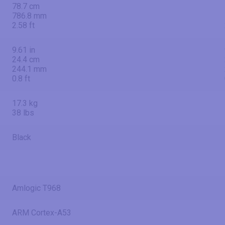
78.7 cm
786.8 mm
2.58 ft
9.61 in
24.4 cm
244.1 mm
0.8 ft
17.3 kg
38 lbs
Black
Amlogic T968
ARM Cortex-A53