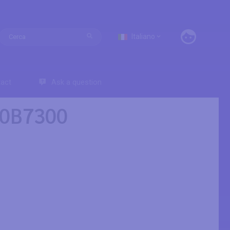
Italiano
act
Ask a question
H50B7300