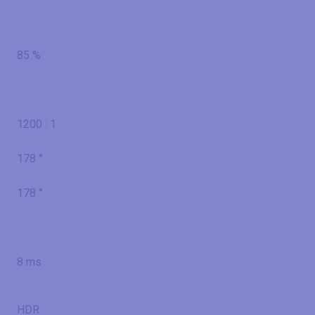
85 %
1200 : 1
178 °
178 °
8 ms
HDR