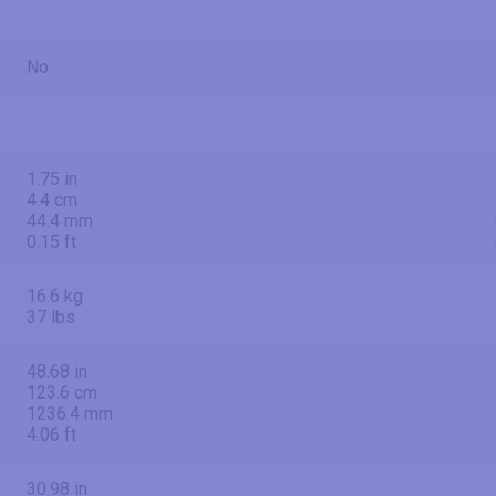
No
1.75 in
4.4 cm
44.4 mm
0.15 ft
16.6 kg
37 lbs
48.68 in
123.6 cm
1236.4 mm
4.06 ft
30.98 in