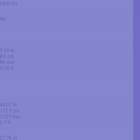
HDR10+
No
3.39 in
8.6 cm
86 mm
0.28 ft
44.37 in
112.7 cm
1127 mm
3.7 ft
27.76 in