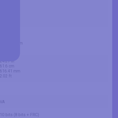
49.49 in
125.7 cm
1257 mm
4.12 ft
43.14 in
109.6 cm
1095.84 mm
3.6 ft
24.27 in
61.6 cm
616.41 mm
2.02 ft
VA
10 bits (8 bits + FRC)