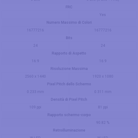
FRC
Yes
Numero Massimo di Colori
16777216
16777216
Bits
24
24
Rapporto di Aspetto
16:9
16:9
Risoluzione Massima
2560 x 1440
1920 x 1080
Pixel Pitch dello Schermo
0.233 mm
0.311 mm
Densità di Pixel Pitch
109 ppi
81 ppi
Rapporto schermo-corpo
90.82 %
Retroilluminazione