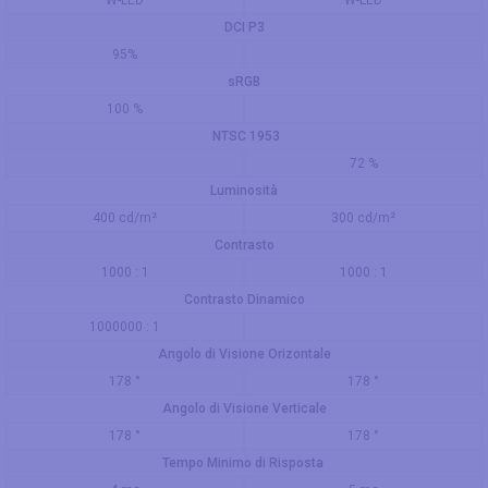
W-LED
W-LED
DCI P3
95%
sRGB
100 %
NTSC 1953
72 %
Luminosità
400 cd/m²
300 cd/m²
Contrasto
1000 : 1
1000 : 1
Contrasto Dinamico
1000000 : 1
Angolo di Visione Orizontale
178 °
178 °
Angolo di Visione Verticale
178 °
178 °
Tempo Minimo di Risposta