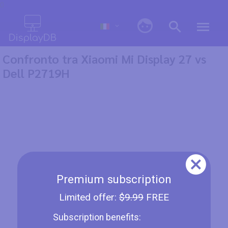
0
Confronto tra Xiaomi Mi Display 27 vs
Dell P2719H
Premium subscription
Limited offer:
$9.99
FREE
Subscription benefits: