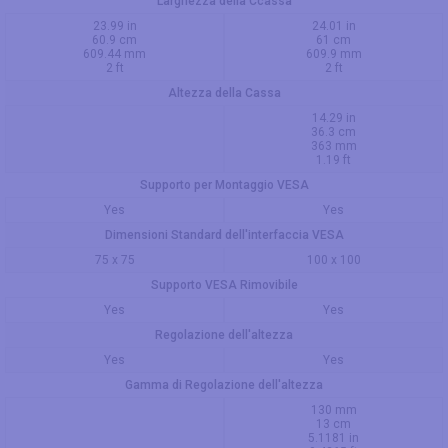
Larghezza della Ccassa
23.99 in
24.01 in
60.9 cm
61 cm
609.44 mm
609.9 mm
2 ft
2 ft
Altezza della Cassa
14.29 in
36.3 cm
363 mm
1.19 ft
Supporto per Montaggio VESA
Yes
Yes
Dimensioni Standard dell'interfaccia VESA
75 x 75
100 x 100
Supporto VESA Rimovibile
Yes
Yes
Regolazione dell'altezza
Yes
Yes
Gamma di Regolazione dell'altezza
130 mm
13 cm
5.1181 in