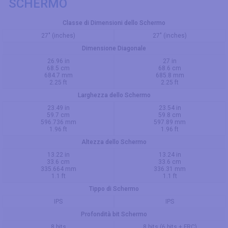
SCHERMO
Classe di Dimensioni dello Schermo
27" (inches)
27" (inches)
Dimensione Diagonale
26.96 in
27 in
68.5 cm
68.6 cm
684.7 mm
685.8 mm
2.25 ft
2.25 ft
Larghezza dello Schermo
23.49 in
23.54 in
59.7 cm
59.8 cm
596.736 mm
597.89 mm
1.96 ft
1.96 ft
Altezza dello Schermo
13.22 in
13.24 in
33.6 cm
33.6 cm
335.664 mm
336.31 mm
1.1 ft
1.1 ft
Tippo di Schermo
IPS
IPS
Profondità bit Schermo
8 bits
8 bits (6 bits + FRC)