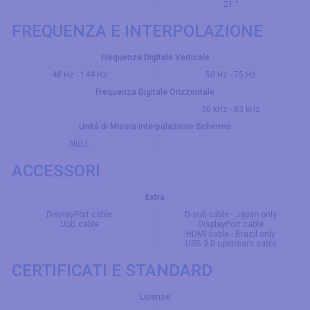
21 °
FREQUENZA E INTERPOLAZIONE
Frequenza Digitale Verticale
48 Hz - 144 Hz
50 Hz - 75 Hz
Frequenza Digitale Orizzontale
30 kHz - 83 kHz
Unità di Misura Interpolazione Schermo
NULL
ACCESSORI
Extra
DisplayPort cable
D-sub cable - Japan only
USB cable
DisplayPort cable
HDMI cable - Brazil only
USB 3.0 upstream cable
CERTIFICATI E STANDARD
Licenze