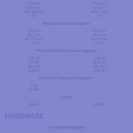
23.99 in
24.01 in
60.9 cm
61 cm
609.44 mm
609.9 mm
2 ft
2 ft
Altezza Cassa con Supporto
18.16 in
15.52 in
46.1 cm
39.4 cm
461.25 mm
394.3 mm
1.51 ft
1.29 ft
Profondità della Cassa con Supporto
7.87 in
7.28 in
20 cm
18.5 cm
200 mm
185 mm
0.66 ft
0.61 ft
Peso della Ccassa con Supporto
9 kg
20 lbs
Colore
Black
Black
HARDWARE
Fotocamera Integrata