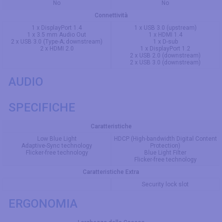
No
No
Connettività
1 x DisplayPort 1.4
1 x USB 3.0 (upstream)
1 x 3.5 mm Audio Out
1 x HDMI 1.4
2 x USB 3.0 (Type-A; downstream)
1 x D-sub
2 x HDMI 2.0
1 x DisplayPort 1.2
2 x USB 2.0 (downstream)
2 x USB 3.0 (downstream)
AUDIO
SPECIFICHE
Caratteristiche
Low Blue Light
HDCP (High-bandwidth Digital Content
Adaptive-Sync technology
Protection)
Flicker-free technology
Blue Light Filter
Flicker-free technology
Caratteristiche Extra
Security lock slot
ERGONOMIA