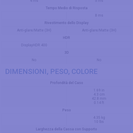
4 ms
5 ms
Tempo Medio di Risposta
8 ms
Rivestimento dello Display
Anti-glare/Matte (3H)
Anti-glare/Matte (3H)
HDR
DisplayHDR 400
3D
No
No
DIMENSIONI, PESO, COLORE
Profondità del Caso
1.69 in
4.3 cm
42.8 mm
0.14 ft
Peso
4.35 kg
10 lbs
Larghezza della Cassa con Supporto