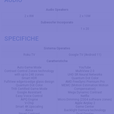
Audio Speakers
2 x 8W
2 x 10W
Subwoofer Incorporato
1 x 20
SPECIFICHE
Sistema Operativo
Roku TV
Google TV (Android 11)
Caratteristiche
Auto Game Mode
YouTube
Contrast Control Zones technology
MultiView 2.0
with up to 240 zones
UHD SR Neural Networks
Smart HDR
Quantum Dot Color
FullView edge-to-edge glass design
AMD FreeSync Premium Pro
Quantum Dot Color
MEMC (Motion Estimation Motion
THX Certified Game Mode
Compensation)
Google Assistant
Mega Dynamic Contrast
Easy Voice Control
Netflix
AiPQ Engine
Micro Dimming (2304 software zones)
V-Chip
Apple Airplay 2
Smart 4K Upscaling
Game Center
Alexa
Backlight Demura technology
Smart Contrast
Dual Display