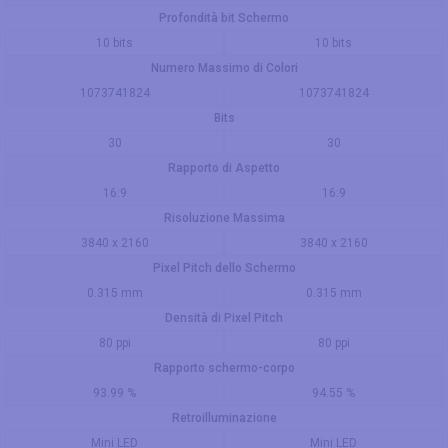
Profondità bit Schermo
10 bits
10 bits
Numero Massimo di Colori
1073741824
1073741824
Bits
30
30
Rapporto di Aspetto
16:9
16:9
Risoluzione Massima
3840 x 2160
3840 x 2160
Pixel Pitch dello Schermo
0.315 mm
0.315 mm
Densità di Pixel Pitch
80 ppi
80 ppi
Rapporto schermo-corpo
93.99 %
94.55 %
Retroilluminazione
Mini LED
Mini LED