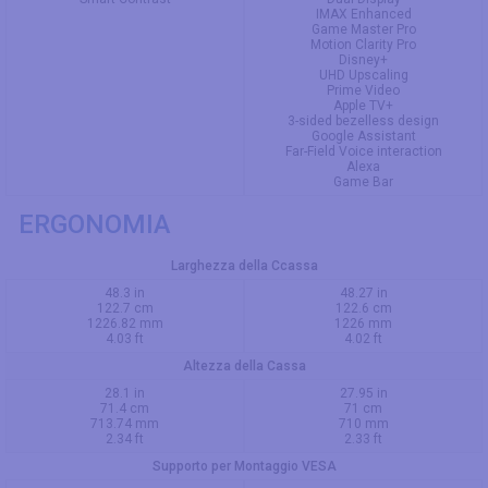
IMAX Enhanced
Game Master Pro
Motion Clarity Pro
Disney+
UHD Upscaling
Prime Video
Apple TV+
3-sided bezelless design
Google Assistant
Far-Field Voice interaction
Alexa
Game Bar
ERGONOMIA
Larghezza della Ccassa
48.3 in
48.27 in
122.7 cm
122.6 cm
1226.82 mm
1226 mm
4.03 ft
4.02 ft
Altezza della Cassa
28.1 in
27.95 in
71.4 cm
71 cm
713.74 mm
710 mm
2.34 ft
2.33 ft
Supporto per Montaggio VESA