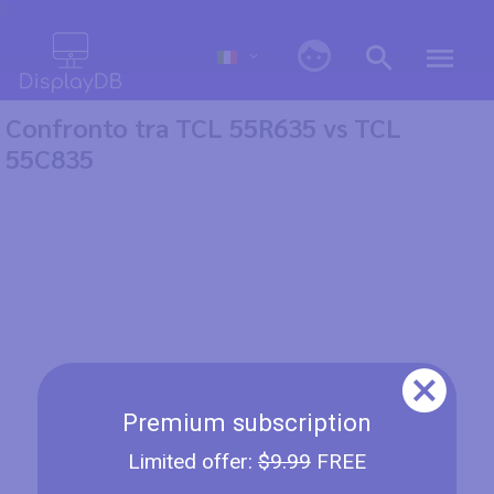
0
Confronto tra TCL 55R635 vs TCL
55C835
Premium subscription
Limited offer:
$9.99
FREE