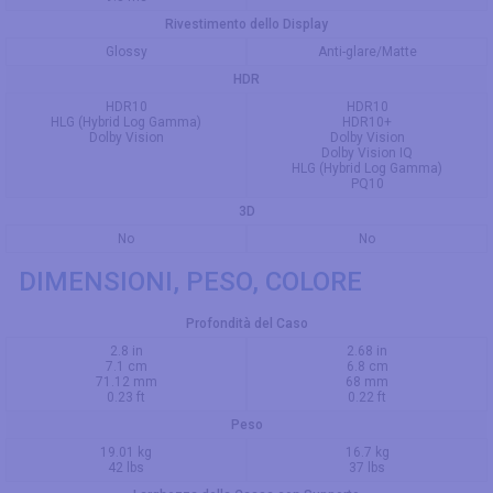
Rivestimento dello Display
Glossy
Anti-glare/Matte
HDR
HDR10
HDR10
HLG (Hybrid Log Gamma)
HDR10+
Dolby Vision
Dolby Vision
Dolby Vision IQ
HLG (Hybrid Log Gamma)
PQ10
3D
No
No
DIMENSIONI, PESO, COLORE
Profondità del Caso
2.8 in
2.68 in
7.1 cm
6.8 cm
71.12 mm
68 mm
0.23 ft
0.22 ft
Peso
19.01 kg
16.7 kg
42 lbs
37 lbs