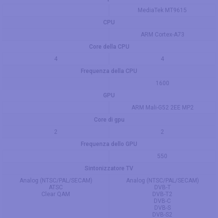
MediaTek MT9615
CPU
ARM Cortex-A73
Core della CPU
4
4
Frequenza della CPU
1600
GPU
ARM Mali-G52 2EE MP2
Core di gpu
2
2
Frequenza dello GPU
550
Sintonizzatore TV
Analog (NTSC/PAL/SECAM)
Analog (NTSC/PAL/SECAM)
ATSC
DVB-T
Clear QAM
DVB-T2
DVB-C
DVB-S
DVB-S2