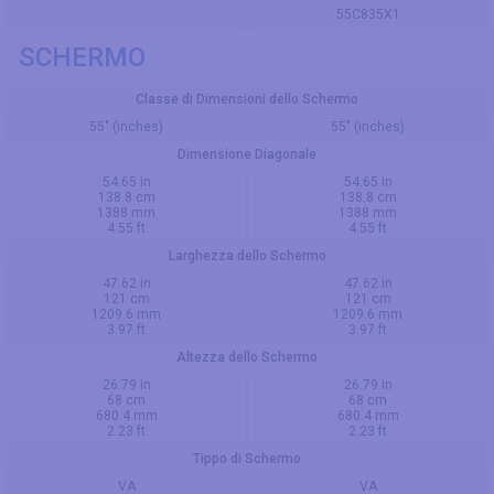
55C835X1
SCHERMO
Classe di Dimensioni dello Schermo
55" (inches)
55" (inches)
Dimensione Diagonale
54.65 in
54.65 in
138.8 cm
138.8 cm
1388 mm
1388 mm
4.55 ft
4.55 ft
Larghezza dello Schermo
47.62 in
47.62 in
121 cm
121 cm
1209.6 mm
1209.6 mm
3.97 ft
3.97 ft
Altezza dello Schermo
26.79 in
26.79 in
68 cm
68 cm
680.4 mm
680.4 mm
2.23 ft
2.23 ft
Tippo di Schermo
VA
VA