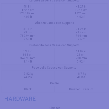
Larghezza della Cassa con Supporto
48.3 in
48.27 in
122.7 cm
122.6 cm
1226.82 mm
1226 mm
4.03 ft
4.02 ft
Altezza Cassa con Supporto
31.1 in
31.26 in
79 cm
79.4 cm
789.94 mm
794 mm
2.59 ft
2.6 ft
Profondità della Cassa con Supporto
13.7 in
11.02 in
34.8 cm
28 cm
347.98 mm
280 mm
1.14 ft
0.92 ft
Peso della Ccassa con Supporto
19.82 kg
18.7 kg
44 lbs
41 lbs
Colore
Black
Brushed Titanium
HARDWARE
Chipset