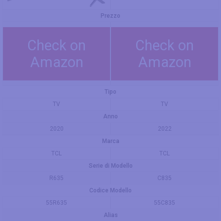
Prezzo
Check on
Check on
Amazon
Amazon
Tipo
TV
TV
Anno
2020
2022
Marca
TCL
TCL
Serie di Modello
R635
C835
Codice Modello
55R635
55C835
Alias