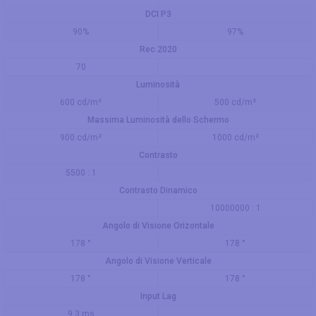
DCI P3
90%
97%
Rec.2020
70
Luminosità
600 cd/m²
500 cd/m²
Massima Luminosità dello Schermo
900 cd/m²
1000 cd/m²
Contrasto
5500 : 1
Contrasto Dinamico
10000000 : 1
Angolo di Visione Orizontale
178 °
178 °
Angolo di Visione Verticale
178 °
178 °
Input Lag
9.3 ms