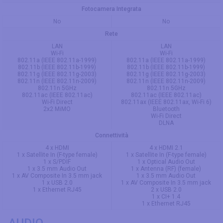
Fotocamera Integrata
No
No
Rete
LAN
LAN
Wi-Fi
Wi-Fi
802.11a (IEEE 802.11a-1999)
802.11a (IEEE 802.11a-1999)
802.11b (IEEE 802.11b-1999)
802.11b (IEEE 802.11b-1999)
802.11g (IEEE 802.11g-2003)
802.11g (IEEE 802.11g-2003)
802.11n (IEEE 802.11n-2009)
802.11n (IEEE 802.11n-2009)
802.11n 5GHz
802.11n 5GHz
802.11ac (IEEE 802.11ac)
802.11ac (IEEE 802.11ac)
Wi-Fi Direct
802.11ax (IEEE 802.11ax, Wi-Fi 6)
2x2 MiMO
Bluetooth
Wi-Fi Direct
DLNA
Connettività
4 x HDMI
4 x HDMI 2.1
1 x Satellite In (F-type female)
1 x Satellite In (F-type female)
1 x S/PDIF
1 x Optical Audio Out
1 x 3.5 mm Audio Out
1 x Antenna (RF) (female)
1 x AV Composite In 3.5 mm jack
1 x 3.5 mm Audio Out
1 x USB 2.0
1 x AV Composite In 3.5 mm jack
1 x Ethernet RJ45
2 x USB 2.0
1 x CI+ 1.4
1 x Ethernet RJ45
AUDIO