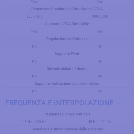
Yes
Yes
Dimensioni Standard dell'interfaccia VESA
300 x 300
300 x 300
Supporto VESA Rimovibile
Yes
Yes
Regolazione dell'altezza
No
No
Supporto Pivot
No
No
Girevole sinistra / destra
No
No
Supporto Inclinazione Avanti e Indietro
No
No
FREQUENZA E INTERPOLAZIONE
Frequenza Digitale Verticale
48 Hz - 120 Hz
48 Hz - 144 Hz
Tecnologia di Interpolazione dello Schermo