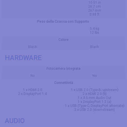
10.51 in
26.7 cm
267 mm
0.88 ft
Peso della Ccassa con Supporto
5.4 kg
12 lbs
Colore
Black
Black
HARDWARE
Fotocamera Integrata
No
No
Connettività
1 x HDMI 2.0
1 x USB 2.0 (Type-B; upstream)
2 x DisplayPort 1.4
2 x HDMI 2.0 (b)
1 x 3.5 mm Audio Out
1 x DisplayPort 1.2 (a)
1 x USB (Type-C; DisplayPort alternate)
2 x USB 2.0 (downstream)
AUDIO