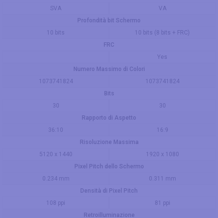
SVA
VA
Profondità bit Schermo
10 bits
10 bits (8 bits + FRC)
FRC
Yes
Numero Massimo di Colori
1073741824
1073741824
Bits
30
30
Rapporto di Aspetto
36:10
16:9
Risoluzione Massima
5120 x 1440
1920 x 1080
Pixel Pitch dello Schermo
0.234 mm
0.311 mm
Densità di Pixel Pitch
108 ppi
81 ppi
Retroilluminazione