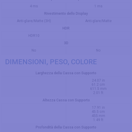
4 ms
1 ms
Rivestimento dello Display
Anti-glare/Matte (3H)
Anti-glare/Matte
HDR
HDR10
3D
No
No
DIMENSIONI, PESO, COLORE
Larghezza della Cassa con Supporto
24.07 in
61.2 cm
611.5 mm
2.01 ft
Altezza Cassa con Supporto
17.91 in
45.5 cm
455 mm
1.49 ft
Profondità della Cassa con Supporto