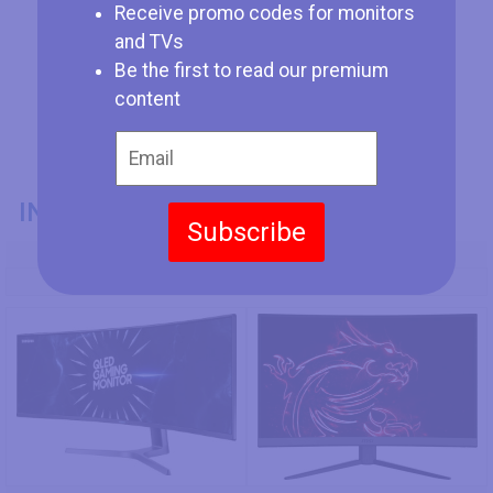
Receive promo codes for monitors
and TVs
Be the first to read our premium
content
INFORMAZIONI GENERALI
Subscribe
Codice Modello
Samsung CRG9 49
MSI Optix MAG272C