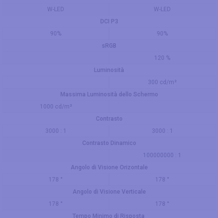
W-LED
W-LED
DCI P3
90%
90%
sRGB
120 %
Luminosità
300 cd/m²
Massima Luminosità dello Schermo
1000 cd/m²
Contrasto
3000 : 1
3000 : 1
Contrasto Dinamico
100000000 : 1
Angolo di Visione Orizontale
178 °
178 °
Angolo di Visione Verticale
178 °
178 °
Tempo Minimo di Risposta