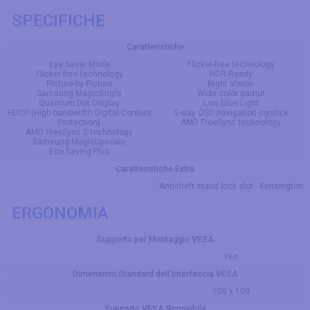
SPECIFICHE
Caratteristiche
Eye Saver Mode
Flicker-free technology
Flicker-free technology
HDR Ready
Picture-by-Picture
Night Vision
Samsung MagicBright
Wide color gamut
Quantum Dot Display
Low Blue Light
HDCP (High-bandwidth Digital Content
5-way OSD navigation joystick
Protection)
AMD FreeSync technology
AMD FreeSync 2 technology
Samsung MagicUpscale
Eco Saving Plus
Caratteristiche Extra
Anti-theft stand lock slot - Kensington
ERGONOMIA
Supporto per Montaggio VESA
Yes
Dimensioni Standard dell'interfaccia VESA
100 x 100
Supporto VESA Rimovibile