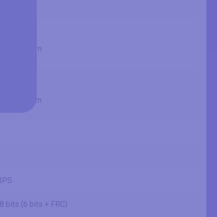
2.25 ft
23.54 in
59.8 cm
597.888 mm
1.96 ft
13.24 in
33.6 cm
336.312 mm
1.1 ft
IPS
8 bits (6 bits + FRC)