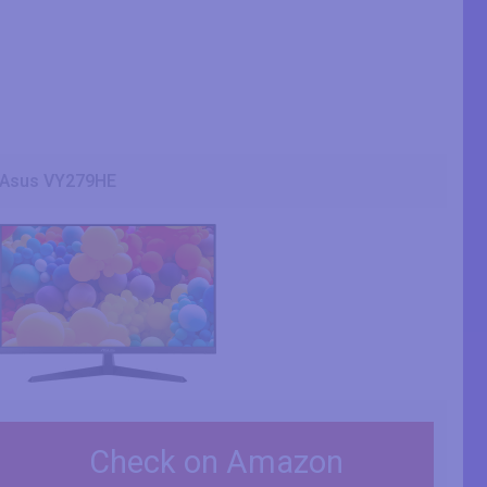
Asus VY279HE
Check on Amazon