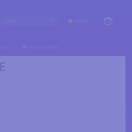
Italiano
act
Ask a question
HE