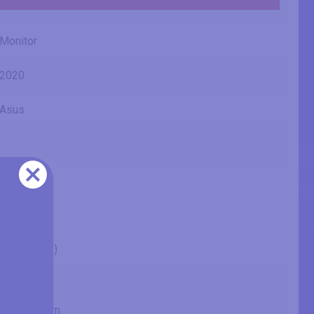
Monitor
2020
Asus
VY279HE
27" (inches)
27.01 in
68.6 cm
685.985 mm