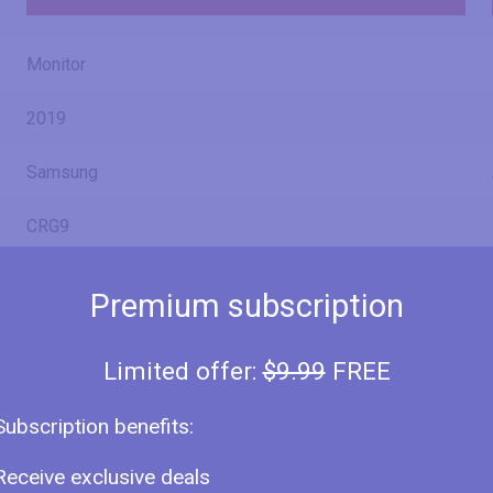
Monitor
2019
Samsung
CRG9
CRG9 49
Premium subscription
Limited offer:
$9.99
FREE
49" (inches)
Subscription benefits:
49 in
124.5 cm
Receive exclusive deals
1244.6 mm