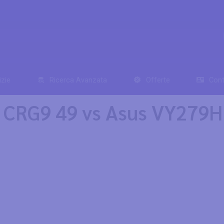
izie
Ricerca Avanzata
Offerte
Cont
 CRG9 49 vs Asus VY279