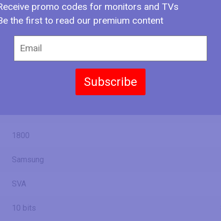
Receive promo codes for monitors and TVs
4.08 ft
Be the first to read our premium content
47.17 in
119.8 cm
1198.08 mm
3.93 ft
Subscribe
13.27 in
33.7 cm
336.96 mm
1.11 ft
1800
Samsung
SVA
10 bits