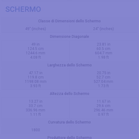
SCHERMO
Classe di Dimensioni dello Schermo
49" (inches)
24" (inches)
Dimensione Diagonale
49 in
23.81 in
124.5 cm
60.5 cm
1244.6 mm
604.7 mm
4.08 ft
1.98 ft
Larghezza dello Schermo
47.17 in
20.75 in
119.8 cm
52.7 cm
1198.08 mm
527.04 mm
3.93 ft
1.73 ft
Altezza dello Schermo
13.27 in
11.67 in
33.7 cm
29.6 cm
336.96 mm
296.46 mm
1.11 ft
0.97 ft
Curvatura dello Schermo
1800
Produttore dello Schermo