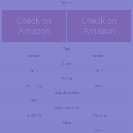
Prezzo
Check on
Check on
Amazon
Amazon
Tipo
Monitor
Monitor
Anno
2019
2019
Marca
Samsung
Asus
Serie di Modello
CRG9
Codice Modello
CRG9 49
VA24EHE
Alias
VA24E