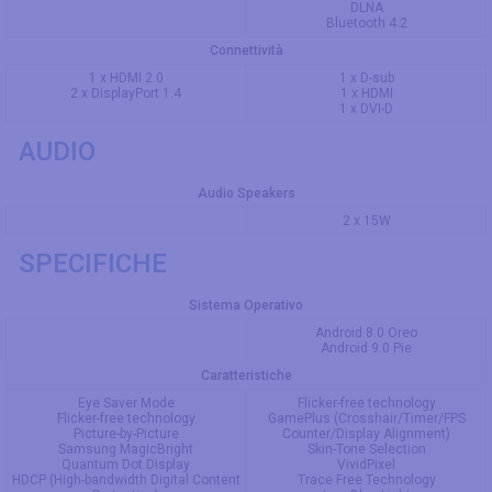
DLNA
Bluetooth 4.2
Connettività
1 x HDMI 2.0
1 x D-sub
2 x DisplayPort 1.4
1 x HDMI
1 x DVI-D
AUDIO
Audio Speakers
2 x 15W
SPECIFICHE
Sistema Operativo
Android 8.0 Oreo
Android 9.0 Pie
Caratteristiche
Eye Saver Mode
Flicker-free technology
Flicker-free technology
GamePlus (Crosshair/Timer/FPS
Picture-by-Picture
Counter/Display Alignment)
Samsung MagicBright
Skin-Tone Selection
Quantum Dot Display
VividPixel
HDCP (High-bandwidth Digital Content
Trace Free Technology