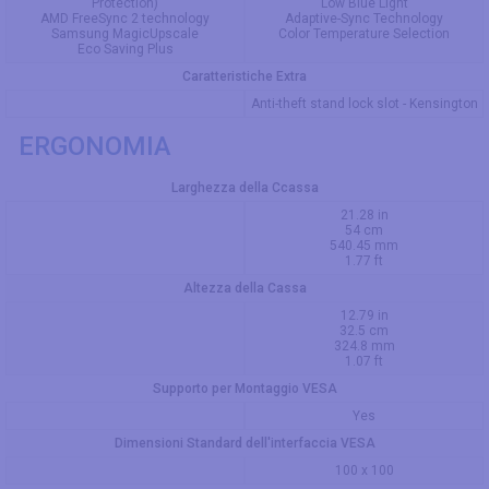
Protection)
Low Blue Light
AMD FreeSync 2 technology
Adaptive-Sync Technology
Samsung MagicUpscale
Color Temperature Selection
Eco Saving Plus
Caratteristiche Extra
Anti-theft stand lock slot - Kensington
ERGONOMIA
Larghezza della Ccassa
21.28 in
54 cm
540.45 mm
1.77 ft
Altezza della Cassa
12.79 in
32.5 cm
324.8 mm
1.07 ft
Supporto per Montaggio VESA
Yes
Dimensioni Standard dell'interfaccia VESA
100 x 100