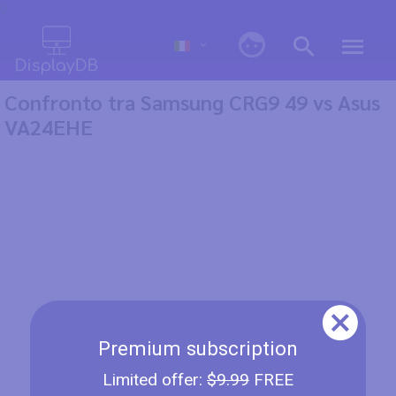
0
Confronto tra Samsung CRG9 49 vs Asus
VA24EHE
Premium subscription
Limited offer:
$9.99
FREE