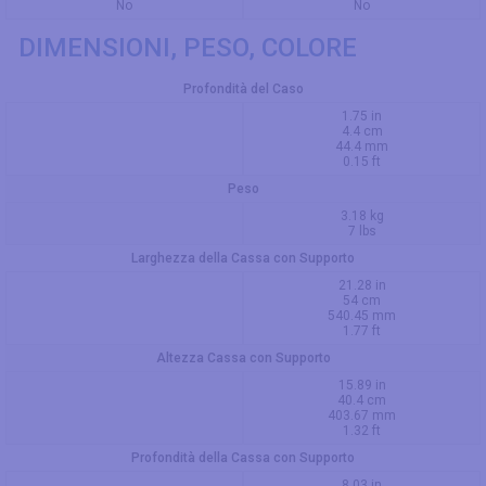
No
No
DIMENSIONI, PESO, COLORE
Profondità del Caso
1.75 in
4.4 cm
44.4 mm
0.15 ft
Peso
3.18 kg
7 lbs
Larghezza della Cassa con Supporto
21.28 in
54 cm
540.45 mm
1.77 ft
Altezza Cassa con Supporto
15.89 in
40.4 cm
403.67 mm
1.32 ft
Profondità della Cassa con Supporto
8.03 in