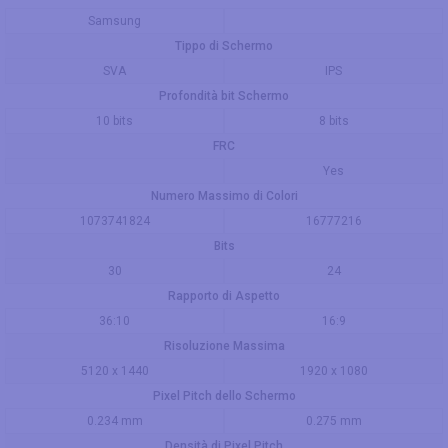
Samsung
Tippo di Schermo
SVA
IPS
Profondità bit Schermo
10 bits
8 bits
FRC
Yes
Numero Massimo di Colori
1073741824
16777216
Bits
30
24
Rapporto di Aspetto
36:10
16:9
Risoluzione Massima
5120 x 1440
1920 x 1080
Pixel Pitch dello Schermo
0.234 mm
0.275 mm
Densità di Pixel Pitch