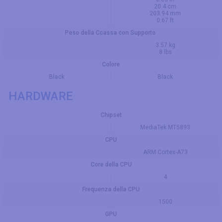
20.4 cm
203.94 mm
0.67 ft
Peso della Ccassa con Supporto
3.57 kg
8 lbs
Colore
Black
Black
HARDWARE
Chipset
MediaTek MT5893
CPU
ARM Cortex-A73
Core della CPU
4
Frequenza della CPU
1500
GPU