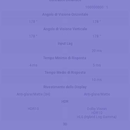
Contrasto Dinamico
100000000 : 1
Angolo di Visione Orizontale
178 °
178 °
Angolo di Visione Verticale
178 °
178 °
Input Lag
20 ms
Tempo Minimo di Risposta
4 ms
5 ms
Tempo Medio di Risposta
10 ms
Rivestimento dello Display
Anti-glare/Matte (3H)
Anti-glare/Matte
HDR
HDR10
Dolby Vision
HDR10
HLG (Hybrid Log Gamma)
3D