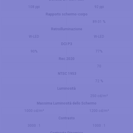
108 ppi
92 ppi
Rapporto schermo-corpo
89.01 %
Retroilluminazione
W-LED
W-LED
DCI P3
90%
77%
Rec.2020
70
NTSC 1953
72 %
Luminosità
250 cd/m²
Massima Luminosità dello Schermo
1000 cd/m²
1200 cd/m²
Contrasto
3000 : 1
1000 : 1