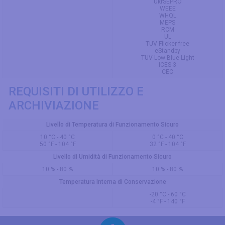
UkrSEPRO
WEEE
WHQL
MEPS
RCM
UL
TUV Flicker-free
eStandby
TUV Low Blue Light
ICES-3
CEC
REQUISITI DI UTILIZZO E
ARCHIVIAZIONE
Livello di Temperatura di Funzionamento Sicuro
10 °C - 40 °C
0 °C - 40 °C
50 °F - 104 °F
32 °F - 104 °F
Livello di Umidità di Funzionamento Sicuro
10 % - 80 %
10 % - 80 %
Temperatura Interna di Conservazione
-20 °C - 60 °C
-4 °F - 140 °F