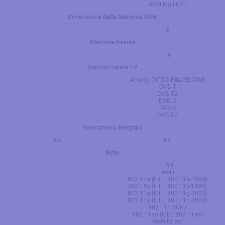
ARM Mali-G71
Dimensione della Memoria RAM
3
Memoria Interna
16
Sintonizzatore TV
Analog (NTSC/PAL/SECAM)
DVB-T
DVB-T2
DVB-C
DVB-S
DVB-S2
Fotocamera Integrata
No
No
Rete
LAN
Wi-Fi
802.11a (IEEE 802.11a-1999)
802.11b (IEEE 802.11b-1999)
802.11g (IEEE 802.11g-2003)
802.11n (IEEE 802.11n-2009)
802.11n 5GHz
802.11ac (IEEE 802.11ac)
Wi-Fi Direct