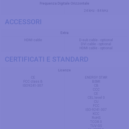
Frequenza Digitale Orizzontale
24 kHz - 84 kHz
ACCESSORI
Extra
HDMI cable
D-sub cable - optional
DVI cable - optional
HDMI cable - optional
CERTIFICATI E STANDARD
Licenze
CE
ENERGY STAR
FCC class B
BSMI
ISO9241-307
CB
CCC
CE
CEL level 0
CU
FCC
ISO-9241-307
KCC
RoHS
TCO8.0
TUV-GS