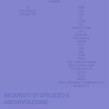
Licenze
CE
BSMI
FCC class B
CB
ISO9241-307
CCC
CE
cTick
CU
ENERGY STAR
ErP
eStandby
FCC Class B
J-MOSS
KCC
PCB
PSE
RCM
RoHS
TCO Certified Displays
TÜV Low Blue Light
TÜV Flicker-free
UL/cUL
VCCI
WEEE
WHQL (Windows 10; Windows 8.1;
Windows 7)
REQUISITI DI UTILIZZO E
ARCHIVIAZIONE