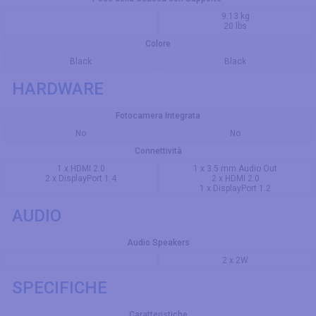
9.13 kg
20 lbs
Colore
Black
Black
HARDWARE
Fotocamera Integrata
No
No
Connettività
1 x HDMI 2.0
1 x 3.5 mm Audio Out
2 x DisplayPort 1.4
2 x HDMI 2.0
1 x DisplayPort 1.2
AUDIO
Audio Speakers
2 x 2W
SPECIFICHE
Caratteristiche