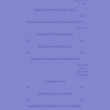
425.68 mm
1.4 ft
Supporto per Montaggio VESA
Yes
Dimensioni Standard dell'interfaccia VESA
100 x 100
Supporto VESA Rimovibile
Yes
Yes
Regolazione dell'altezza
No
Yes
Gamma di Regolazione dell'altezza
140 mm
14 cm
5.5118 in
0.4593 ft
Supporto Pivot
No
No
Girevole sinistra / destra
No
No
Supporto Inclinazione Avanti e Indietro