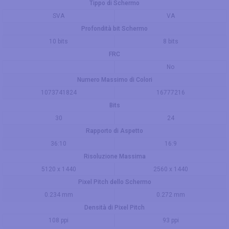
Tippo di Schermo
SVA
VA
Profondità bit Schermo
10 bits
8 bits
FRC
No
Numero Massimo di Colori
1073741824
16777216
Bits
30
24
Rapporto di Aspetto
36:10
16:9
Risoluzione Massima
5120 x 1440
2560 x 1440
Pixel Pitch dello Schermo
0.234 mm
0.272 mm
Densità di Pixel Pitch
108 ppi
93 ppi