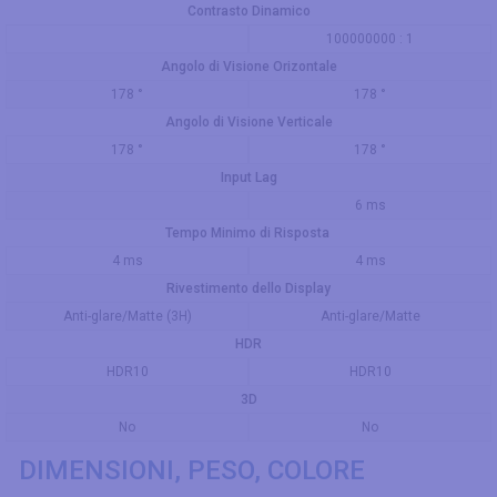
Contrasto Dinamico
100000000 : 1
Angolo di Visione Orizontale
178 °
178 °
Angolo di Visione Verticale
178 °
178 °
Input Lag
6 ms
Tempo Minimo di Risposta
4 ms
4 ms
Rivestimento dello Display
Anti-glare/Matte (3H)
Anti-glare/Matte
HDR
HDR10
HDR10
3D
No
No
DIMENSIONI, PESO, COLORE