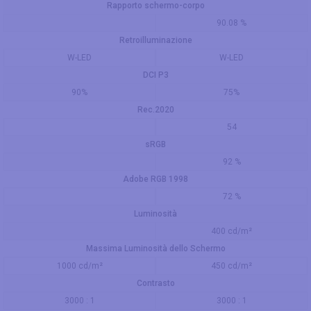
Rapporto schermo-corpo
90.08 %
Retroilluminazione
W-LED
W-LED
DCI P3
90%
75%
Rec.2020
54
sRGB
92 %
Adobe RGB 1998
72 %
Luminosità
400 cd/m²
Massima Luminosità dello Schermo
1000 cd/m²
450 cd/m²
Contrasto
3000 : 1
3000 : 1