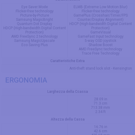
Eye Saver Mode
ELMB (Extreme Low Motion Blur)
Flicker-free technology
Flicker-free technology
Picture-by-Picture
GamePlus (Crosshair/Timer/FPS
Samsung MagicBright
Counter/Display Alignment)
Quantum Dot Display
HDCP (High-bandwidth Digital Content
HDCP (High-bandwidth Digital Content
Protection)
Protection)
GameVisual
AMD FreeSync 2 technology
GameFast Input technology
Samsung MagicUpscale
5-way OSD joystick
Eco Saving Plus
Shadow Boost
AMD FreeSync technology
Trace Free Technology
Caratteristiche Extra
Anti-theft stand lock slot - Kensington
ERGONOMIA
Larghezza della Ccassa
28.09 in
71.3 cm
713.38 mm
2.34 ft
Altezza della Cassa
16.76 in
42.6 cm