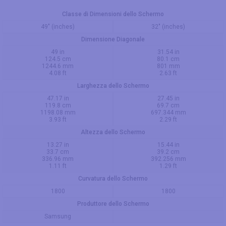
Classe di Dimensioni dello Schermo
49" (inches)
32" (inches)
Dimensione Diagonale
49 in
31.54 in
124.5 cm
80.1 cm
1244.6 mm
801 mm
4.08 ft
2.63 ft
Larghezza dello Schermo
47.17 in
27.45 in
119.8 cm
69.7 cm
1198.08 mm
697.344 mm
3.93 ft
2.29 ft
Altezza dello Schermo
13.27 in
15.44 in
33.7 cm
39.2 cm
336.96 mm
392.256 mm
1.11 ft
1.29 ft
Curvatura dello Schermo
1800
1800
Produttore dello Schermo
Samsung