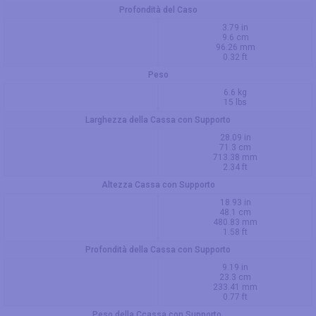
Profondità del Caso
3.79 in
9.6 cm
96.26 mm
0.32 ft
Peso
6.6 kg
15 lbs
Larghezza della Cassa con Supporto
28.09 in
71.3 cm
713.38 mm
2.34 ft
Altezza Cassa con Supporto
18.93 in
48.1 cm
480.83 mm
1.58 ft
Profondità della Cassa con Supporto
9.19 in
23.3 cm
233.41 mm
0.77 ft
Peso della Ccassa con Supporto