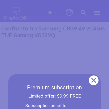
0
Confronto tra Samsung CRG9 49 vs Asus
TUF Gaming VG32VQ
Premium subscription
Limited offer:
$9.99
FREE
Subscription benefits: