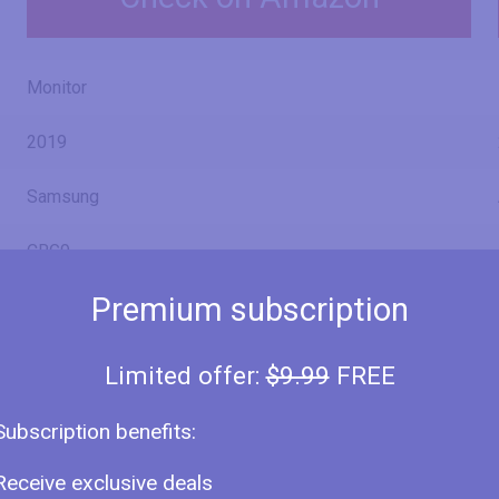
Monitor
2019
Samsung
CRG9
Premium subscription
CRG9 49
Limited offer:
$9.99
FREE
Subscription benefits:
Receive exclusive deals
49" (inches)