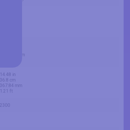
37.5 in
95.3 cm
952.5 mm
3.13 ft
34.76 in
88.3 cm
882.816 mm
2.9 ft
14.48 in
36.8 cm
367.84 mm
1.21 ft
2300