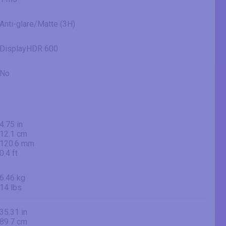
Anti-glare/Matte (3H)
DisplayHDR 600
No
4.75 in
12.1 cm
120.6 mm
0.4 ft
6.46 kg
14 lbs
35.31 in
89.7 cm