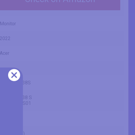
Monitor
2022
Acer
Predator X38S
Predator X38 S
UM.TX0EE.S01
38" (inches)