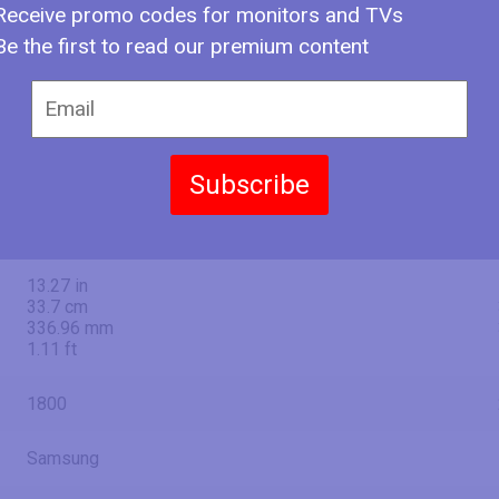
Receive promo codes for monitors and TVs
Be the first to read our premium content
49 in
124.5 cm
1244.6 mm
4.08 ft
47.17 in
Subscribe
119.8 cm
1198.08 mm
3.93 ft
13.27 in
33.7 cm
336.96 mm
1.11 ft
1800
Samsung