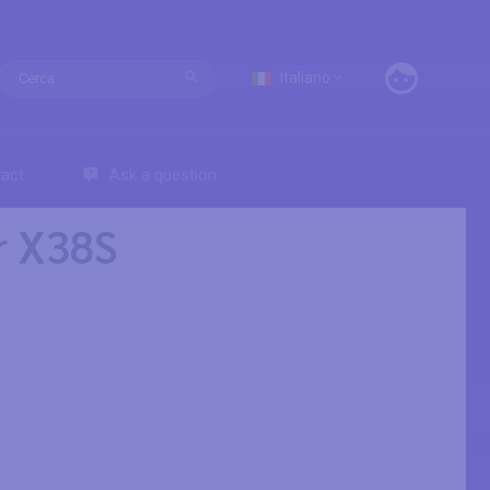
Italiano
act
Ask a question
r X38S