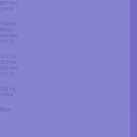
897 mm
2.94 ft
19.29 in
49 cm
490 mm
1.61 ft
12.17 in
30.9 cm
309 mm
1.01 ft
7.02 kg
15 lbs
Black