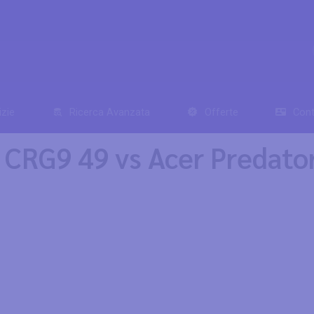
izie
Ricerca Avanzata
Offerte
Cont
 CRG9 49 vs Acer Predato