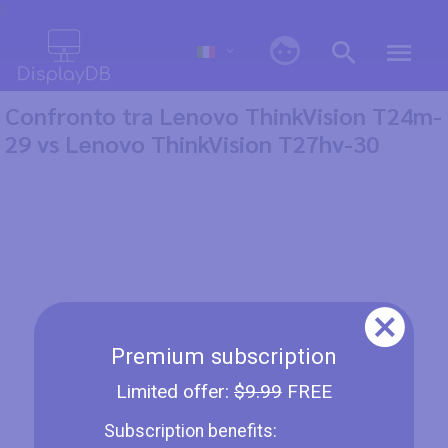
0
Confronto tra Lenovo ThinkVision T24m-
29 vs Lenovo ThinkVision T27hv-30
Premium subscription
Limited offer:
$9.99
FREE
Subscription benefits: