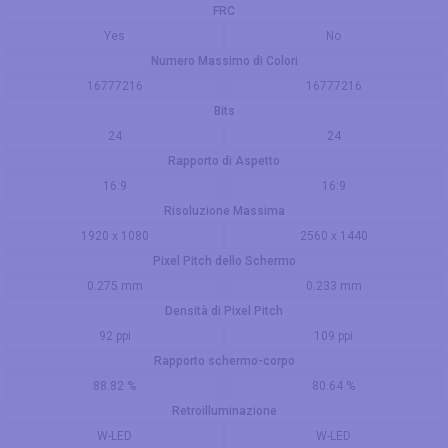
FRC
Yes
No
Numero Massimo di Colori
16777216
16777216
Bits
24
24
Rapporto di Aspetto
16:9
16:9
Risoluzione Massima
1920 x 1080
2560 x 1440
Pixel Pitch dello Schermo
0.275 mm
0.233 mm
Densità di Pixel Pitch
92 ppi
109 ppi
Rapporto schermo-corpo
88.82 %
80.64 %
Retroilluminazione
W-LED
W-LED