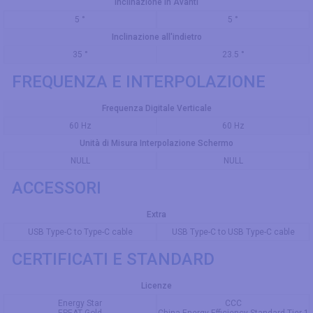
Inclinazione in Avanti
5 °
5 °
Inclinazione all'indietro
35 °
23.5 °
FREQUENZA E INTERPOLAZIONE
Frequenza Digitale Verticale
60 Hz
60 Hz
Unità di Misura Interpolazione Schermo
NULL
NULL
ACCESSORI
Extra
USB Type-C to Type-C cable
USB Type-C to USB Type-C cable
CERTIFICATI E STANDARD
Licenze
Energy Star
CCC