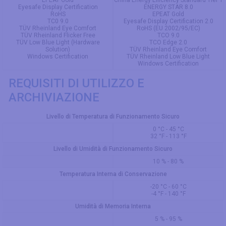
EPEAT Gold
China Energy Efficiency Standard Tier 1
Eyesafe Display Certification
ENERGY STAR 8.0
RoHS
EPEAT Gold
TC0 9.0
Eyesafe Display Certification 2.0
TÜV Rheinland Eye Comfort
RoHS (EU 2002/95/EC)
TÜV Rheinland Flicker Free
TCO 9.0
TÜV Low Blue Light (Hardware
TCO Edge 2.0
Solution)
TÜV Rheinland Eye Comfort
Windows Certification
TÜV Rheinland Low Blue Light
Windows Certification
REQUISITI DI UTILIZZO E
ARCHIVIAZIONE
Livello di Temperatura di Funzionamento Sicuro
0 °C - 45 °C
32 °F - 113 °F
Livello di Umidità di Funzionamento Sicuro
10 % - 80 %
Temperatura Interna di Conservazione
-20 °C - 60 °C
-4 °F - 140 °F
Umidità di Memoria Interna
5 % - 95 %