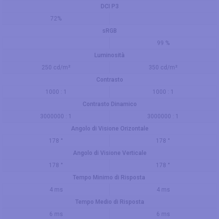
DCI P3
72%
sRGB
99 %
Luminosità
250 cd/m²
350 cd/m²
Contrasto
1000 : 1
1000 : 1
Contrasto Dinamico
3000000 : 1
3000000 : 1
Angolo di Visione Orizontale
178 °
178 °
Angolo di Visione Verticale
178 °
178 °
Tempo Minimo di Risposta
4 ms
4 ms
Tempo Medio di Risposta
6 ms
6 ms