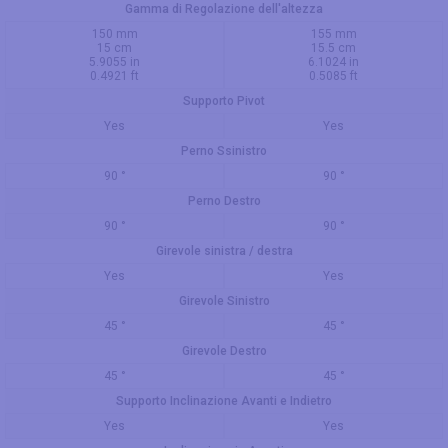
Gamma di Regolazione dell'altezza
150 mm
155 mm
15 cm
15.5 cm
5.9055 in
6.1024 in
0.4921 ft
0.5085 ft
Supporto Pivot
Yes
Yes
Perno Ssinistro
90 °
90 °
Perno Destro
90 °
90 °
Girevole sinistra / destra
Yes
Yes
Girevole Sinistro
45 °
45 °
Girevole Destro
45 °
45 °
Supporto Inclinazione Avanti e Indietro
Yes
Yes