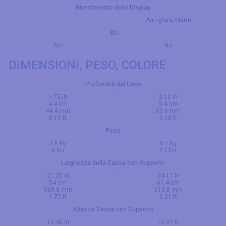
Rivestimento dello Display
Anti-glare/Matte
3D
No
No
DIMENSIONI, PESO, COLORE
Profondità del Caso
1.75 in
2.12 in
4.4 cm
5.4 cm
44.4 mm
53.9 mm
0.15 ft
0.18 ft
Peso
3.6 kg
5.7 kg
8 lbs
13 lbs
Larghezza della Cassa con Supporto
21.25 in
24.17 in
54 cm
61.4 cm
539.8 mm
613.8 mm
1.77 ft
2.01 ft
Altezza Cassa con Supporto
16.42 in
16.91 in