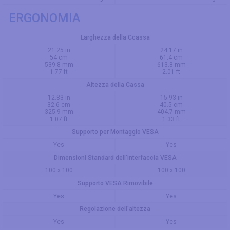
ERGONOMIA
Larghezza della Ccassa
21.25 in
24.17 in
54 cm
61.4 cm
539.8 mm
613.8 mm
1.77 ft
2.01 ft
Altezza della Cassa
12.83 in
15.93 in
32.6 cm
40.5 cm
325.9 mm
404.7 mm
1.07 ft
1.33 ft
Supporto per Montaggio VESA
Yes
Yes
Dimensioni Standard dell'interfaccia VESA
100 x 100
100 x 100
Supporto VESA Rimovibile
Yes
Yes
Regolazione dell'altezza
Yes
Yes