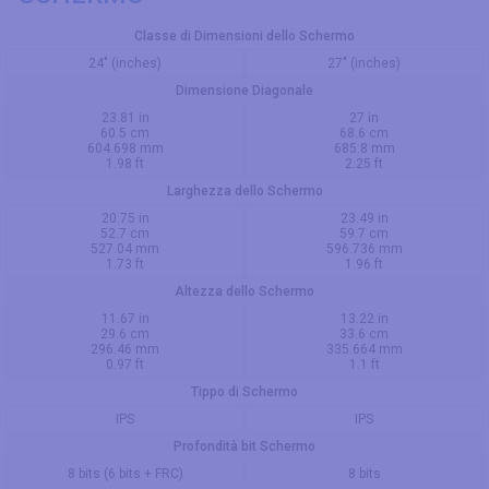
Classe di Dimensioni dello Schermo
24" (inches)
27" (inches)
Dimensione Diagonale
23.81 in
27 in
60.5 cm
68.6 cm
604.698 mm
685.8 mm
1.98 ft
2.25 ft
Larghezza dello Schermo
20.75 in
23.49 in
52.7 cm
59.7 cm
527.04 mm
596.736 mm
1.73 ft
1.96 ft
Altezza dello Schermo
11.67 in
13.22 in
29.6 cm
33.6 cm
296.46 mm
335.664 mm
0.97 ft
1.1 ft
Tippo di Schermo
IPS
IPS
Profondità bit Schermo
8 bits (6 bits + FRC)
8 bits