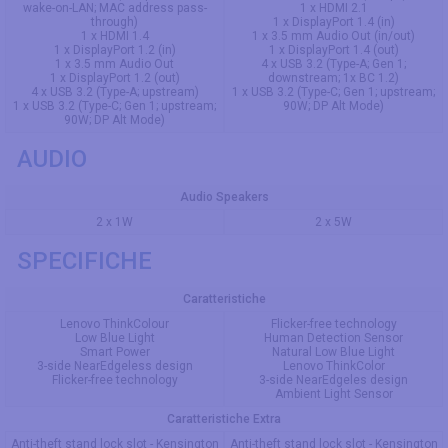
wake-on-LAN; MAC address pass-
1 x HDMI 2.1
through)
1 x DisplayPort 1.4 (in)
1 x HDMI 1.4
1 x 3.5 mm Audio Out (in/out)
1 x DisplayPort 1.2 (in)
1 x DisplayPort 1.4 (out)
1 x 3.5 mm Audio Out
4 x USB 3.2 (Type-A; Gen 1;
1 x DisplayPort 1.2 (out)
downstream; 1x BC 1.2)
4 x USB 3.2 (Type-A; upstream)
1 x USB 3.2 (Type-C; Gen 1; upstream;
1 x USB 3.2 (Type-C; Gen 1; upstream;
90W; DP Alt Mode)
90W; DP Alt Mode)
AUDIO
Audio Speakers
2 x 1W
2 x 5W
SPECIFICHE
Caratteristiche
Lenovo ThinkColour
Flicker-free technology
Low Blue Light
Human Detection Sensor
Smart Power
Natural Low Blue Light
3-side NearEdgeless design
Lenovo ThinkColor
Flicker-free technology
3-side NearEdgeles design
Ambient Light Sensor
Caratteristiche Extra
Anti-theft stand lock slot - Kensington
Anti-theft stand lock slot - Kensington