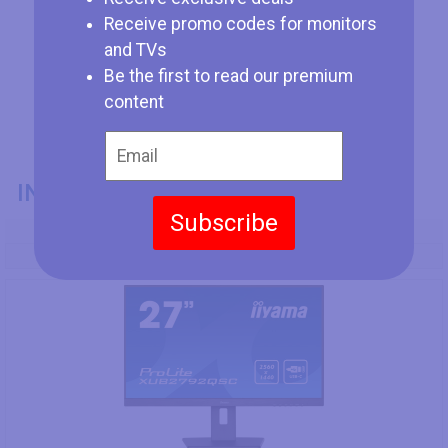
Receive promo codes for monitors
and TVs
Be the first to read our premium
content
INFORMAZIONI GENERALI
Subscribe
Codice Modello
Iiyama ProLite XUB2792QSC-B5