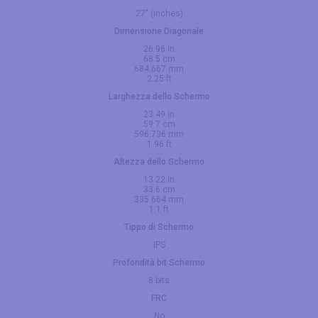
27" (inches)
Dimensione Diagonale
26.96 in
68.5 cm
684.667 mm
2.25 ft
Larghezza dello Schermo
23.49 in
59.7 cm
596.736 mm
1.96 ft
Altezza dello Schermo
13.22 in
33.6 cm
335.664 mm
1.1 ft
Tippo di Schermo
IPS
Profondità bit Schermo
8 bits
FRC
No