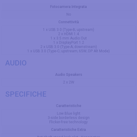
Fotocamera Integrata
No
Connettività
1 x USB 3.0 (Type-B; upstream)
2 x HDMI 1.4
1 x 3.5 mm Audio Out
1 x DisplayPort 1.2
2 x USB 3.0 (Type-A; downstream)
1 x USB 3.0 (Type-C; upstream; 65W; DP Alt Mode)
AUDIO
Audio Speakers
2 x 2W
SPECIFICHE
Caratteristiche
Low Blue light
3-side borderless design
Flicker-free technology
Caratteristiche Extra