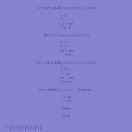
Larghezza della Cassa con Supporto
24.15 in
61.4 cm
613.5 mm
2.01 ft
Altezza Cassa con Supporto
15.53 in
39.5 cm
394.5 mm
1.29 ft
Profondità della Cassa con Supporto
8.25 in
21 cm
209.5 mm
0.69 ft
Peso della Ccassa con Supporto
6.8 kg
15 lbs
Colore
Black
HARDWARE