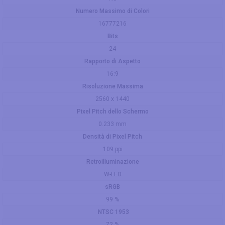
Numero Massimo di Colori
16777216
Bits
24
Rapporto di Aspetto
16:9
Risoluzione Massima
2560 x 1440
Pixel Pitch dello Schermo
0.233 mm
Densità di Pixel Pitch
109 ppi
Retroilluminazione
W-LED
sRGB
99 %
NTSC 1953
72 %