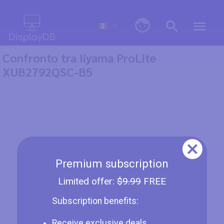
0
Confronto tra Iiyama ProLite
XUB2792QSC-B5
Premium subscription
Limited offer:
$9.99
FREE
Subscription benefits:
Receive exclusive deals