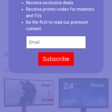
Receive exclusive deals
Receive promo codes for monitors
and TVs
Be the first to read our premium
content
INFORMAZIONI GENERALI
Subscribe
Codice Modello
Iiyama G-Master GB3467WQSU-B5
Iiyama ProLite E2482HS-B1