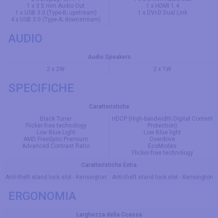
1 x 3.5 mm Audio Out
1 x HDMI 1.4
1 x USB 3.0 (Type-B; upstream)
1 x DVI-D Dual Link
4 x USB 3.0 (Type-A; downstream)
AUDIO
Audio Speakers
2 x 2W
2 x 1W
SPECIFICHE
Caratteristiche
Black Tuner
HDCP (High-bandwidth Digital Content
Flicker-free technology
Protection)
Low Blue Light
Low Blue light
AMD FreeSync Premium
Overdrive
Advanced Contrast Ratio
EcoModes
Flicker-free technology
Caratteristiche Extra
Anti-theft stand lock slot - Kensington
Anti-theft stand lock slot - Kensington
ERGONOMIA
Larghezza della Ccassa