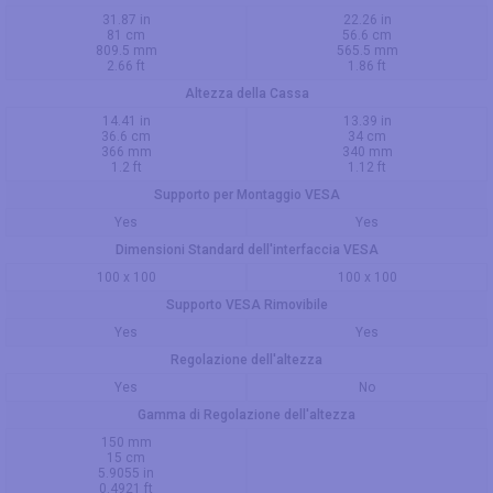
31.87 in
22.26 in
81 cm
56.6 cm
809.5 mm
565.5 mm
2.66 ft
1.86 ft
Altezza della Cassa
14.41 in
13.39 in
36.6 cm
34 cm
366 mm
340 mm
1.2 ft
1.12 ft
Supporto per Montaggio VESA
Yes
Yes
Dimensioni Standard dell'interfaccia VESA
100 x 100
100 x 100
Supporto VESA Rimovibile
Yes
Yes
Regolazione dell'altezza
Yes
No
Gamma di Regolazione dell'altezza
150 mm
15 cm
5.9055 in
0.4921 ft