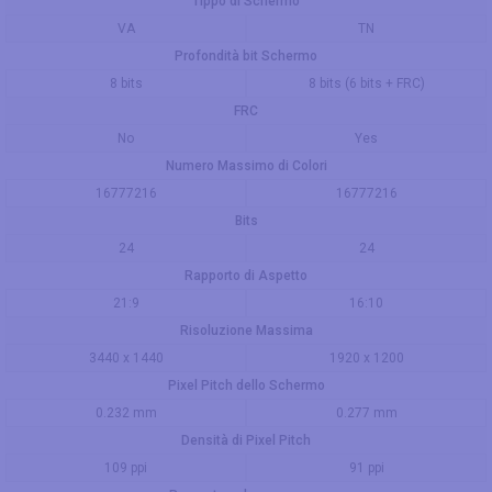
Tippo di Schermo
VA
TN
Profondità bit Schermo
8 bits
8 bits (6 bits + FRC)
FRC
No
Yes
Numero Massimo di Colori
16777216
16777216
Bits
24
24
Rapporto di Aspetto
21:9
16:10
Risoluzione Massima
3440 x 1440
1920 x 1200
Pixel Pitch dello Schermo
0.232 mm
0.277 mm
Densità di Pixel Pitch
109 ppi
91 ppi