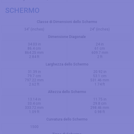
SCHERMO
Classe di Dimensioni dello Schermo
34" (inches)
24" (inches)
Dimensione Diagonale
34.03 in
24 in
86.4 cm
61 cm
864.25 mm
609.7 mm
2.84 ft
2 ft
Larghezza dello Schermo
31.39 in
20.92 in
79.7 cm
53.1 cm
797.22 mm
531.46 mm
2.62 ft
1.74 ft
Altezza dello Schermo
13.14 in
11.75 in
33.4 cm
29.8 cm
333.72 mm
298.46 mm
1.09 ft
0.98 ft
Curvatura dello Schermo
1500