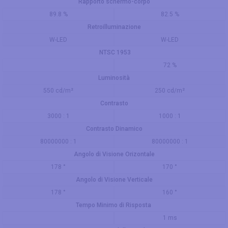
Rapporto schermo-corpo
89.8 %
82.5 %
Retroilluminazione
W-LED
W-LED
NTSC 1953
72 %
Luminosità
550 cd/m²
250 cd/m²
Contrasto
3000 : 1
1000 : 1
Contrasto Dinamico
80000000 : 1
80000000 : 1
Angolo di Visione Orizontale
178 °
170 °
Angolo di Visione Verticale
178 °
160 °
Tempo Minimo di Risposta
1 ms