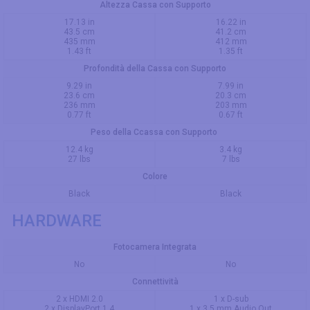
Altezza Cassa con Supporto
17.13 in
16.22 in
43.5 cm
41.2 cm
435 mm
412 mm
1.43 ft
1.35 ft
Profondità della Cassa con Supporto
9.29 in
7.99 in
23.6 cm
20.3 cm
236 mm
203 mm
0.77 ft
0.67 ft
Peso della Ccassa con Supporto
12.4 kg
3.4 kg
27 lbs
7 lbs
Colore
Black
Black
HARDWARE
Fotocamera Integrata
No
No
Connettività
2 x HDMI 2.0
1 x D-sub
2 x DisplayPort 1.4
1 x 3.5 mm Audio Out