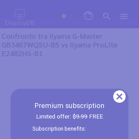
0
Confronto tra Iiyama G-Master
GB3467WQSU-B5 vs Iiyama ProLite
E2482HS-B1
Premium subscription
Limited offer:
$9.99
FREE
Subscription benefits: