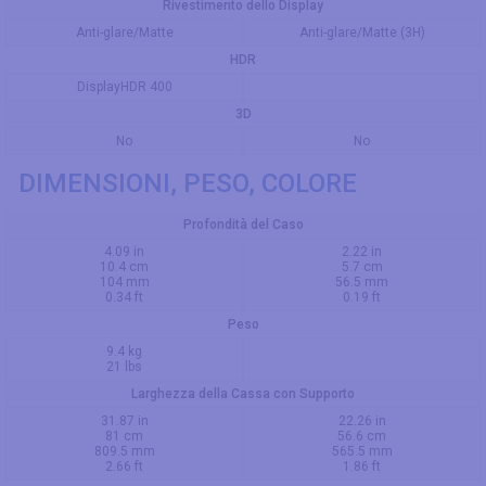
Rivestimento dello Display
Anti-glare/Matte
Anti-glare/Matte (3H)
HDR
DisplayHDR 400
3D
No
No
DIMENSIONI, PESO, COLORE
Profondità del Caso
4.09 in
2.22 in
10.4 cm
5.7 cm
104 mm
56.5 mm
0.34 ft
0.19 ft
Peso
9.4 kg
21 lbs
Larghezza della Cassa con Supporto
31.87 in
22.26 in
81 cm
56.6 cm
809.5 mm
565.5 mm
2.66 ft
1.86 ft