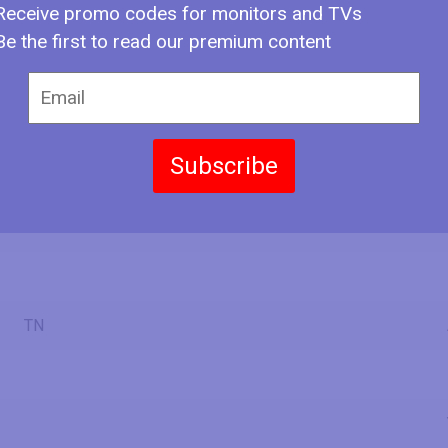
Receive promo codes for monitors and TVs
2.32 ft
Be the first to read our premium content
24.45 in
62.1 cm
620.928 mm
2.04 ft
Subscribe
13.44 in
34.1 cm
341.28 mm
1.12 ft
TN