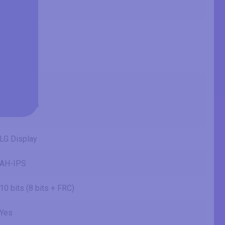
1.98 ft
20.75 in
52.7 cm
527.04 mm
1.73 ft
11.67 in
29.6 cm
296.46 mm
0.97 ft
LG Display
AH-IPS
10 bits (8 bits + FRC)
Yes