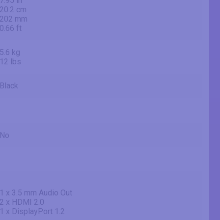
7.95 in
20.2 cm
202 mm
0.66 ft
5.6 kg
12 lbs
Black
No
1 x 3.5 mm Audio Out
2 x HDMI 2.0
1 x DisplayPort 1.2