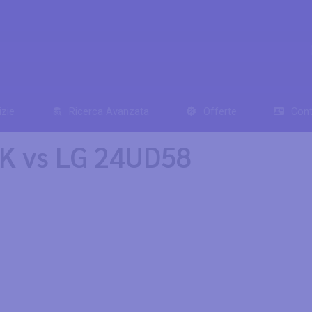
izie
Ricerca Avanzata
Offerte
Cont
4K vs LG 24UD58