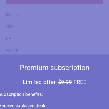
Monitor
2020
HP
V28 4K
8WH58AA
Premium subscription
Limited offer:
$9.99
FREE
28" (inches)
Subscription benefits:
27.9 in
70.9 cm
Receive exclusive deals
708.538 mm