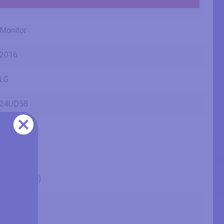
Monitor
2016
LG
24UD58
24UD58-B
24" (inches)
23.78 in
60.4 cm
604 mm