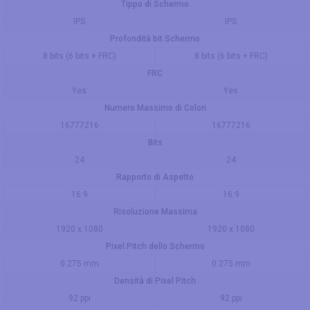
Tippo di Schermo
IPS
IPS
Profondità bit Schermo
8 bits (6 bits + FRC)
8 bits (6 bits + FRC)
FRC
Yes
Yes
Numero Massimo di Colori
16777216
16777216
Bits
24
24
Rapporto di Aspetto
16:9
16:9
Risoluzione Massima
1920 x 1080
1920 x 1080
Pixel Pitch dello Schermo
0.275 mm
0.275 mm
Densità di Pixel Pitch
92 ppi
92 ppi