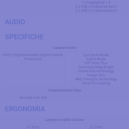
1 x DisplayPort 1.2
2 x USB 2.0 (downstream)
2 x USB 3.0 (downstream)
AUDIO
SPECIFICHE
Caratteristiche
HDCP (High-bandwidth Digital Content
Eye Saver Mode
Protection)
Game Mode
Off Timer Plus
Samsung MagicBright
Flicker-free technology
Image Size
AMD FreeSync technology
Smart Eco Saving
Caratteristiche Extra
Security lock slot
ERGONOMIA
Larghezza della Ccassa
21.52 in
21.24 in