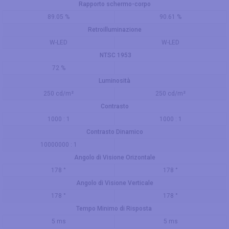
Rapporto schermo-corpo
89.05 %
90.61 %
Retroilluminazione
W-LED
W-LED
NTSC 1953
72 %
Luminosità
250 cd/m²
250 cd/m²
Contrasto
1000 : 1
1000 : 1
Contrasto Dinamico
10000000 : 1
Angolo di Visione Orizontale
178 °
178 °
Angolo di Visione Verticale
178 °
178 °
Tempo Minimo di Risposta
5 ms
5 ms