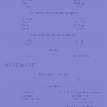
40.5 cm
47.4 cm
405.1 mm
473.8 mm
1.33 ft
1.55 ft
Profondità della Cassa con Supporto
8.26 in
7.89 in
21 cm
20.1 cm
209.8 mm
200.5 mm
0.69 ft
0.66 ft
Peso della Ccassa con Supporto
4.75 kg
5.1 kg
10 lbs
11 lbs
Colore
Black
Darl Blue Gray
HARDWARE
Fotocamera Integrata
No
No
Connettività
1 x D-sub
1 x USB 3.0 (Type-B; upstream)
1 x HDMI
1 x HDMI 1.4
1 x DVI-D Dual Link
1 x D-sub
1 x 3.5 mm Audio Out
1 x 3.5 mm Audio In