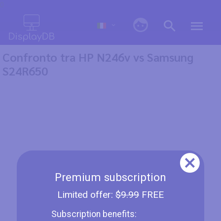
0
Confronto tra HP N246v vs Samsung
S24R650
Premium subscription
Limited offer:
$9.99
FREE
Subscription benefits: