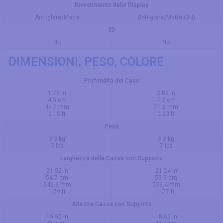
Rivestimento dello Display
Anti-glare/Matte
Anti-glare/Matte (3H)
3D
No
No
DIMENSIONI, PESO, COLORE
Profondità del Caso
1.76 in
2.82 in
4.5 cm
7.2 cm
44.7 mm
71.6 mm
0.15 ft
0.23 ft
Peso
3.3 kg
3.3 kg
7 lbs
7 lbs
Larghezza della Cassa con Supporto
21.52 in
21.24 in
54.7 cm
53.9 cm
546.6 mm
539.4 mm
1.79 ft
1.77 ft
Altezza Cassa con Supporto
15.95 in
18.65 in