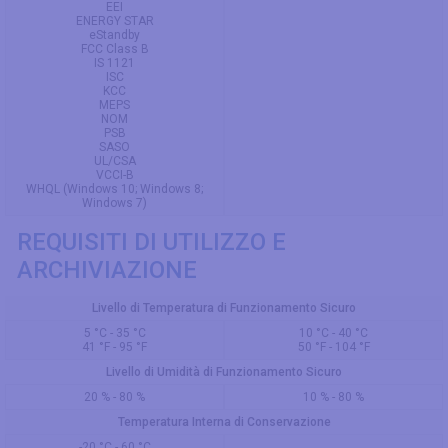
EEI
ENERGY STAR
eStandby
FCC Class B
IS 1121
ISC
KCC
MEPS
NOM
PSB
SASO
UL/CSA
VCCI-B
WHQL (Windows 10; Windows 8;
Windows 7)
REQUISITI DI UTILIZZO E
ARCHIVIAZIONE
Livello di Temperatura di Funzionamento Sicuro
5 °C - 35 °C
10 °C - 40 °C
41 °F - 95 °F
50 °F - 104 °F
Livello di Umidità di Funzionamento Sicuro
20 % - 80 %
10 % - 80 %
Temperatura Interna di Conservazione
-20 °C - 60 °C