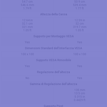
54.7 cm
53.9 cm
546.6 mm
539.4 mm
1.79 ft
1.77 ft
Altezza della Cassa
12.64 in
12.59 in
32.1 cm
32 cm
321 mm
319.7 mm
1.05 ft
1.05 ft
Supporto per Montaggio VESA
Yes
Yes
Dimensioni Standard dell'interfaccia VESA
100 x 100
100 x 100
Supporto VESA Rimovibile
Yes
Yes
Regolazione dell'altezza
No
Yes
Gamma di Regolazione dell'altezza
135 mm
13.5 cm
5.315 in
0.4429 ft
Supporto Pivot