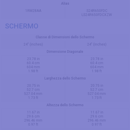
Alias
1RM28AA
S24R650FDC
LS24R650FDCXZW
SCHERMO
Classe di Dimensioni dello Schermo
24" (inches)
24" (inches)
Dimensione Diagonale
23.78 in
23.78 in
60.4 cm
60.4 cm
604 mm
604 mm
1.98 ft
1.98 ft
Larghezza dello Schermo
20.75 in
20.75 in
52.7 cm
52.7 cm
527.04 mm
527.04 mm
1.73 ft
1.73 ft
Altezza dello Schermo
11.67 in
11.67 in
29.6 cm
29.6 cm
296.46 mm
296.46 mm
0.97 ft
0.97 ft