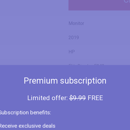
Monitor
2019
HP
EliteDisplay E243p
Premium subscription
5FT13A8
Limited offer:
$9.99
FREE
24" (inches)
Subscription benefits:
23.81 in
Receive exclusive deals
60.5 cm