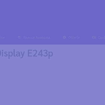
izie
Ricerca Avanzata
Offerte
Cont
Display E243p