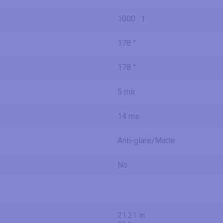
1000 : 1
178 °
178 °
5 ms
14 ms
Anti-glare/Matte
No
21.21 in