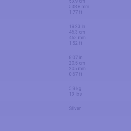
53.9 cm
538.8 mm
1.77 ft
18.23 in
46.3 cm
463 mm
1.52 ft
8.07 in
20.5 cm
205 mm
0.67 ft
5.8 kg
13 lbs
Silver