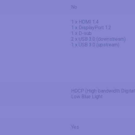
No
1 x HDMI 1.4
1 x DisplayPort 1.2
1 x D-sub
2 x USB 3.0 (downstream)
1 x USB 3.0 (upstream)
HDCP (High-bandwidth Digital
Low Blue Light
Yes