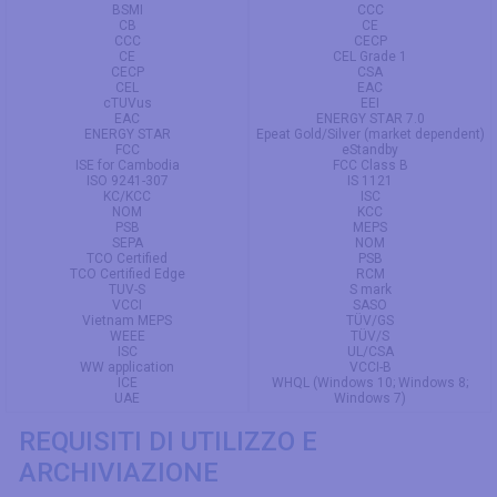
BSMI
CCC
CB
CE
CCC
CECP
CE
CEL Grade 1
CECP
CSA
CEL
EAC
cTUVus
EEI
EAC
ENERGY STAR 7.0
ENERGY STAR
Epeat Gold/Silver (market dependent)
FCC
eStandby
ISE for Cambodia
FCC Class B
ISO 9241-307
IS 1121
KC/KCC
ISC
NOM
KCC
PSB
MEPS
SEPA
NOM
TCO Certified
PSB
TCO Certified Edge
RCM
TUV-S
S mark
VCCI
SASO
Vietnam MEPS
TÜV/GS
WEEE
TÜV/S
ISC
UL/CSA
WW application
VCCI-B
ICE
WHQL (Windows 10; Windows 8;
UAE
Windows 7)
REQUISITI DI UTILIZZO E
ARCHIVIAZIONE