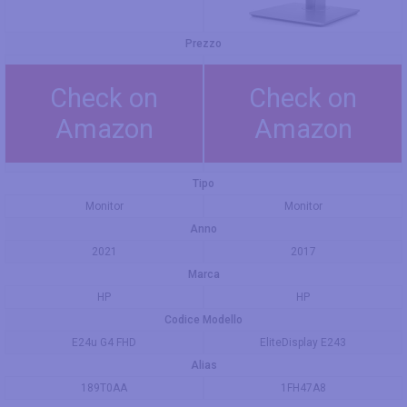
Prezzo
Check on
Check on
Amazon
Amazon
Tipo
Monitor
Monitor
Anno
2021
2017
Marca
HP
HP
Codice Modello
E24u G4 FHD
EliteDisplay E243
Alias
189T0AA
1FH47A8