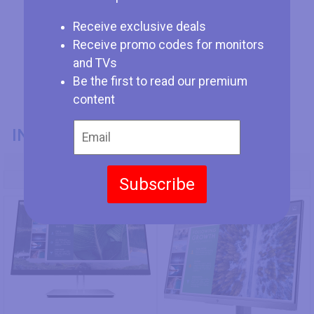
Receive exclusive deals
Receive promo codes for monitors
and TVs
Be the first to read our premium
content
INFORMAZIONI GENERALI
Codice Modello
HP E24u G4 FHD
HP EliteDisplay E243
Subscribe