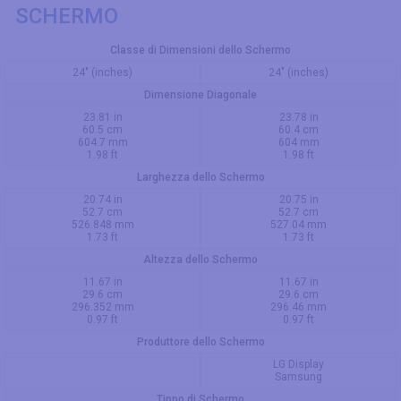
SCHERMO
Classe di Dimensioni dello Schermo
24" (inches)
24" (inches)
Dimensione Diagonale
23.81 in
23.78 in
60.5 cm
60.4 cm
604.7 mm
604 mm
1.98 ft
1.98 ft
Larghezza dello Schermo
20.74 in
20.75 in
52.7 cm
52.7 cm
526.848 mm
527.04 mm
1.73 ft
1.73 ft
Altezza dello Schermo
11.67 in
11.67 in
29.6 cm
29.6 cm
296.352 mm
296.46 mm
0.97 ft
0.97 ft
Produttore dello Schermo
LG Display
Samsung
Tippo di Schermo