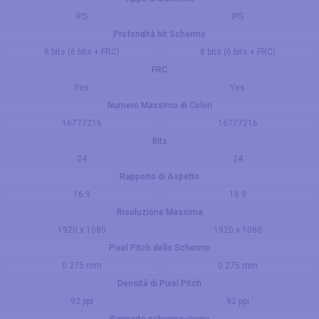
IPS
IPS
Profondità bit Schermo
8 bits (6 bits + FRC)
8 bits (6 bits + FRC)
FRC
Yes
Yes
Numero Massimo di Colori
16777216
16777216
Bits
24
24
Rapporto di Aspetto
16:9
16:9
Risoluzione Massima
1920 x 1080
1920 x 1080
Pixel Pitch dello Schermo
0.275 mm
0.275 mm
Densità di Pixel Pitch
92 ppi
92 ppi