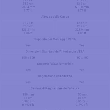
21.24 in
21.21 in
53.9 cm
53.9 cm
539.4 mm
538.8 mm
1.77 ft
1.77 ft
Altezza della Cassa
12.73 in
12.67 in
32.3 cm
32.2 cm
323.3 mm
321.9 mm
1.06 ft
1.06 ft
Supporto per Montaggio VESA
Yes
Yes
Dimensioni Standard dell'interfaccia VESA
100 x 100
100 x 100
Supporto VESA Rimovibile
Yes
Yes
Regolazione dell'altezza
Yes
Yes
Gamma di Regolazione dell'altezza
150 mm
150 mm
15 cm
15 cm
5.9055 in
5.9055 in
0.4921 ft
0.4921 ft