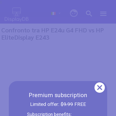
0
Confronto tra HP E24u G4 FHD vs HP
EliteDisplay E243
Premium subscription
Limited offer:
$9.99
FREE
Subscription benefits: