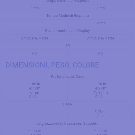
Tempo Minimo di Risposta
5 ms
5 ms
Tempo Medio di Risposta
14 ms
Rivestimento dello Display
Anti-glare/Matte
Anti-glare/Matte
3D
No
No
DIMENSIONI, PESO, COLORE
Profondità del Caso
1.85 in
1.78 in
4.7 cm
4.5 cm
47 mm
45.3 mm
0.15 ft
0.15 ft
Peso
3.08 kg
7 lbs
Larghezza della Cassa con Supporto
21.24 in
21.21 in