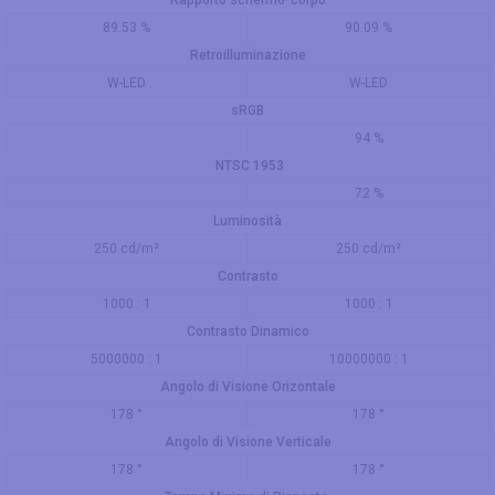
Rapporto schermo-corpo
89.53 %
90.09 %
Retroilluminazione
W-LED
W-LED
sRGB
94 %
NTSC 1953
72 %
Luminosità
250 cd/m²
250 cd/m²
Contrasto
1000 : 1
1000 : 1
Contrasto Dinamico
5000000 : 1
10000000 : 1
Angolo di Visione Orizontale
178 °
178 °
Angolo di Visione Verticale
178 °
178 °