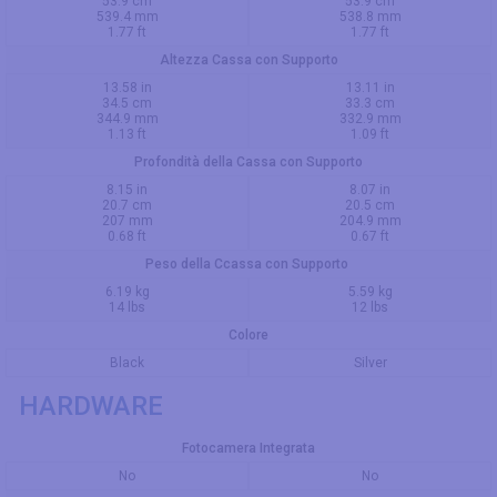
53.9 cm
53.9 cm
539.4 mm
538.8 mm
1.77 ft
1.77 ft
Altezza Cassa con Supporto
13.58 in
13.11 in
34.5 cm
33.3 cm
344.9 mm
332.9 mm
1.13 ft
1.09 ft
Profondità della Cassa con Supporto
8.15 in
8.07 in
20.7 cm
20.5 cm
207 mm
204.9 mm
0.68 ft
0.67 ft
Peso della Ccassa con Supporto
6.19 kg
5.59 kg
14 lbs
12 lbs
Colore
Black
Silver
HARDWARE
Fotocamera Integrata
No
No