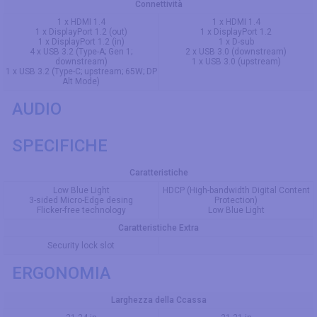
Connettività
1 x HDMI 1.4
1 x HDMI 1.4
1 x DisplayPort 1.2 (out)
1 x DisplayPort 1.2
1 x DisplayPort 1.2 (in)
1 x D-sub
4 x USB 3.2 (Type-A; Gen 1;
2 x USB 3.0 (downstream)
downstream)
1 x USB 3.0 (upstream)
1 x USB 3.2 (Type-C; upstream; 65W; DP
Alt Mode)
AUDIO
SPECIFICHE
Caratteristiche
Low Blue Light
HDCP (High-bandwidth Digital Content
3-sided Micro-Edge desing
Protection)
Flicker-free technology
Low Blue Light
Caratteristiche Extra
Security lock slot
ERGONOMIA
Larghezza della Ccassa