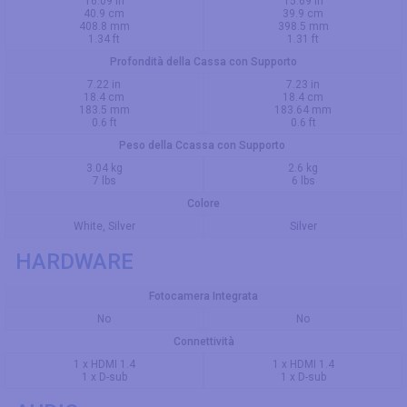
16.09 in
15.69 in
40.9 cm
39.9 cm
408.8 mm
398.5 mm
1.34 ft
1.31 ft
Profondità della Cassa con Supporto
7.22 in
7.23 in
18.4 cm
18.4 cm
183.5 mm
183.64 mm
0.6 ft
0.6 ft
Peso della Ccassa con Supporto
3.04 kg
2.6 kg
7 lbs
6 lbs
Colore
White, Silver
Silver
HARDWARE
Fotocamera Integrata
No
No
Connettività
1 x HDMI 1.4
1 x HDMI 1.4
1 x D-sub
1 x D-sub