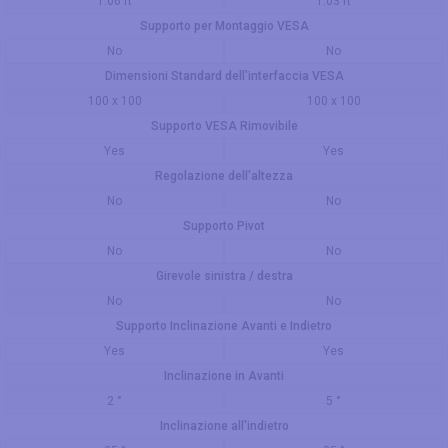
1.06 ft
1.03 ft
Supporto per Montaggio VESA
No
No
Dimensioni Standard dell'interfaccia VESA
100 x 100
100 x 100
Supporto VESA Rimovibile
Yes
Yes
Regolazione dell'altezza
No
No
Supporto Pivot
No
No
Girevole sinistra / destra
No
No
Supporto Inclinazione Avanti e Indietro
Yes
Yes
Inclinazione in Avanti
2 °
5 °
Inclinazione all'indietro