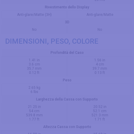
Rivestimento dello Display
Anti-glare/Matte (3H)
Anti-glare/Matte
3D
No
No
DIMENSIONI, PESO, COLORE
Profondità del Caso
1.41 in
1.56 in
3.6 cm
4 cm
35.7 mm
39.7 mm
0.12 ft
0.13 ft
Peso
2.65 kg
6 lbs
Larghezza della Cassa con Supporto
21.25 in
20.52 in
54 cm
52.1 cm
539.8 mm
521.3 mm
1.77 ft
1.71 ft
Altezza Cassa con Supporto