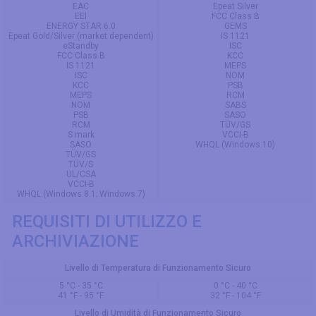
EAC
Epeat Silver
EEI
FCC Class B
ENERGY STAR 6.0
GEMS
Epeat Gold/Silver (market dependent)
IS 1121
eStandby
ISC
FCC Class B
KCC
IS 1121
MEPS
ISC
NOM
KCC
PSB
MEPS
RCM
NOM
SABS
PSB
SASO
RCM
TÜV/GS
S mark
VCCI-B
SASO
WHQL (Windows 10)
TÜV/GS
TÜV/S
UL/CSA
VCCI-B
WHQL (Windows 8.1; Windows 7)
REQUISITI DI UTILIZZO E
ARCHIVIAZIONE
Livello di Temperatura di Funzionamento Sicuro
5 °C - 35 °C
0 °C - 40 °C
41 °F - 95 °F
32 °F - 104 °F
Livello di Umidità di Funzionamento Sicuro