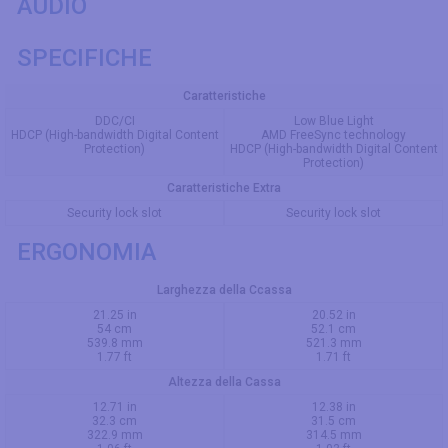
AUDIO
SPECIFICHE
Caratteristiche
DDC/CI
Low Blue Light
HDCP (High-bandwidth Digital Content
AMD FreeSync technology
Protection)
HDCP (High-bandwidth Digital Content
Protection)
Caratteristiche Extra
Security lock slot
Security lock slot
ERGONOMIA
Larghezza della Ccassa
21.25 in
20.52 in
54 cm
52.1 cm
539.8 mm
521.3 mm
1.77 ft
1.71 ft
Altezza della Cassa
12.71 in
12.38 in
32.3 cm
31.5 cm
322.9 mm
314.5 mm