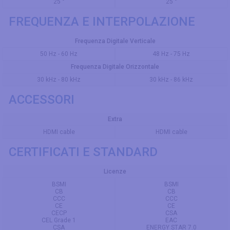
25 °
25 °
FREQUENZA E INTERPOLAZIONE
Frequenza Digitale Verticale
50 Hz - 60 Hz
48 Hz - 75 Hz
Frequenza Digitale Orizzontale
30 kHz - 80 kHz
30 kHz - 86 kHz
ACCESSORI
Extra
HDMI cable
HDMI cable
CERTIFICATI E STANDARD
Licenze
BSMI
BSMI
CB
CB
CCC
CCC
CE
CE
CECP
CSA
CEL Grade 1
EAC
CSA
ENERGY STAR 7.0