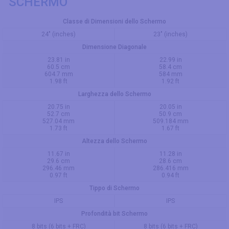
SCHERMO
Classe di Dimensioni dello Schermo
24" (inches)
23" (inches)
Dimensione Diagonale
23.81 in
22.99 in
60.5 cm
58.4 cm
604.7 mm
584 mm
1.98 ft
1.92 ft
Larghezza dello Schermo
20.75 in
20.05 in
52.7 cm
50.9 cm
527.04 mm
509.184 mm
1.73 ft
1.67 ft
Altezza dello Schermo
11.67 in
11.28 in
29.6 cm
28.6 cm
296.46 mm
286.416 mm
0.97 ft
0.94 ft
Tippo di Schermo
IPS
IPS
Profondità bit Schermo
8 bits (6 bits + FRC)
8 bits (6 bits + FRC)