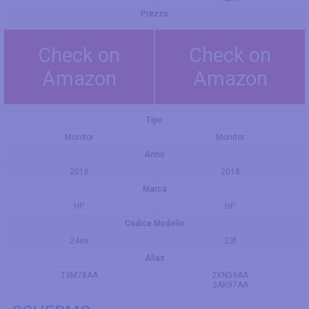
Prezzo
Check on
Check on
Amazon
Amazon
Tipo
Monitor
Monitor
Anno
2016
2018
Marca
HP
HP
Codice Modello
24es
23f
Alias
T3M78AA
2XN59AA
3AK97AA