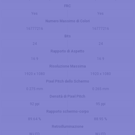
FRC
Yes
Yes
Numero Massimo di Colori
16777216
16777216
Bits
24
24
Rapporto di Aspetto
16:9
16:9
Risoluzione Massima
1920 x 1080
1920 x 1080
Pixel Pitch dello Schermo
0.275 mm
0.265 mm
Densità di Pixel Pitch
92 ppi
95 ppi
Rapporto schermo-corpo
89.64 %
88.95 %
Retroilluminazione
W-LED
W-LED