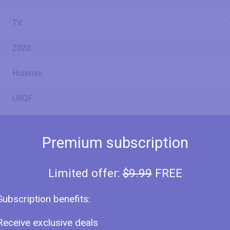
TV
2020
Hisense
U8QF
65U8QF
Premium subscription
65U8QFTUK
Limited offer:
$9.99
FREE
Subscription benefits:
65" (inches)
Receive exclusive deals