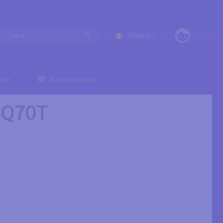
Italiano
act
Ask a question
5Q70T