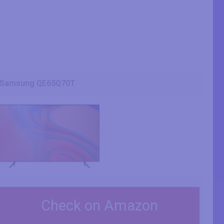
Samsung QE65Q70T
Check on Amazon