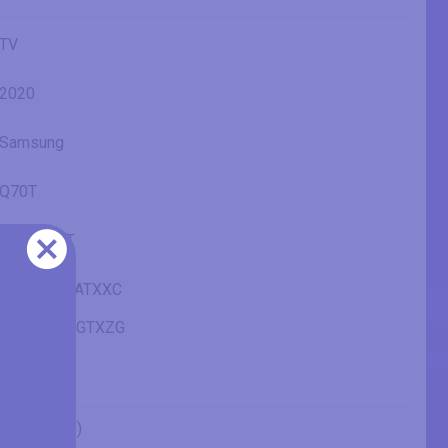
TV
2020
Samsung
Q70T
QE65Q70T
QE65Q70TATXXC
GQ65Q70T
GQ65Q70TGTXZG
65" (inches)