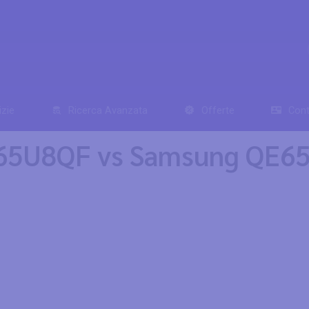
izie
Ricerca Avanzata
Offerte
Cont
e 65U8QF vs Samsung QE6