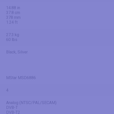
14.88 in
37.8 cm
378 mm
1.24 ft
27.3 kg
60 lbs
Black, Silver
MStar MSD6886
4
Analog (NTSC/PAL/SECAM)
DVB-T
DVB-T2