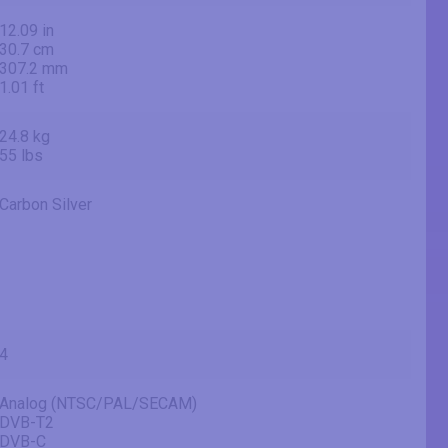
12.09 in
30.7 cm
307.2 mm
1.01 ft
24.8 kg
55 lbs
Carbon Silver
4
Analog (NTSC/PAL/SECAM)
DVB-T2
DVB-C