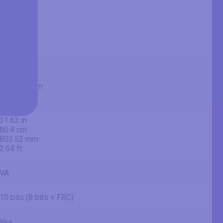
64.53 in
163.9 cm
1639 mm
5.38 ft
56.24 in
142.8 cm
1428.48 mm
4.69 ft
31.63 in
80.4 cm
803.52 mm
2.64 ft
VA
10 bits (8 bits + FRC)
Yes