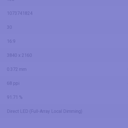
1073741824
30
16:9
3840 x 2160
0.372 mm
68 ppi
91.71 %
Direct LED (Full-Array Local Dimming)