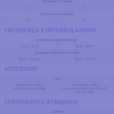
Inclinazione in Avanti
5 °
5 °
Inclinazione all'indietro
21 °
22 °
FREQUENZA E INTERPOLAZIONE
Frequenza Digitale Verticale
56 Hz - 76 Hz
50 Hz - 60 Hz
Frequenza Digitale Orizzontale
30 kHz - 90 kHz
30 kHz - 90 kHz
ACCESSORI
Extra
DisplayPort cable
DisplayPort cable
USB 3.0 upstream cable
DisplayPort cable - mini-DP to DP
USB 3.0 cable
CERTIFICATI E STANDARD
Licenze