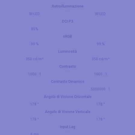
Retroilluminazione
W-LED
W-LED
DCI P3
85%
sRGB
99 %
99 %
Luminosità
350 cd/m²
350 cd/m²
Contrasto
1000 : 1
1000 : 1
Contrasto Dinamico
5000000 : 1
Angolo di Visione Orizontale
178 °
178 °
Angolo di Visione Verticale
178 °
178 °
Input Lag
6 ms