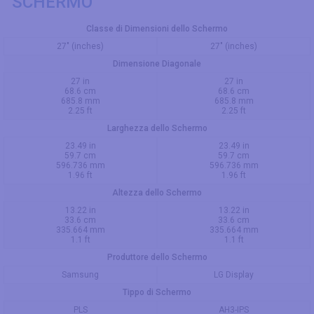
SCHERMO
Classe di Dimensioni dello Schermo
27" (inches)
27" (inches)
Dimensione Diagonale
27 in
27 in
68.6 cm
68.6 cm
685.8 mm
685.8 mm
2.25 ft
2.25 ft
Larghezza dello Schermo
23.49 in
23.49 in
59.7 cm
59.7 cm
596.736 mm
596.736 mm
1.96 ft
1.96 ft
Altezza dello Schermo
13.22 in
13.22 in
33.6 cm
33.6 cm
335.664 mm
335.664 mm
1.1 ft
1.1 ft
Produttore dello Schermo
Samsung
LG Display
Tippo di Schermo
PLS
AH3-IPS