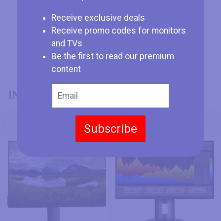
Receive exclusive deals
Receive promo codes for monitors
and TVs
Be the first to read our premium
content
INFORMAZIONI GENERALI
Codice Modello
Subscribe
Dell UltraSharp U2719D
HP Z27n