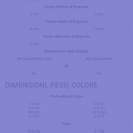
Tempo Minimo di Risposta
5 ms
5 ms
Tempo Medio di Risposta
8 ms
14 ms
Tempo Massimo di Risposta
15 ms
Rivestimento dello Display
Anti-glare/Matte (3H)
Anti-glare/Matte
3D
No
No
DIMENSIONI, PESO, COLORE
Profondità del Caso
1.54 in
2.12 in
3.9 cm
5.4 cm
39 mm
53.9 mm
0.13 ft
0.18 ft
Peso
3.92 kg
5.1 kg