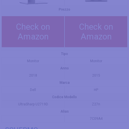
Prezzo
Check on
Check on
Amazon
Amazon
Tipo
Monitor
Monitor
Anno
2018
2015
Marca
Dell
HP
Codice Modello
UltraSharp U2719D
Z27n
Alias
7C09A4