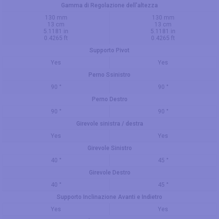
Gamma di Regolazione dell'altezza
130 mm
130 mm
13 cm
13 cm
5.1181 in
5.1181 in
0.4265 ft
0.4265 ft
Supporto Pivot
Yes
Yes
Perno Ssinistro
90 °
90 °
Perno Destro
90 °
90 °
Girevole sinistra / destra
Yes
Yes
Girevole Sinistro
40 °
45 °
Girevole Destro
40 °
45 °
Supporto Inclinazione Avanti e Indietro
Yes
Yes