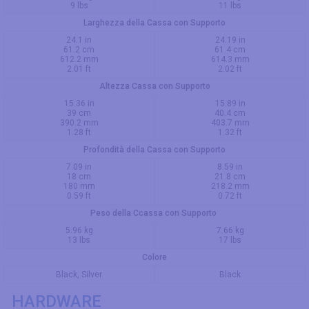
9 lbs
11 lbs
Larghezza della Cassa con Supporto
24.1 in
24.19 in
61.2 cm
61.4 cm
612.2 mm
614.3 mm
2.01 ft
2.02 ft
Altezza Cassa con Supporto
15.36 in
15.89 in
39 cm
40.4 cm
390.2 mm
403.7 mm
1.28 ft
1.32 ft
Profondità della Cassa con Supporto
7.09 in
8.59 in
18 cm
21.8 cm
180 mm
218.2 mm
0.59 ft
0.72 ft
Peso della Ccassa con Supporto
5.96 kg
7.66 kg
13 lbs
17 lbs
Colore
Black, Silver
Black
HARDWARE