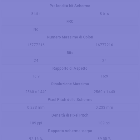
Profondità bit Schermo
8 bits
8 bits
FRC
No
Numero Massimo di Colori
16777216
16777216
Bits
24
24
Rapporto di Aspetto
16:9
16:9
Risoluzione Massima
2560 x 1440
2560 x 1440
Pixel Pitch dello Schermo
0.233 mm
0.233 mm
Densità di Pixel Pitch
109 ppi
109 ppi
Rapporto schermo-corpo
92.16 %
89.55 %