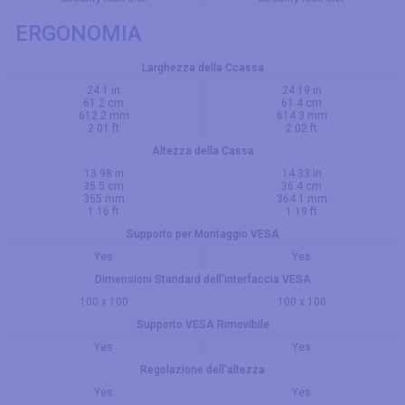
ERGONOMIA
Larghezza della Ccassa
24.1 in
24.19 in
61.2 cm
61.4 cm
612.2 mm
614.3 mm
2.01 ft
2.02 ft
Altezza della Cassa
13.98 in
14.33 in
35.5 cm
36.4 cm
355 mm
364.1 mm
1.16 ft
1.19 ft
Supporto per Montaggio VESA
Yes
Yes
Dimensioni Standard dell'interfaccia VESA
100 x 100
100 x 100
Supporto VESA Rimovibile
Yes
Yes
Regolazione dell'altezza
Yes
Yes