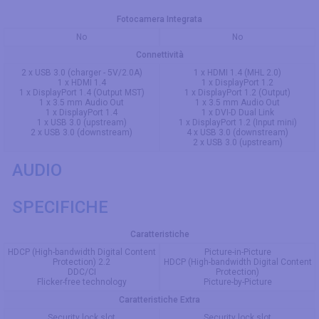
Fotocamera Integrata
No
No
Connettività
2 x USB 3.0 (charger - 5V/2.0A)
1 x HDMI 1.4 (MHL 2.0)
1 x HDMI 1.4
1 x DisplayPort 1.2
1 x DisplayPort 1.4 (Output MST)
1 x DisplayPort 1.2 (Output)
1 x 3.5 mm Audio Out
1 x 3.5 mm Audio Out
1 x DisplayPort 1.4
1 x DVI-D Dual Link
1 x USB 3.0 (upstream)
1 x DisplayPort 1.2 (Input mini)
2 x USB 3.0 (downstream)
4 x USB 3.0 (downstream)
2 x USB 3.0 (upstream)
AUDIO
SPECIFICHE
Caratteristiche
HDCP (High-bandwidth Digital Content
Picture-in-Picture
Protection) 2.2
HDCP (High-bandwidth Digital Content
DDC/CI
Protection)
Flicker-free technology
Picture-by-Picture
Caratteristiche Extra
Security lock slot
Security lock slot