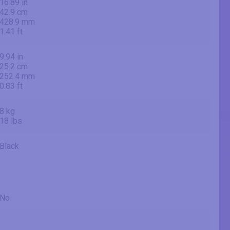
16.89 in
42.9 cm
428.9 mm
1.41 ft
9.94 in
25.2 cm
252.4 mm
0.83 ft
8 kg
18 lbs
Black
No