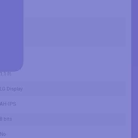
863.6 mm
2.83 ft
31.49 in
80 cm
799.8 mm
2.62 ft
13.18 in
33.5 cm
334.8 mm
1.1 ft
LG Display
AH-IPS
8 bits
No