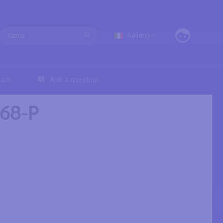
Italiano
act
Ask a question
M68-P