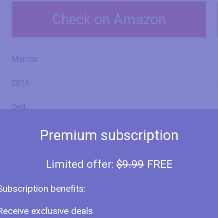
Check on Amazon
Monitor
2014
Dell
UltraSharp U2415
Premium subscription
Limited offer:
$9.99
FREE
24" (inches)
Subscription benefits:
24.06 in
Receive exclusive deals
61.1 cm