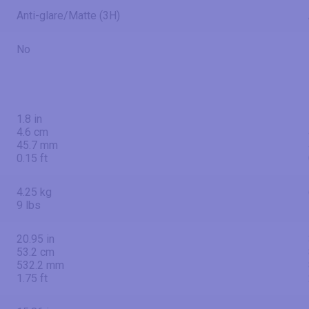
Anti-glare/Matte (3H)
No
1.8 in
4.6 cm
45.7 mm
0.15 ft
4.25 kg
9 lbs
20.95 in
53.2 cm
532.2 mm
1.75 ft