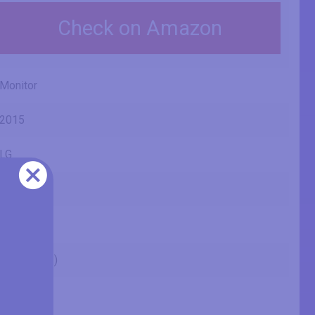
Check on Amazon
Monitor
2015
LG
34UM68-P
34" (inches)
34 in
86.4 cm