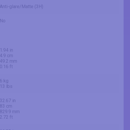
Anti-glare/Matte (3H)
No
1.94 in
4.9 cm
49.2 mm
0.16 ft
6 kg
13 lbs
32.67 in
83 cm
829.9 mm
2.72 ft