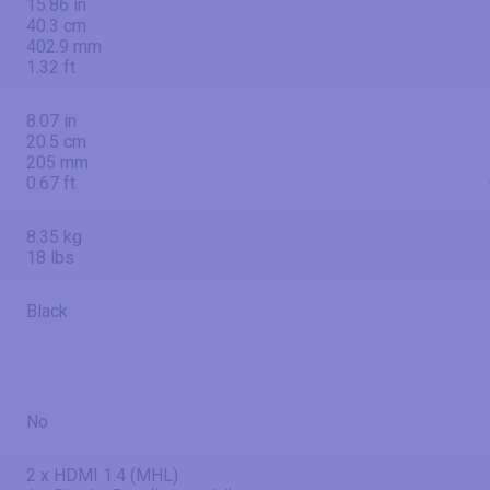
15.86 in
40.3 cm
402.9 mm
1.32 ft
8.07 in
20.5 cm
205 mm
0.67 ft
8.35 kg
18 lbs
Black
No
2 x HDMI 1.4 (MHL)