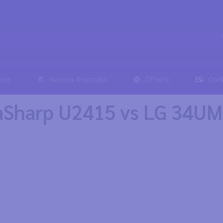
izie
Ricerca Avanzata
Offerte
Cont
traSharp U2415 vs LG 34U