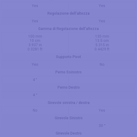
Yes
Yes
Regolazione dell'altezza
Yes
Yes
Gamma di Regolazione dell'altezza
100 mm
135 mm
10 cm
13.5 cm
3.937 in
5.315 in
0.3281 ft
0.4429 ft
Supporto Pivot
Yes
No
Perno Ssinistro
4 °
Perno Destro
4 °
Girevole sinistra / destra
No
Yes
Girevole Sinistro
30 °
Girevole Destro