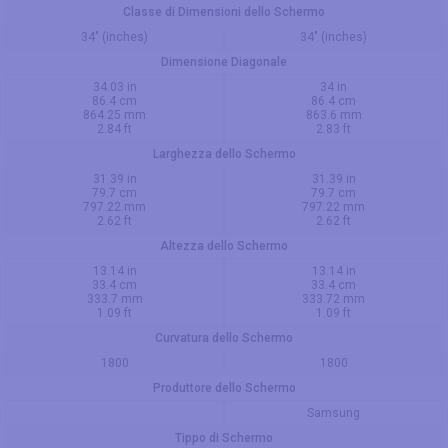
Classe di Dimensioni dello Schermo
34" (inches)
34" (inches)
Dimensione Diagonale
34.03 in
34 in
86.4 cm
86.4 cm
864.25 mm
863.6 mm
2.84 ft
2.83 ft
Larghezza dello Schermo
31.39 in
31.39 in
79.7 cm
79.7 cm
797.22 mm
797.22 mm
2.62 ft
2.62 ft
Altezza dello Schermo
13.14 in
13.14 in
33.4 cm
33.4 cm
333.7 mm
333.72 mm
1.09 ft
1.09 ft
Curvatura dello Schermo
1800
1800
Produttore dello Schermo
Samsung
Tippo di Schermo