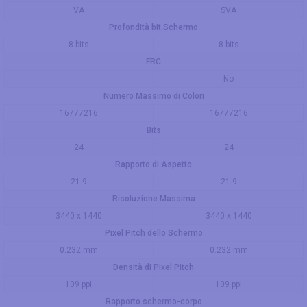
VA
SVA
Profondità bit Schermo
8 bits
8 bits
FRC
No
Numero Massimo di Colori
16777216
16777216
Bits
24
24
Rapporto di Aspetto
21:9
21:9
Risoluzione Massima
3440 x 1440
3440 x 1440
Pixel Pitch dello Schermo
0.232 mm
0.232 mm
Densità di Pixel Pitch
109 ppi
109 ppi
Rapporto schermo-corpo