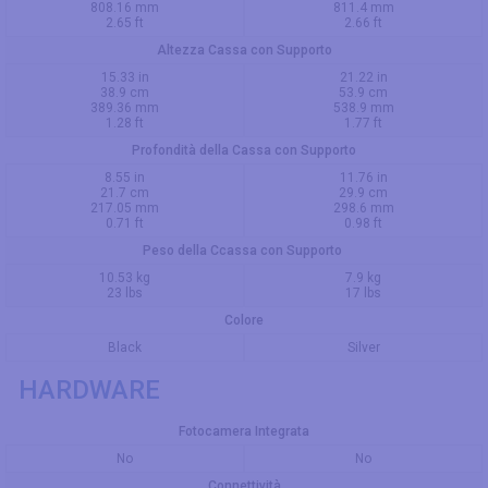
808.16 mm
811.4 mm
2.65 ft
2.66 ft
Altezza Cassa con Supporto
15.33 in
21.22 in
38.9 cm
53.9 cm
389.36 mm
538.9 mm
1.28 ft
1.77 ft
Profondità della Cassa con Supporto
8.55 in
11.76 in
21.7 cm
29.9 cm
217.05 mm
298.6 mm
0.71 ft
0.98 ft
Peso della Ccassa con Supporto
10.53 kg
7.9 kg
23 lbs
17 lbs
Colore
Black
Silver
HARDWARE
Fotocamera Integrata
No
No
Connettività