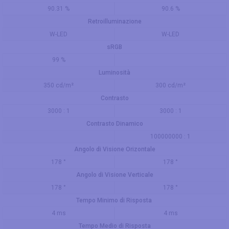
90.31 %
90.6 %
Retroilluminazione
W-LED
W-LED
sRGB
99 %
Luminosità
350 cd/m²
300 cd/m²
Contrasto
3000 : 1
3000 : 1
Contrasto Dinamico
100000000 : 1
Angolo di Visione Orizontale
178 °
178 °
Angolo di Visione Verticale
178 °
178 °
Tempo Minimo di Risposta
4 ms
4 ms
Tempo Medio di Risposta