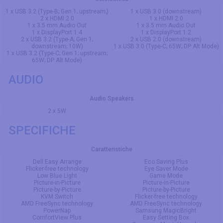
1 x USB 3.2 (Type-B; Gen 1; upstream;)
1 x USB 3.0 (downstream)
2 x HDMI 2.0
1 x HDMI 2.0
1 x 3.5 mm Audio Out
1 x 3.5 mm Audio Out
1 x DisplayPort 1.4
1 x DisplayPort 1.2
2 x USB 3.2 (Type-A; Gen 1;
2 x USB 2.0 (downstream)
downstream; 10W)
1 x USB 3.0 (Type-C; 65W; DP Alt Mode)
1 x USB 3.2 (Type-C; Gen 1; upstream;
65W; DP Alt Mode)
AUDIO
Audio Speakers
2 x 5W
SPECIFICHE
Caratteristiche
Dell Easy Arrange
Eco Saving Plus
Flicker-free technology
Eye Saver Mode
Low Blue Light
Game Mode
Picture-in-Picture
Picture-in-Picture
Picture-by-Picture
Picture-by-Picture
KVM Switch
Flicker-free technology
AMD FreeSync technology
AMD FreeSync technology
PowerNap
Samsung MagicBright
ComfortView Plus
Easy Setting Box