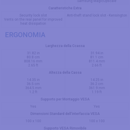
Samsung MagicUpscale
Caratteristiche Extra
Security lock slot
Anti-theft stand lock slot - Kensington
Vents on the rear panel for improved
heat dissipation
ERGONOMIA
Larghezza della Ccassa
31.82 in
31.94 in
80.8 cm
81.1 cm
808.16 mm
811.4 mm
2.65 ft
2.66 ft
Altezza della Cassa
14.35 in
14.25 in
36.5 cm
36.2 cm
364.5 mm
361.9 mm
1.2 ft
1.19 ft
Supporto per Montaggio VESA
Yes
Yes
Dimensioni Standard dell'interfaccia VESA
100 x 100
100 x 100
Supporto VESA Rimovibile