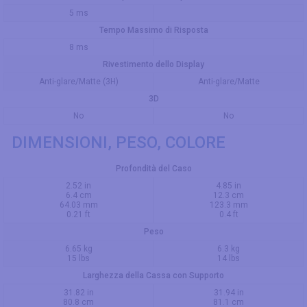
5 ms
Tempo Massimo di Risposta
8 ms
Rivestimento dello Display
Anti-glare/Matte (3H)
Anti-glare/Matte
3D
No
No
DIMENSIONI, PESO, COLORE
Profondità del Caso
2.52 in
4.85 in
6.4 cm
12.3 cm
64.03 mm
123.3 mm
0.21 ft
0.4 ft
Peso
6.65 kg
6.3 kg
15 lbs
14 lbs
Larghezza della Cassa con Supporto
31.82 in
31.94 in
80.8 cm
81.1 cm