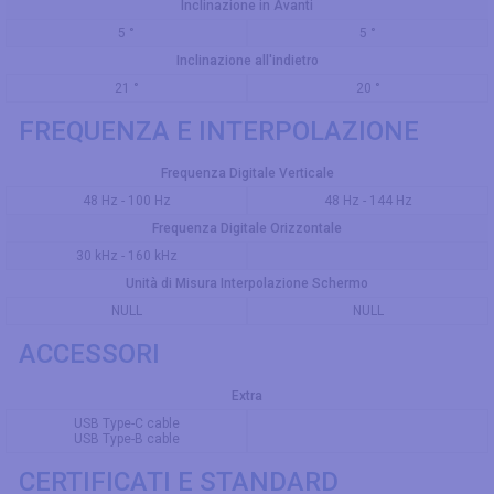
Inclinazione in Avanti
5 °
5 °
Inclinazione all'indietro
21 °
20 °
FREQUENZA E INTERPOLAZIONE
Frequenza Digitale Verticale
48 Hz - 100 Hz
48 Hz - 144 Hz
Frequenza Digitale Orizzontale
30 kHz - 160 kHz
Unità di Misura Interpolazione Schermo
NULL
NULL
ACCESSORI
Extra
USB Type-C cable
USB Type-B cable
CERTIFICATI E STANDARD