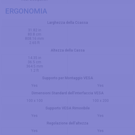
ERGONOMIA
Larghezza della Ccassa
31.82 in
80.8 cm
808.16 mm
2.65 ft
Altezza della Cassa
14.35 in
36.5 cm
364.5 mm
1.2 ft
Supporto per Montaggio VESA
Yes
Yes
Dimensioni Standard dell'interfaccia VESA
100 x 100
100 x 200
Supporto VESA Rimovibile
Yes
Yes
Regolazione dell'altezza
Yes
Yes