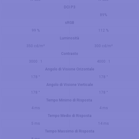
DCI P3
89%
sRGB
99 %
112 %
Luminosità
350 cd/m²
300 cd/m²
Contrasto
3000 : 1
4000 : 1
Angolo di Visione Orizontale
178 °
178 °
Angolo di Visione Verticale
178 °
178 °
Tempo Minimo di Risposta
4 ms
4 ms
Tempo Medio di Risposta
5 ms
14 ms
Tempo Massimo di Risposta
8 ms