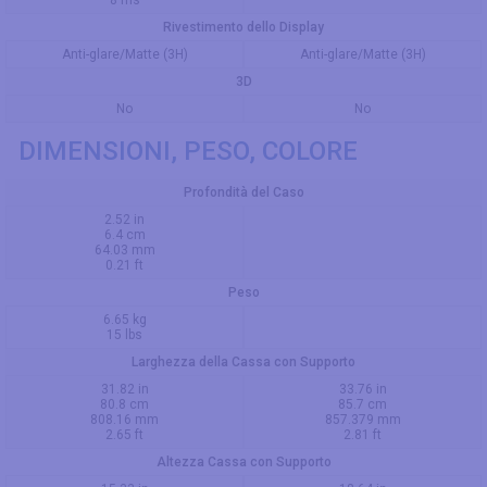
Rivestimento dello Display
Anti-glare/Matte (3H)
Anti-glare/Matte (3H)
3D
No
No
DIMENSIONI, PESO, COLORE
Profondità del Caso
2.52 in
6.4 cm
64.03 mm
0.21 ft
Peso
6.65 kg
15 lbs
Larghezza della Cassa con Supporto
31.82 in
33.76 in
80.8 cm
85.7 cm
808.16 mm
857.379 mm
2.65 ft
2.81 ft
Altezza Cassa con Supporto