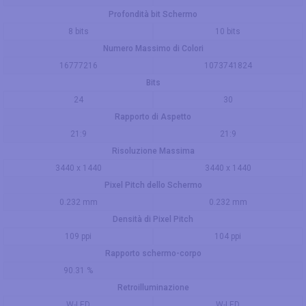
Profondità bit Schermo
8 bits
10 bits
Numero Massimo di Colori
16777216
1073741824
Bits
24
30
Rapporto di Aspetto
21:9
21:9
Risoluzione Massima
3440 x 1440
3440 x 1440
Pixel Pitch dello Schermo
0.232 mm
0.232 mm
Densità di Pixel Pitch
109 ppi
104 ppi
Rapporto schermo-corpo
90.31 %
Retroilluminazione
W-LED
W-LED