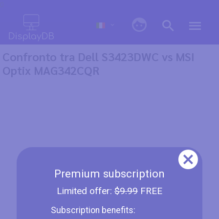
0
Confronto tra Dell S3423DWC vs MSI
Optix MAG342CQR
Premium subscription
Limited offer:
$9.99
FREE
Subscription benefits: