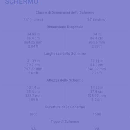
SCHERMO
Classe di Dimensioni dello Schermo
34" (inches)
34" (inches)
Dimensione Diagonale
34.03 in
34 in
86.4 cm
86.4 cm
864.25 mm
863.6 mm
2.84 ft
2.83 ft
Larghezza dello Schermo
31.39 in
33.11 in
79.7 cm
84.1 cm
797.22 mm
841.02 mm
2.62 ft
2.76 ft
Altezza dello Schermo
13.14 in
14.92 in
33.4 cm
37.9 cm
333.7 mm
378.92 mm
1.09 ft
1.24 ft
Curvatura dello Schermo
1800
1500
Tippo di Schermo
VA
VA