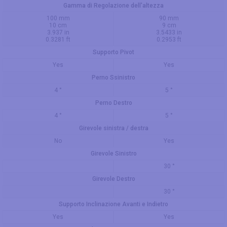
Gamma di Regolazione dell'altezza
100 mm
90 mm
10 cm
9 cm
3.937 in
3.5433 in
0.3281 ft
0.2953 ft
Supporto Pivot
Yes
Yes
Perno Ssinistro
4 °
5 °
Perno Destro
4 °
5 °
Girevole sinistra / destra
No
Yes
Girevole Sinistro
30 °
Girevole Destro
30 °
Supporto Inclinazione Avanti e Indietro
Yes
Yes