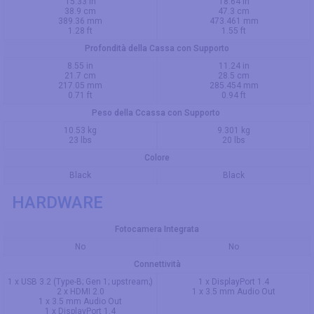
15.33 in
18.64 in
38.9 cm
47.3 cm
389.36 mm
473.461 mm
1.28 ft
1.55 ft
Profondità della Cassa con Supporto
8.55 in
11.24 in
21.7 cm
28.5 cm
217.05 mm
285.454 mm
0.71 ft
0.94 ft
Peso della Ccassa con Supporto
10.53 kg
9.301 kg
23 lbs
20 lbs
Colore
Black
Black
HARDWARE
Fotocamera Integrata
No
No
Connettività
1 x USB 3.2 (Type-B; Gen 1; upstream;)
1 x DisplayPort 1.4
2 x HDMI 2.0
1 x 3.5 mm Audio Out
1 x 3.5 mm Audio Out
1 x DisplayPort 1.4