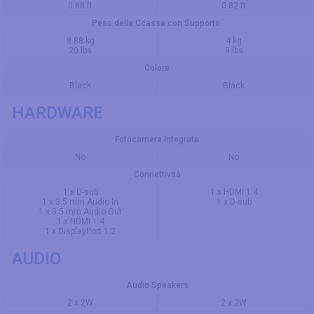
0.68 ft
0.82 ft
Peso della Ccassa con Supporto
8.88 kg
4 kg
20 lbs
9 lbs
Colore
Black
Black
HARDWARE
Fotocamera Integrata
No
No
Connettività
1 x D-sub
1 x HDMI 1.4
1 x 3.5 mm Audio In
1 x D-sub
1 x 3.5 mm Audio Out
1 x HDMI 1.4
1 x DisplayPort 1.2
AUDIO
Audio Speakers
2 x 2W
2 x 2W