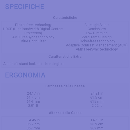
SPECIFICHE
Caratteristiche
Flicker-free technology
BlueLightShield
HDCP (High-bandwidth Digital Content
ComfyView
Protection)
Low Dimming
AMD FreeSync technology
ZeroFrame Design
Blue Light Filter
Flicker-free technology
Adaptive Contrast Management (ACM)
AMD FreeSync technology
Caratteristiche Extra
Anti-theft stand lock slot - Kensington
ERGONOMIA
Larghezza della Ccassa
24.17 in
24.21 in
61.4 cm
61.5 cm
614 mm
615 mm
2.01 ft
2.02 ft
Altezza della Cassa
14.45 in
14.53 in
36.7 cm
36.9 cm
367 mm
369 mm