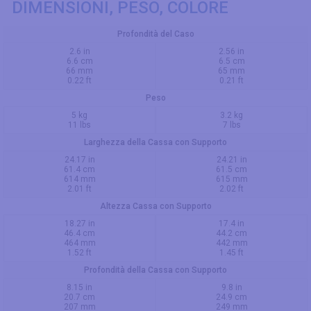
DIMENSIONI, PESO, COLORE
Profondità del Caso
2.6 in
2.56 in
6.6 cm
6.5 cm
66 mm
65 mm
0.22 ft
0.21 ft
Peso
5 kg
3.2 kg
11 lbs
7 lbs
Larghezza della Cassa con Supporto
24.17 in
24.21 in
61.4 cm
61.5 cm
614 mm
615 mm
2.01 ft
2.02 ft
Altezza Cassa con Supporto
18.27 in
17.4 in
46.4 cm
44.2 cm
464 mm
442 mm
1.52 ft
1.45 ft
Profondità della Cassa con Supporto
8.15 in
9.8 in
20.7 cm
24.9 cm
207 mm
249 mm