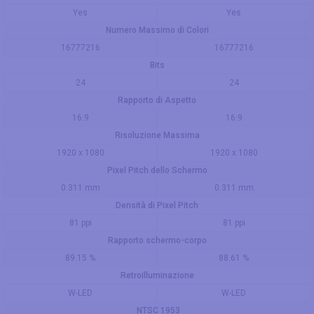
Yes
Yes
Numero Massimo di Colori
16777216
16777216
Bits
24
24
Rapporto di Aspetto
16:9
16:9
Risoluzione Massima
1920 x 1080
1920 x 1080
Pixel Pitch dello Schermo
0.311 mm
0.311 mm
Densità di Pixel Pitch
81 ppi
81 ppi
Rapporto schermo-corpo
89.15 %
88.61 %
Retroilluminazione
W-LED
W-LED
NTSC 1953