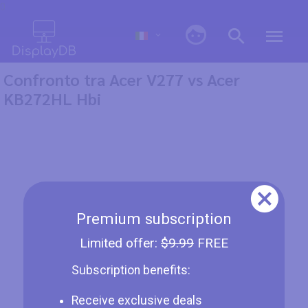
0
Confronto tra Acer V277 vs Acer
KB272HL Hbi
Premium subscription
Limited offer:
$9.99
FREE
Subscription benefits:
Receive exclusive deals