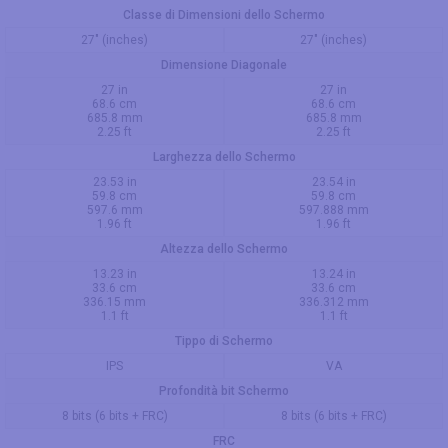
Classe di Dimensioni dello Schermo
27" (inches)
27" (inches)
Dimensione Diagonale
27 in
27 in
68.6 cm
68.6 cm
685.8 mm
685.8 mm
2.25 ft
2.25 ft
Larghezza dello Schermo
23.53 in
23.54 in
59.8 cm
59.8 cm
597.6 mm
597.888 mm
1.96 ft
1.96 ft
Altezza dello Schermo
13.23 in
13.24 in
33.6 cm
33.6 cm
336.15 mm
336.312 mm
1.1 ft
1.1 ft
Tippo di Schermo
IPS
VA
Profondità bit Schermo
8 bits (6 bits + FRC)
8 bits (6 bits + FRC)
FRC