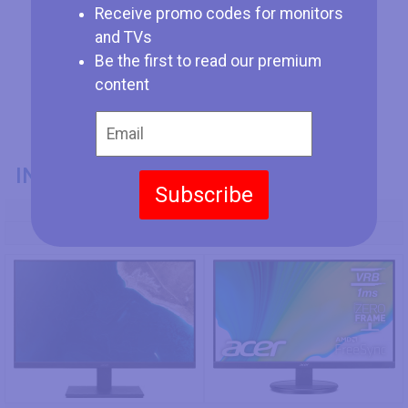
Receive promo codes for monitors
and TVs
Be the first to read our premium
content
INFORMAZIONI GENERALI
Subscribe
Codice Modello
Acer V277
Acer KB272HL Hbi