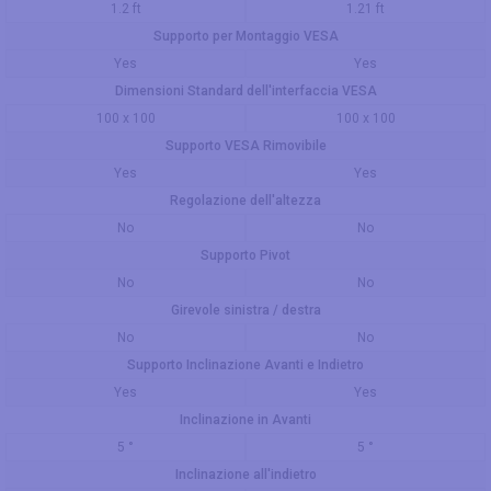
1.2 ft
1.21 ft
Supporto per Montaggio VESA
Yes
Yes
Dimensioni Standard dell'interfaccia VESA
100 x 100
100 x 100
Supporto VESA Rimovibile
Yes
Yes
Regolazione dell'altezza
No
No
Supporto Pivot
No
No
Girevole sinistra / destra
No
No
Supporto Inclinazione Avanti e Indietro
Yes
Yes
Inclinazione in Avanti
5 °
5 °
Inclinazione all'indietro