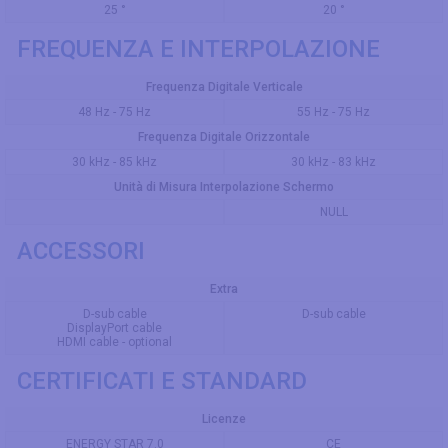
25 °
20 °
FREQUENZA E INTERPOLAZIONE
Frequenza Digitale Verticale
48 Hz - 75 Hz
55 Hz - 75 Hz
Frequenza Digitale Orizzontale
30 kHz - 85 kHz
30 kHz - 83 kHz
Unità di Misura Interpolazione Schermo
NULL
ACCESSORI
Extra
D-sub cable
D-sub cable
DisplayPort cable
HDMI cable - optional
CERTIFICATI E STANDARD
Licenze
ENERGY STAR 7.0
CE