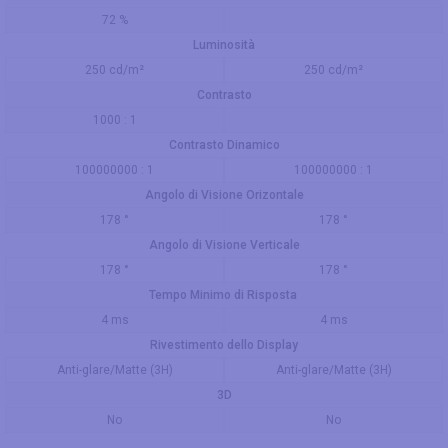
72 %
Luminosità
250 cd/m²
250 cd/m²
Contrasto
1000 : 1
Contrasto Dinamico
100000000 : 1
100000000 : 1
Angolo di Visione Orizontale
178 °
178 °
Angolo di Visione Verticale
178 °
178 °
Tempo Minimo di Risposta
4 ms
4 ms
Rivestimento dello Display
Anti-glare/Matte (3H)
Anti-glare/Matte (3H)
3D
No
No