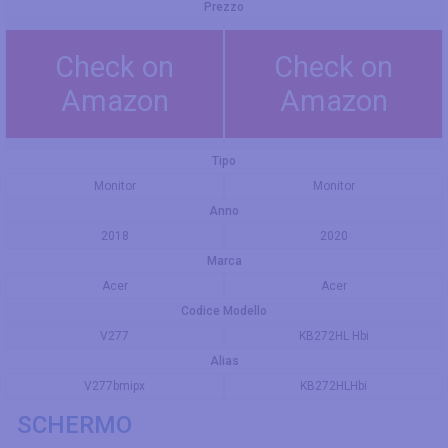
Prezzo
Check on
Check on
Amazon
Amazon
Tipo
Monitor
Monitor
Anno
2018
2020
Marca
Acer
Acer
Codice Modello
V277
KB272HL Hbi
Alias
V277bmipx
KB272HLHbi
SCHERMO