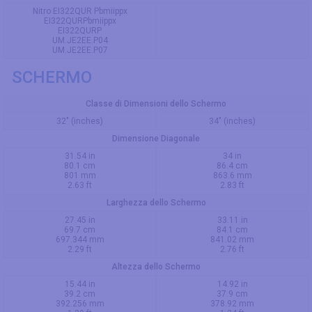
Nitro EI322QUR Pbmiippx
EI322QURPbmiippx
EI322QURP
UM.JE2EE.P04
UM.JE2EE.P07
SCHERMO
Classe di Dimensioni dello Schermo
32" (inches)
34" (inches)
Dimensione Diagonale
31.54 in
34 in
80.1 cm
86.4 cm
801 mm
863.6 mm
2.63 ft
2.83 ft
Larghezza dello Schermo
27.45 in
33.11 in
69.7 cm
84.1 cm
697.344 mm
841.02 mm
2.29 ft
2.76 ft
Altezza dello Schermo
15.44 in
14.92 in
39.2 cm
37.9 cm
392.256 mm
378.92 mm