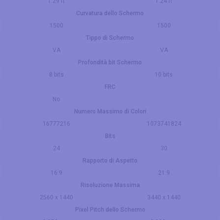
1.29 ft
1.24 ft
Curvatura dello Schermo
1500
1500
Tippo di Schermo
VA
VA
Profondità bit Schermo
8 bits
10 bits
FRC
No
Numero Massimo di Colori
16777216
1073741824
Bits
24
30
Rapporto di Aspetto
16:9
21:9
Risoluzione Massima
2560 x 1440
3440 x 1440
Pixel Pitch dello Schermo