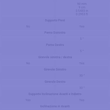
90 mm
9 cm
3.5433 in
0.2953 ft
Supporto Pivot
No
Yes
Perno Ssinistro
5 °
Perno Destro
5 °
Girevole sinistra / destra
No
Yes
Girevole Sinistro
30 °
Girevole Destro
30 °
Supporto Inclinazione Avanti e Indietro
Yes
Yes
Inclinazione in Avanti