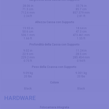
28.06 in
33.76 in
71.3 cm
85.7 cm
712.6 mm
857.379 mm
2.34 ft
2.81 ft
Altezza Cassa con Supporto
19.93 in
18.64 in
50.6 cm
47.3 cm
506.1 mm
473.461 mm
1.66 ft
1.55 ft
Profondità della Cassa con Supporto
9.02 in
11.24 in
22.9 cm
28.5 cm
229.2 mm
285.454 mm
0.75 ft
0.94 ft
Peso della Ccassa con Supporto
9.09 kg
9.301 kg
20 lbs
20 lbs
Colore
Black
Black
HARDWARE
Fotocamera Integrata