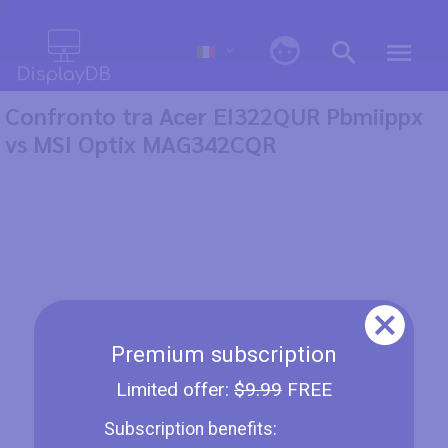
0
Confronto tra Acer EI322QUR Pbmiippx
vs MSI Optix MAG342CQR
Premium subscription
Limited offer:
$9.99
FREE
Subscription benefits: