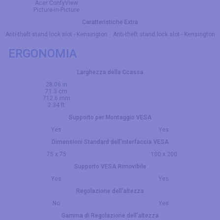
Acer ConfyView
Picture-in-Picture
Caratteristiche Extra
Anti-theft stand lock slot - Kensington
Anti-theft stand lock slot - Kensington
ERGONOMIA
Larghezza della Ccassa
28.06 in
71.3 cm
712.6 mm
2.34 ft
Supporto per Montaggio VESA
Yes
Yes
Dimensioni Standard dell'interfaccia VESA
75 x 75
100 x 200
Supporto VESA Rimovibile
Yes
Yes
Regolazione dell'altezza
No
Yes
Gamma di Regolazione dell'altezza