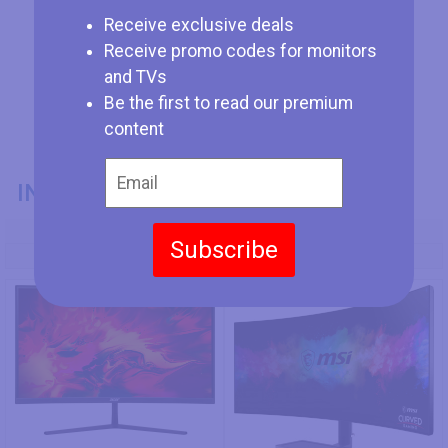
Receive exclusive deals
Receive promo codes for monitors
and TVs
Be the first to read our premium
content
INFORMAZIONI GENERALI
Codice Modello
Subscribe
Acer EI322QUR Pbmiippx
MSI Optix MAG342CQR