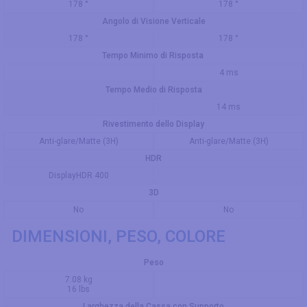
178 °
178 °
Angolo di Visione Verticale
178 °
178 °
Tempo Minimo di Risposta
4 ms
Tempo Medio di Risposta
14 ms
Rivestimento dello Display
Anti-glare/Matte (3H)
Anti-glare/Matte (3H)
HDR
DisplayHDR 400
3D
No
No
DIMENSIONI, PESO, COLORE
Peso
7.08 kg
16 lbs
Larghezza della Cassa con Supporto