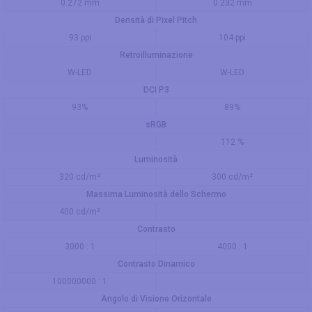
0.272 mm
0.232 mm
Densità di Pixel Pitch
93 ppi
104 ppi
Retroilluminazione
W-LED
W-LED
DCI P3
93%
89%
sRGB
112 %
Luminosità
320 cd/m²
300 cd/m²
Massima Luminosità dello Schermo
400 cd/m²
Contrasto
3000 : 1
4000 : 1
Contrasto Dinamico
100000000 : 1
Angolo di Visione Orizontale